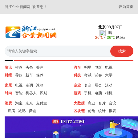
浙江企业新闻网 欢迎您！
设为首页
资讯
推荐
头条
关注
汽车
明星
电影
电视
财经
导购
新车
保养
科技
考试
试卷
大学
家居
电视
空调
冰箱
企业
名企
展会
活动
时尚
智能
机器人
识别
游戏
手机
电脑
相机
消费
淘宝
京东
支付宝
大数据
商业
名片
会议
疾病
减肥
保健
区块链
前詹
统计
报表