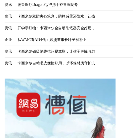
资讯
|
德晋医疗DragonFly™携手齐鲁医院专
资讯
|
卡西米尔双防夹心笔盒：防摔减震还防水，让孩
资讯
|
开学季好物：卡西米尔全自动削笔器安全好用，
企业
|
从WAIC看AI时代：鼎捷董事长叶子祯补上
资讯
|
卡西米尔磁吸笔袋抗污易拿取，让孩子更懂收纳
资讯
|
卡西米尔自粘书皮便捷好用，以环保材质守护儿