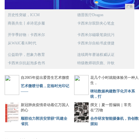
广告
历史性突破，ICCM
德晋医疗Dragon
商善共生丨卓诗尼步履
卡西米尔双防夹心笔盒
开学季好物：卡西米尔
卡西米尔磁吸笔袋抗污
从WAIC看AI时代
卡西米尔自粘书皮便捷
公益助学，想象力教育
连续两年赛迪权威认证
卡西米尔抗起泡多色书
特级教师胡庆彪、许钦
自2005年提出爱普生艺术微喷
花几个小时就能体验另一种人
生，
艺术微喷廿载，定格时光印记
——
咪咕数媒构建数字化开本系
统，打
新冠肺炎疫情牵动着亿万国人
撰文｜夏一哲编辑｜常亮
的心
在“万物
顺联动力郭洪安荣获“民建全
合作研发智能摄像机，协创数
省抗
据如