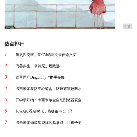
广告
热点排行
1
历史性突破，ICCM鲍剑文最佳论文奖
2
商善共生丨卓诗尼步履致远
3
德晋医疗DragonFly™携手齐鲁
4
卡西米尔双防夹心笔盒：防摔减震还防水
5
开学季好物：卡西米尔全自动削笔器安全
6
从WAIC看AI时代：鼎捷董事长叶子
7
卡西米尔磁吸笔袋抗污易拿取，让孩子更