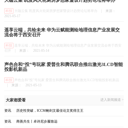
大咖云集 凯度风火轮厨房梦想家暨设计趋势论坛将举办
科技
大咖云集 凯度风火轮厨房梦想家暨设计趋势论坛将举办
|
来源：
2021-05-17
遥享云端，共绘未来 华为云赋能测绘地理信息产业发展交
流会将于西安召开
科技
遥享云端，共绘未来 华为云赋能测绘地理信息产业发展交流会将于西安
召开
|
来源：
2021-05-14
声色合和“投”号玩家 爱普生和腾讯联合推出激光3LCD智能
投影机新品
科技
声色合和“投”号玩家 爱普生和腾讯联合推出激光3LCD智能投影机新品
|
来源：
2021-05-13
进入新闻频道 >
大家都爱看
资讯
|
历史性突破，ICCM鲍剑文最佳论文奖得主王
资讯
|
商善共生丨卓诗尼步履致远