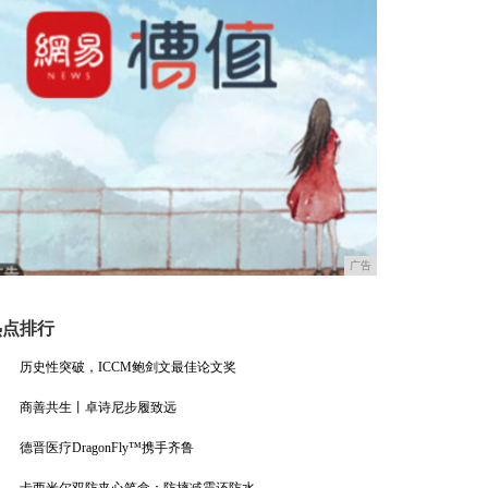
广告
热点排行
历史性突破，ICCM鲍剑文最佳论文奖
商善共生丨卓诗尼步履致远
德晋医疗DragonFly™携手齐鲁