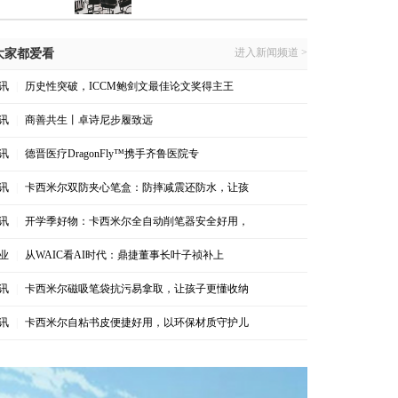
进入新闻频道 >
大家都爱看
讯
|
历史性突破，ICCM鲍剑文最佳论文奖得主王
讯
|
商善共生丨卓诗尼步履致远
讯
|
德晋医疗DragonFly™携手齐鲁医院专
讯
|
卡西米尔双防夹心笔盒：防摔减震还防水，让孩
讯
|
开学季好物：卡西米尔全自动削笔器安全好用，
业
|
从WAIC看AI时代：鼎捷董事长叶子祯补上
讯
|
卡西米尔磁吸笔袋抗污易拿取，让孩子更懂收纳
讯
|
卡西米尔自粘书皮便捷好用，以环保材质守护儿