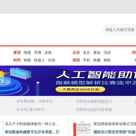
家居
电视
空调
冰箱
企业
名企
展会
活动
消
时尚
智能
机器人
识别
游戏
手机
电脑
相机
开学季好物：卡西米尔
卡西米尔磁吸笔袋抗污
从WAIC看AI时代
卡西米尔自粘书皮便捷
花几个小时就能体验另一种人生，
新冠肺炎疫情牵动着亿万
咪咕数媒构建数字化开本系统，打
顺联动力郭洪安荣获“民建