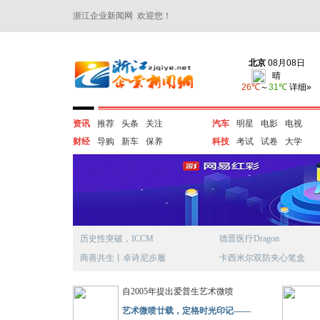
浙江企业新闻网 欢迎您！
资讯
推荐
头条
关注
汽车
明星
电影
电视
财经
导购
新车
保养
科技
考试
试卷
大学
历史性突破，ICCM
德晋医疗Dragon
商善共生丨卓诗尼步履
卡西米尔双防夹心笔盒
自2005年提出爱普生艺术微喷
艺术微喷廿载，定格时光印记——