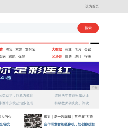
设为首页
费
淘宝
京东
支付宝
大数据
商业
名片
会议
疾病
减肥
保健
区块链
前詹
统计
报表
广告
公益助学，想象力教育
连续两年赛迪权威认证
卡西米尔抗起泡多色书
特级教师胡庆彪、许钦
国人的心
撰文｜夏一哲编辑｜常亮在“万物
全省抗
合作研发智能摄像机，协创数据如