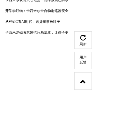
卡西米尔双防夹心笔盒：防摔减震还防水
开学季好物：卡西米尔全自动削笔器安全
从WAIC看AI时代：鼎捷董事长叶子
卡西米尔磁吸笔袋抗污易拿取，让孩子更
刷新
用户
反馈