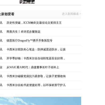
进入新闻频道 >
大家都爱看
讯
|
历史性突破，ICCM鲍剑文最佳论文奖得主王
讯
|
商善共生丨卓诗尼步履致远
讯
|
德晋医疗DragonFly™携手齐鲁医院专
讯
|
卡西米尔双防夹心笔盒：防摔减震还防水，让孩
讯
|
开学季好物：卡西米尔全自动削笔器安全好用，
业
|
从WAIC看AI时代：鼎捷董事长叶子祯补上
讯
|
卡西米尔磁吸笔袋抗污易拿取，让孩子更懂收纳
讯
|
卡西米尔自粘书皮便捷好用，以环保材质守护儿