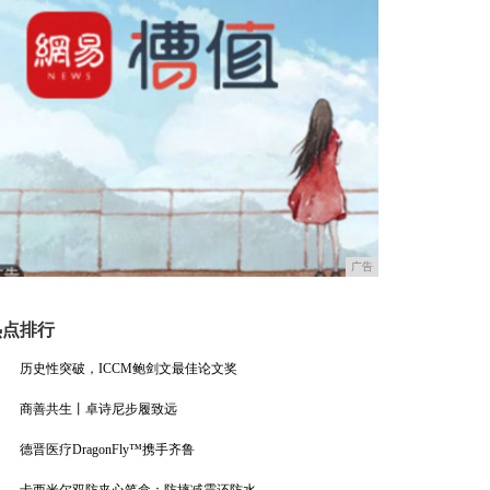
广告
热点排行
历史性突破，ICCM鲍剑文最佳论文奖
商善共生丨卓诗尼步履致远
德晋医疗DragonFly™携手齐鲁