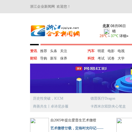
浙江企业新闻网 欢迎您！
资讯
推荐
头条
关注
汽车
明星
电影
电视
财经
导购
新车
保养
科技
考试
试卷
大学
历史性突破，ICCM
德晋医疗Dragon
商善共生丨卓诗尼步履
卡西米尔双防夹心笔盒
自2005年提出爱普生艺术微喷
艺术微喷廿载，定格时光印记——