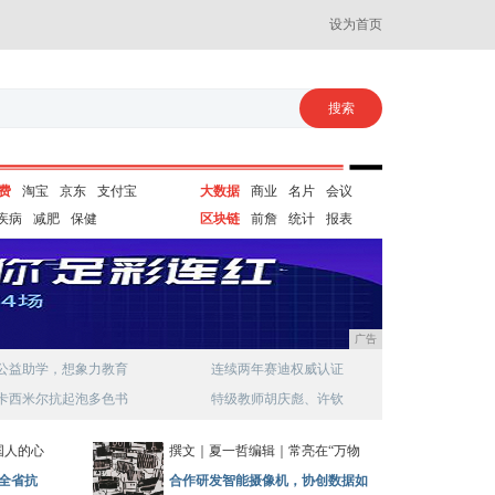
设为首页
费
淘宝
京东
支付宝
大数据
商业
名片
会议
疾病
减肥
保健
区块链
前詹
统计
报表
广告
公益助学，想象力教育
连续两年赛迪权威认证
卡西米尔抗起泡多色书
特级教师胡庆彪、许钦
国人的心
撰文｜夏一哲编辑｜常亮在“万物
全省抗
合作研发智能摄像机，协创数据如