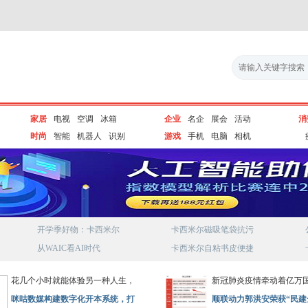
家居
电视
空调
冰箱
企业
名企
展会
活动
消
时尚
智能
机器人
识别
游戏
手机
电脑
相机
开学季好物：卡西米尔
卡西米尔磁吸笔袋抗污
从WAIC看AI时代
卡西米尔自粘书皮便捷
花几个小时就能体验另一种人生，
新冠肺炎疫情牵动着亿万
咪咕数媒构建数字化开本系统，打
顺联动力郭洪安荣获“民建