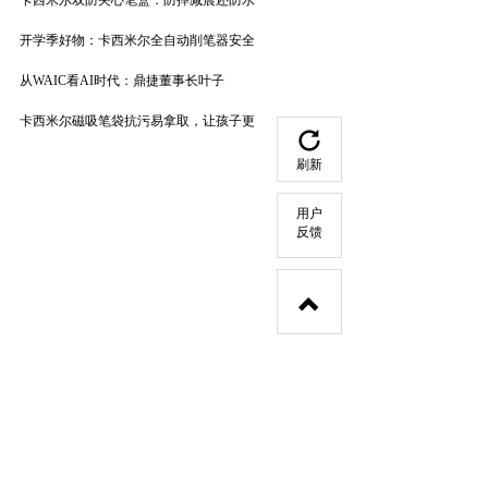
卡西米尔双防夹心笔盒：防摔减震还防水
开学季好物：卡西米尔全自动削笔器安全
从WAIC看AI时代：鼎捷董事长叶子
卡西米尔磁吸笔袋抗污易拿取，让孩子更
刷新
用户
反馈