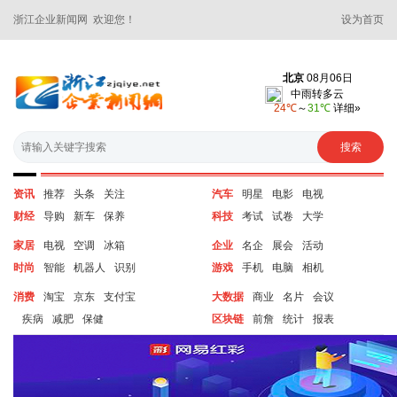
浙江企业新闻网 欢迎您！
设为首页
资讯
推荐
头条
关注
汽车
明星
电影
电视
财经
导购
新车
保养
科技
考试
试卷
大学
家居
电视
空调
冰箱
企业
名企
展会
活动
时尚
智能
机器人
识别
游戏
手机
电脑
相机
消费
淘宝
京东
支付宝
大数据
商业
名片
会议
疾病
减肥
保健
区块链
前詹
统计
报表