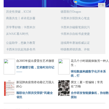
广告
历史性突破，ICCM
德晋医疗Dragon
商善共生丨卓诗尼步履
卡西米尔双防夹心笔盒
开学季好物：卡西米尔
卡西米尔磁吸笔袋抗污
从WAIC看AI时代
卡西米尔自粘书皮便捷
公益助学，想象力教育
连续两年赛迪权威认证
卡西米尔抗起泡多色书
特级教师胡庆彪、许钦
自2005年提出爱普生艺术微喷
花几个小时就能体验另一种人
生，
艺术微喷廿载，定格时光印记
——
咪咕数媒构建数字化开本系
统，打
新冠肺炎疫情牵动着亿万国人
撰文｜夏一哲编辑｜常亮
的心
在“万物
顺联动力郭洪安荣获“民建全
合作研发智能摄像机，协创数
省抗
据如