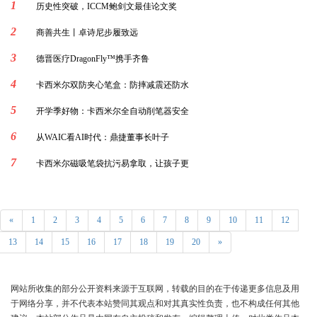
1
历史性突破，ICCM鲍剑文最佳论文奖
2
商善共生丨卓诗尼步履致远
3
德晋医疗DragonFly™携手齐鲁
4
卡西米尔双防夹心笔盒：防摔减震还防水
5
开学季好物：卡西米尔全自动削笔器安全
6
从WAIC看AI时代：鼎捷董事长叶子
7
卡西米尔磁吸笔袋抗污易拿取，让孩子更
«
1
2
3
4
5
6
7
8
9
10
11
12
13
14
15
16
17
18
19
20
»
网站所收集的部分公开资料来源于互联网，转载的目的在于传递更多信息及用
于网络分享，并不代表本站赞同其观点和对其真实性负责，也不构成任何其他