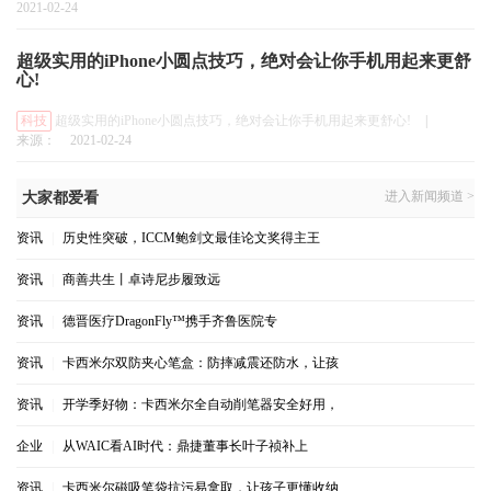
2021-02-24
超级实用的iPhone小圆点技巧，绝对会让你手机用起来更舒
心!
科技
超级实用的iPhone小圆点技巧，绝对会让你手机用起来更舒心!
|
来源：
2021-02-24
进入新闻频道 >
大家都爱看
资讯
|
历史性突破，ICCM鲍剑文最佳论文奖得主王
资讯
|
商善共生丨卓诗尼步履致远
资讯
|
德晋医疗DragonFly™携手齐鲁医院专
资讯
|
卡西米尔双防夹心笔盒：防摔减震还防水，让孩
资讯
|
开学季好物：卡西米尔全自动削笔器安全好用，
企业
|
从WAIC看AI时代：鼎捷董事长叶子祯补上
资讯
|
卡西米尔磁吸笔袋抗污易拿取，让孩子更懂收纳