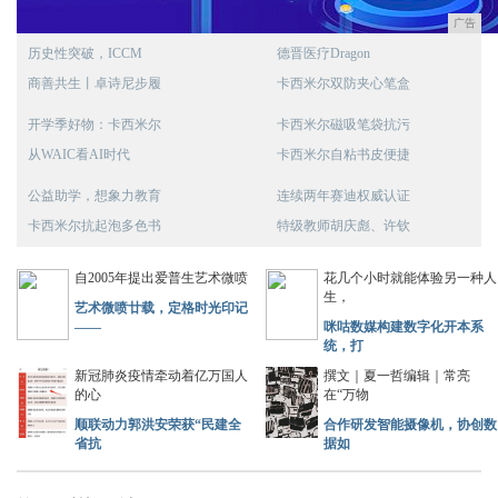
广告
历史性突破，ICCM
德晋医疗Dragon
商善共生丨卓诗尼步履
卡西米尔双防夹心笔盒
开学季好物：卡西米尔
卡西米尔磁吸笔袋抗污
从WAIC看AI时代
卡西米尔自粘书皮便捷
公益助学，想象力教育
连续两年赛迪权威认证
卡西米尔抗起泡多色书
特级教师胡庆彪、许钦
自2005年提出爱普生艺术微喷
花几个小时就能体验另一种人
生，
艺术微喷廿载，定格时光印记
——
咪咕数媒构建数字化开本系
统，打
新冠肺炎疫情牵动着亿万国人
撰文｜夏一哲编辑｜常亮
的心
在“万物
顺联动力郭洪安荣获“民建全
合作研发智能摄像机，协创数
省抗
据如