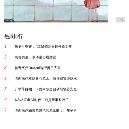
广告
热点排行
1
历史性突破，ICCM鲍剑文最佳论文奖
2
商善共生丨卓诗尼步履致远
3
德晋医疗DragonFly™携手齐鲁
4
卡西米尔双防夹心笔盒：防摔减震还防水
5
开学季好物：卡西米尔全自动削笔器安全
6
从WAIC看AI时代：鼎捷董事长叶子
7
卡西米尔磁吸笔袋抗污易拿取，让孩子更