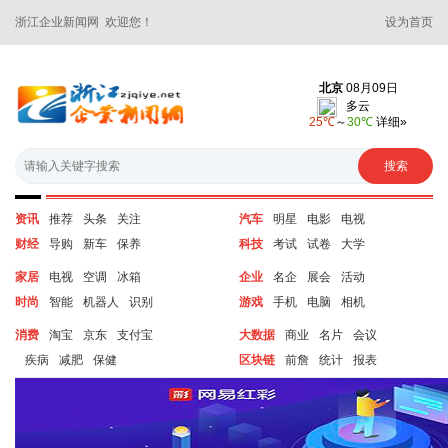
浙江企业新闻网 欢迎您！
设为首页
资讯
推荐
头条
关注
汽车
明星
电影
电视
财经
导购
新车
保养
科技
考试
试卷
大学
家居
电视
空调
冰箱
企业
名企
展会
活动
时尚
智能
机器人
识别
游戏
手机
电脑
相机
消费
淘宝
京东
支付宝
大数据
商业
名片
会议
疾病
减肥
保健
区块链
前詹
统计
报表