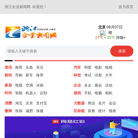
浙江企业新闻网 欢迎您！
设为首页
资讯
推荐
头条
关注
汽车
明星
电影
电视
财经
导购
新车
保养
科技
考试
试卷
大学
家居
电视
空调
冰箱
企业
名企
展会
活动
时尚
智能
机器人
识别
游戏
手机
电脑
相机
消费
淘宝
京东
支付宝
大数据
商业
名片
会议
微商
疾病
减肥
保健
区块链
前詹
统计
报表