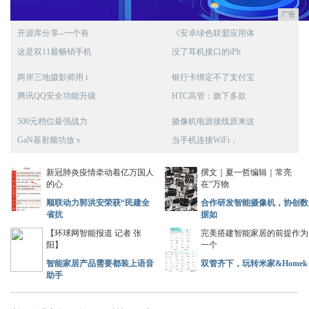
广告
开源库分享--一个有
《安卓绿色联盟应用体
这是双11最畅销手机
没了耳机接口的iPh
两岸三地摄影师用 i
银行卡绑定不了支付宝
腾讯QQ安全功能升级
HTC高管：旗下多款
500元档位最强战力
摄像机电源接线原来这
GaN基射频功放 v
当手机连接WiFi，
新冠肺炎疫情牵动着亿万国人
撰文｜夏一哲编辑｜常亮
的心
在“万物
顺联动力郭洪安荣获“民建全
合作研发智能摄像机，协创数
省抗
据如
【环球网智能报道 记者 张
完美搭建智能家居的前提作为
阳】
一个
智能家居产品需要都装上语音
双管齐下，玩转米家&Homek
助手