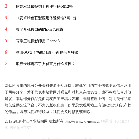
2
这是双11最畅销手机排行榜 双12恐
3
《安卓绿色联盟应用体验标准2.0》出
4
没了耳机接口的iPhone 7,你该
5
两岸三地摄影师用 iPhone 8
6
腾讯QQ安全功能升级 不再提供单独账
7
银行卡绑定不了支付宝是什么原因？!
网站所收集的部分公开资料来源于互联网，转载的目的在于传递更多信息及用
于网络分享，并不代表本站赞同其观点和对其真实性负责，也不构成任何其他
建议。本站部分作品是由网友自主投稿和发布、编辑整理上传，对此类作品本
站仅提供交流平台，不为其版权负责。如果您发现网站上有侵犯您的知识产权
的作品，请与我们取得联系，我们会及时修改或删除。
2015-2019 浙江企业新闻网 版权所有 http://www.zjqynews.cn
联系我们
XML地
图
网站地图
TXT