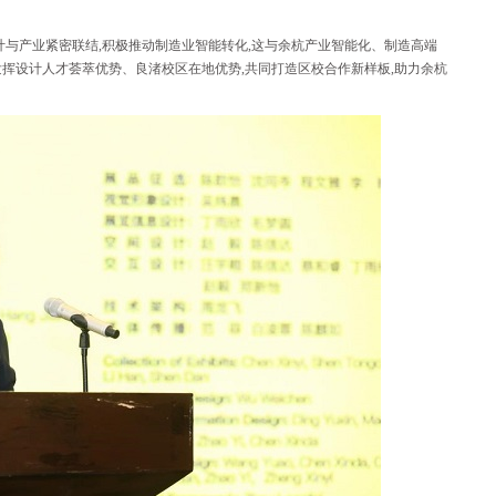
计与产业紧密联结,积极推动制造业智能转化,这与余杭产业智能化、制造高端
挥设计人才荟萃优势、良渚校区在地优势,共同打造区校合作新样板,助力余杭