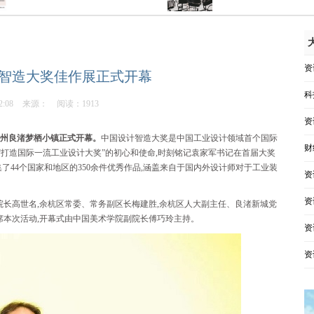
资
设计智造大奖佳作展正式开幕
科
2:08
来源：
阅读：1913
资
展在杭州良渚梦栖小镇正式开幕。
中国设计智造大奖是中国工业设计领域首个国际
财
提出“打造国际一流工业设计大奖”的初心和使命,时刻铭记袁家军书记在首届大奖
了44个国家和地区的350余件优秀作品,涵盖来自于国内外设计师对于工业装
资
。
资
院长高世名,余杭区常委、常务副区长梅建胜,余杭区人大副主任、良渚新城党
席本次活动,开幕式由中国美术学院副院长傅巧玲主持。
资
资