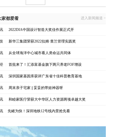
进入新闻频道 >
大家都爱看
讯
|
2022DIA中国设计智造大奖佳作展正式开
技
|
新华三集团荣获2022拉姆·查兰管理实践奖
讯
|
从全球海洋中心城市看人类命运共同体
经
|
首批来了！汇添富基金旗下两只养老FOF增设
讯
|
深圳国家基因库获评广东省十佳科普教育基地
讯
|
周末亲子宅家 || 妥妥的带娃神器呀
讯
|
和睦家医疗荣获大中华区人力资源两项卓越大奖
讯
|
​先睹为快！深圳地铁12号线内景抢先看