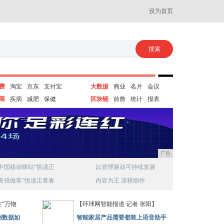
设为首页
费
淘宝
京东
支付宝
大数据
商业
名片
会议
商
疾病
减肥
保健
区块链
前詹
统计
报表
广告
中国移动咪咕“悦读正
以管理驱动可持续发展
鲁强做客“悦读正青春
内容为王 深耕细作
“万物
【环球网智能报道 记者 张阳】
创数据如
智能家居产品需要都装上语音助手