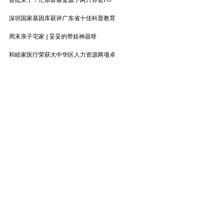
首批来了！汇添富基金旗下两只养老FO
深圳国家基因库获评广东省十佳科普教育
周末亲子宅家 || 妥妥的带娃神器呀
和睦家医疗荣获大中华区人力资源两项卓