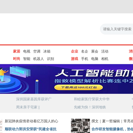
家居
电视
空调
冰箱
企业
名企
展会
活动
消
时尚
智能
机器人
识别
游戏
手机
电脑
相机
微
深圳国家基因库获评广
和睦家医疗荣获大中华
周末亲子宅家 ||
​先睹为快！深圳地铁
新冠肺炎疫情牵动着亿万国人的心
撰文｜夏一哲编辑｜常亮在
顺联动力郭洪安荣获“民建全省抗
合作研发智能摄像机，协