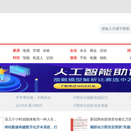
家居
电视
空调
冰箱
企业
名企
展会
活动
消
时尚
智能
机器人
识别
游戏
手机
电脑
相机
开学季好物：卡西米尔
卡西米尔磁吸笔袋抗污
从WAIC看AI时代
卡西米尔自粘书皮便捷
花几个小时就能体验另一种人生，
新冠肺炎疫情牵动着亿万
咪咕数媒构建数字化开本系统，打
顺联动力郭洪安荣获“民建