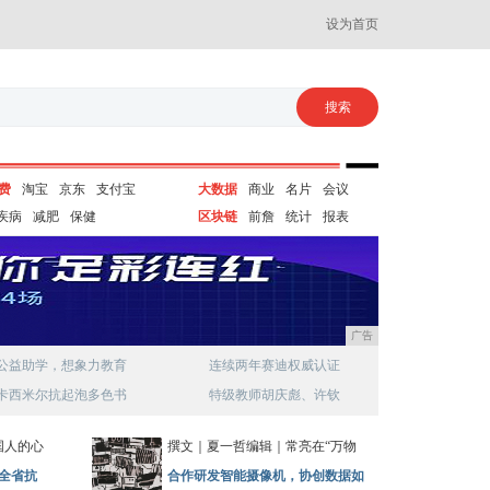
设为首页
费
淘宝
京东
支付宝
大数据
商业
名片
会议
疾病
减肥
保健
区块链
前詹
统计
报表
广告
公益助学，想象力教育
连续两年赛迪权威认证
卡西米尔抗起泡多色书
特级教师胡庆彪、许钦
国人的心
撰文｜夏一哲编辑｜常亮在“万物
全省抗
合作研发智能摄像机，协创数据如