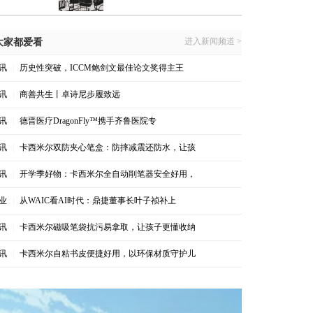
进入新闻频道 >
大家都爱看
讯
|
历史性突破，ICCM鲍剑文最佳论文奖得主王
讯
|
商善共生丨卓诗尼步履致远
讯
|
德晋医疗DragonFly™携手齐鲁医院专
讯
|
卡西米尔双防夹心笔盒：防摔减震还防水，让孩
讯
|
开学季好物：卡西米尔全自动削笔器安全好用，
业
|
从WAIC看AI时代：鼎捷董事长叶子祯补上
讯
|
卡西米尔磁吸笔袋抗污易拿取，让孩子更懂收纳
讯
|
卡西米尔自粘书皮便捷好用，以环保材质守护儿