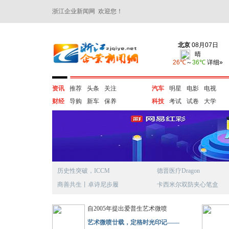
浙江企业新闻网 欢迎您！
资讯
推荐
头条
关注
汽车
明星
电影
电视
财经
导购
新车
保养
科技
考试
试卷
大学
历史性突破，ICCM
德晋医疗Dragon
商善共生丨卓诗尼步履
卡西米尔双防夹心笔盒
自2005年提出爱普生艺术微喷
艺术微喷廿载，定格时光印记——