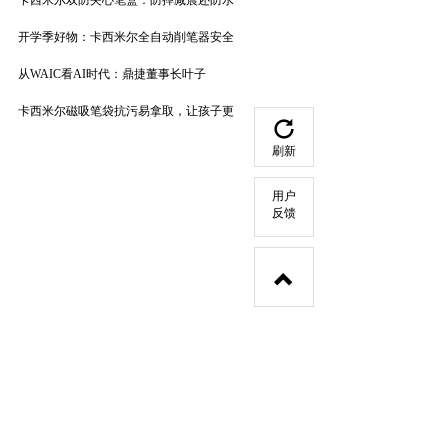
卡西米尔双防夹心笔盒：防摔减震还防水
开学季好物：卡西米尔全自动削笔器安全
从WAIC看AI时代：鼎捷董事长叶子
卡西米尔磁吸笔袋抗污易拿取，让孩子更
刷新
用户
反馈