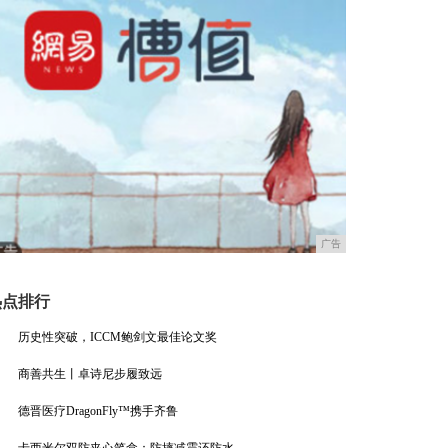
广告
热点排行
历史性突破，ICCM鲍剑文最佳论文奖
商善共生丨卓诗尼步履致远
德晋医疗DragonFly™携手齐鲁