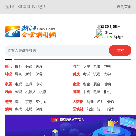
浙江企业新闻网 欢迎您！
设为首页
资讯
推荐
头条
关注
汽车
明星
电影
电视
财经
导购
新车
保养
科技
考试
试卷
大学
家居
电视
空调
冰箱
企业
名企
展会
活动
时尚
智能
机器人
识别
游戏
手机
电脑
相机
消费
淘宝
京东
支付宝
大数据
商业
名片
会议
微商
疾病
减肥
保健
区块链
前詹
统计
报表