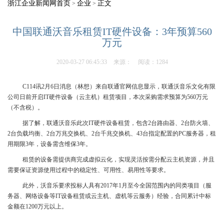
浙江企业新闻网首页
企业
正文
>
>
中国联通沃音乐租赁IT硬件设备：3年预算560
万元
2020-03-27 06:45:33
来源：
阅读：1284
C114讯2月6日消息（林想）来自联通官网信息显示，联通沃音乐文化有限
公司日前开启IT硬件设备（云主机）租赁项目，本次采购需求预算为560万元
（不含税）。
据了解，联通沃音乐此次IT硬件设备租赁，包含2台路由器、2台防火墙、
2台负载均衡、2台万兆交换机、2台千兆交换机、43台指定配置的PC服务器，租
用期限3年，设备需含维保3年。
租赁的设备需提供商完成虚拟云化，实现灵活按需分配云主机资源，并且
需要保证资源使用过程中的稳定性、可用性、易用性等要求。
此外，沃音乐要求投标人具有2017年1月至今全国范围内的同类项目（服
务器、网络设备等IT设备租赁或云主机、虚机等云服务）经验，合同累计中标
金额在1200万元以上。