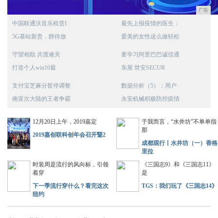
广告
中国联通沃音乐租赁I
最先上报疫情的医生：
5G基站新贵，静待放
爱美的女性这么做轻松
守望相助 共渡难关
要学习阿里巴巴诚信通
打造个人win10最
东屋.世安SECUR
支付宝芝麻分暂停调整
数据分析（5）：用户
南亚次大陆的王者争霸
永安机械积极防控疫情
12月20日上午，2019嘉定
于我而言，“水井坊”不单单指
那
2019嘉创联科创年会召开暨2
成都观行丨水井坊（一）香格
里拉
时装周是流行的风向标，引领
《三国志9》和《三国志11》
着穿
是
下一季流行穿什么？看完这次
TGS：我们玩了《三国志14》
纽约