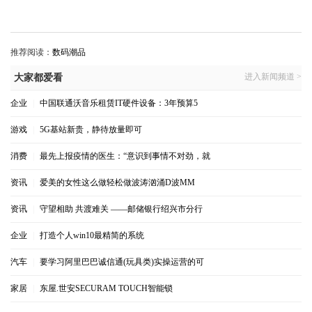
推荐阅读：
数码潮品
进入新闻频道 >
大家都爱看
企业
|
中国联通沃音乐租赁IT硬件设备：3年预算5
游戏
|
5G基站新贵，静待放量即可
消费
|
最先上报疫情的医生：“意识到事情不对劲，就
资讯
|
爱美的女性这么做轻松做波涛汹涌D波MM
资讯
|
守望相助 共渡难关 ——邮储银行绍兴市分行
企业
|
打造个人win10最精简的系统
汽车
|
要学习阿里巴巴诚信通(玩具类)实操运营的可
家居
|
东屋.世安SECURAM TOUCH智能锁