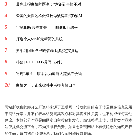
3
最先上报疫情的医生：“意识到事情不对
4
爱美的女性这么做轻松做波涛汹涌D波M
5
守望相助 共渡难关 ——邮储银行绍兴
6
打造个人win10最精简的系统
7
要学习阿里巴巴诚信通(玩具类)实操运
8
科普 | ETH、EOS异同点对比
9
途观L车主：原本以为追随大流就不会错
10
疫情之下，谁来弥补中考模考缺口？
网站所收集的部分公开资料来源于互联网，转载的目的在于传递更多信息及用
于网络分享，并不代表本站赞同其观点和对其真实性负责，也不构成任何其他
建议。本站部分作品是由网友自主投稿和发布、编辑整理上传，对此类作品本
站仅提供交流平台，不为其版权负责。如果您发现网站上有侵犯您的知识产权
的作品，请与我们取得联系，我们会及时修改或删除。