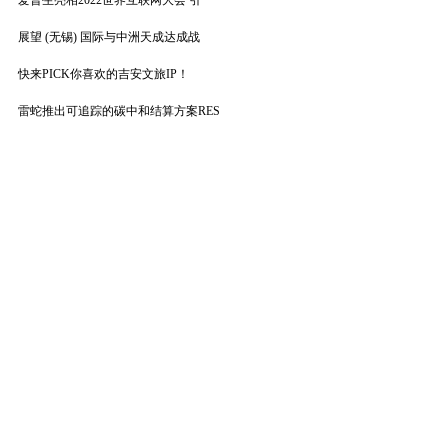
爱普生亮相2022世界互联网大会 引
展望 (无锡) 国际与中洲天成达成战
快来PICK你喜欢的吉安文旅IP！
雷蛇推出可追踪的碳中和结算方案RES