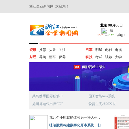
浙江企业新闻网 欢迎您！
资讯
推荐
头条
关注
汽车
明星
电影
电视
财经
导购
新车
保养
科技
考试
试卷
大学
菜鸟携手国际航协 O
国工智能lims系统
施耐德电气出席COP
爱普生亮相2022世
花几个小时就能体验另一种人生，
咪咕数媒构建数字化开本系统，打