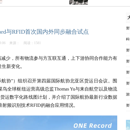
资
cord与RFID首次国内外同步融合试点
科
3:06
来源：
阅读：1581
资
幅减少，所有物流参与方互联互通，上下游协同合作能力有
资
发生新变化。
资
国际航协”）组织召开第四届国际航协北亚区货运日会议。围
资
全球枢纽运营高级总监Thomas Yu与来自航空以及物流
游
协货运数字化路线图计划，并介绍了国际航协最新行业数据
代精准射频识别技术RFID的融合应用情况。
资