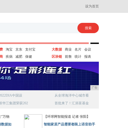
设为首页
费
淘宝
京东
支付宝
大数据
商业
名片
会议
商
疾病
减肥
保健
区块链
前詹
统计
报表
广告
2022DIA中国设
从全球海洋中心城市看
新华三集团荣获202
首批来了！汇添富基金
“万物
【环球网智能报道 记者 张阳】
创数据如
智能家居产品需要都装上语音助手