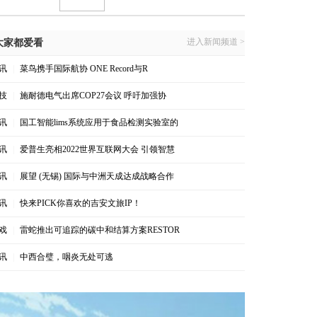
进入新闻频道 >
大家都爱看
讯
|
菜鸟携手国际航协 ONE Record与R
技
|
施耐德电气出席COP27会议 呼吁加强协
讯
|
国工智能lims系统应用于食品检测实验室的
讯
|
爱普生亮相2022世界互联网大会 引领智慧
讯
|
展望 (无锡) 国际与中洲天成达成战略合作
讯
|
快来PICK你喜欢的吉安文旅IP！
戏
|
雷蛇推出可追踪的碳中和结算方案RESTOR
讯
|
中西合璧，咽炎无处可逃