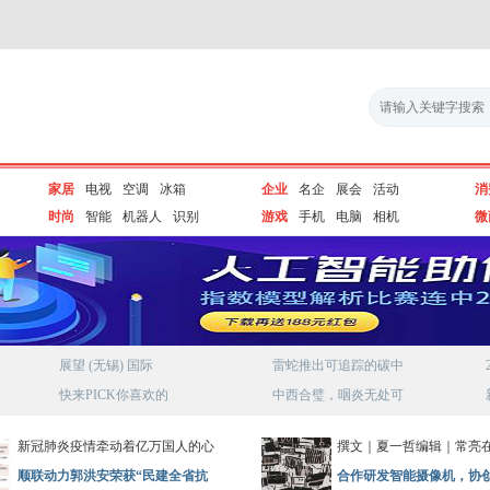
家居
电视
空调
冰箱
企业
名企
展会
活动
消
时尚
智能
机器人
识别
游戏
手机
电脑
相机
微
展望 (无锡) 国际
雷蛇推出可追踪的碳中
快来PICK你喜欢的
中西合璧，咽炎无处可
新冠肺炎疫情牵动着亿万国人的心
撰文｜夏一哲编辑｜常亮在
顺联动力郭洪安荣获“民建全省抗
合作研发智能摄像机，协