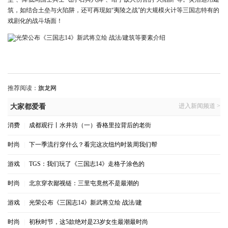
筑，如结合土垒与火陷阱，还可再现如“夷陵之战”的大规模火计等三国志特有的
戏剧化的战斗场面！
推荐阅读：
旗龙网
进入新闻频道 >
大家都爱看
消费
|
成都观行丨水井坊（一）香格里拉背后的老街
时尚
|
下一季流行穿什么？看完这次纽约时装周我们帮
游戏
|
TGS：我们玩了《三国志14》走格子涂色的
时尚
|
北京穿衣鄙视链：三里屯竟然不是最潮的
游戏
|
光荣公布《三国志14》新武将立绘 战法/建
时尚
|
初秋时节，这5款绝对是23岁女生最潮最时尚