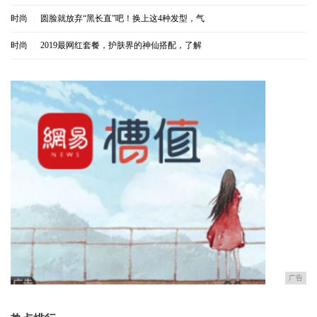
时尚
|
圆脸就放弃“黑长直”吧！换上这4种发型，气
时尚
|
2019最网红套餐，护肤界的神仙搭配，了解
广告