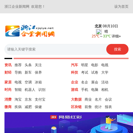
浙江企业新闻网 欢迎您！
设为首页
资讯
推荐
头条
关注
汽车
明星
电影
电视
财经
导购
新车
保养
科技
考试
试卷
大学
家居
电视
空调
冰箱
企业
名企
展会
活动
时尚
智能
机器人
识别
游戏
手机
电脑
相机
消费
淘宝
京东
支付宝
大数据
商业
名片
会议
微商
疾病
减肥
保健
区块链
前詹
统计
报表