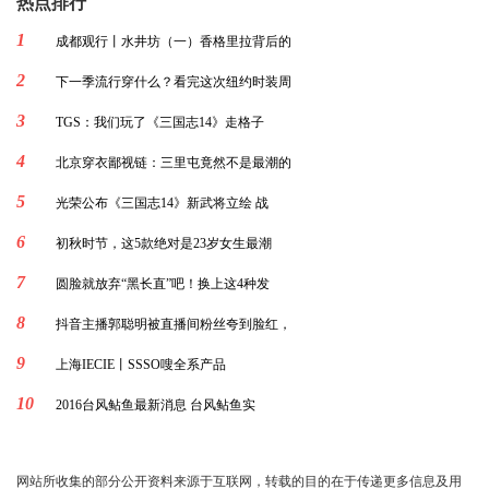
热点排行
1
成都观行丨水井坊（一）香格里拉背后的
2
下一季流行穿什么？看完这次纽约时装周
3
TGS：我们玩了《三国志14》走格子
4
北京穿衣鄙视链：三里屯竟然不是最潮的
5
光荣公布《三国志14》新武将立绘 战
6
初秋时节，这5款绝对是23岁女生最潮
7
圆脸就放弃“黑长直”吧！换上这4种发
8
抖音主播郭聪明被直播间粉丝夸到脸红，
9
​上海IECIE丨SSSO嗖全系产品
10
2016台风鲇鱼最新消息 台风鲇鱼实
网站所收集的部分公开资料来源于互联网，转载的目的在于传递更多信息及用