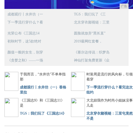
广告
成都观行丨水井坊（一
TGS：我们玩了《三
下一季流行穿什么？看
北京穿衣鄙视链：三里
光荣公布《三国志14
圆脸就放弃“黑长直”
初秋时节，这5款绝对
2019最网红套餐，
颜值一般的女生，别穿
《塞尔达传说：织梦岛
《贪婪之秋》——一场
神仙打架免费更新《众
于我而言，“水井坊”不单单指
时装周是流行的风向标，引领
那
着穿
成都观行丨水井坊（一）香格
下一季流行穿什么？看完这次
里拉
纽约
《三国志9》和《三国志11》
大北妞我作为时尚小姐妹没事
是
儿走
TGS：我们玩了《三国志14》
北京穿衣鄙视链：三里屯竟然
不是