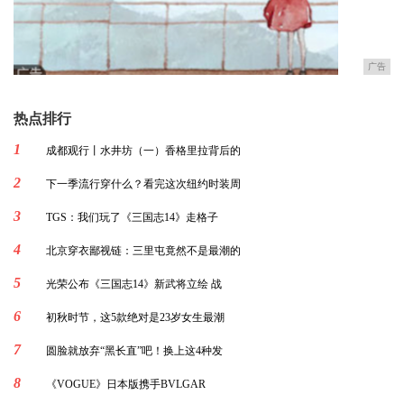
广告
热点排行
1
成都观行丨水井坊（一）香格里拉背后的
2
下一季流行穿什么？看完这次纽约时装周
3
TGS：我们玩了《三国志14》走格子
4
北京穿衣鄙视链：三里屯竟然不是最潮的
5
光荣公布《三国志14》新武将立绘 战
6
初秋时节，这5款绝对是23岁女生最潮
7
圆脸就放弃“黑长直”吧！换上这4种发
8
《VOGUE》日本版携手BVLGAR