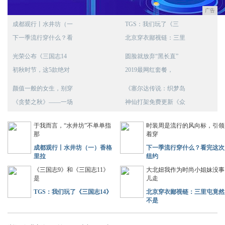
广告
成都观行丨水井坊（一
TGS：我们玩了《三
下一季流行穿什么？看
北京穿衣鄙视链：三里
光荣公布《三国志14
圆脸就放弃“黑长直”
初秋时节，这5款绝对
2019最网红套餐，
颜值一般的女生，别穿
《塞尔达传说：织梦岛
《贪婪之秋》——一场
神仙打架免费更新《众
于我而言，“水井坊”不单单指
时装周是流行的风向标，引领
那
着穿
成都观行丨水井坊（一）香格
下一季流行穿什么？看完这次
里拉
纽约
《三国志9》和《三国志11》
大北妞我作为时尚小姐妹没事
是
儿走
TGS：我们玩了《三国志14》
北京穿衣鄙视链：三里屯竟然
不是