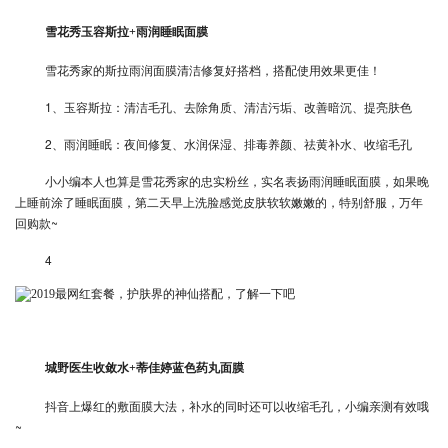
雪花秀玉容斯拉+雨润睡眠面膜
雪花秀家的斯拉雨润面膜清洁修复好搭档，搭配使用效果更佳！
1、玉容斯拉：清洁毛孔、去除角质、清洁污垢、改善暗沉、提亮肤色
2、雨润睡眠：夜间修复、水润保湿、排毒养颜、祛黄补水、收缩毛孔
小小编本人也算是雪花秀家的忠实粉丝，实名表扬雨润睡眠面膜，如果晚
上睡前涂了睡眠面膜，第二天早上洗脸感觉皮肤软软嫩嫩的，特别舒服，万年
回购款~
4
城野医生收敛水+蒂佳婷蓝色药丸面膜
抖音上爆红的敷面膜大法，补水的同时还可以收缩毛孔，小编亲测有效哦
~