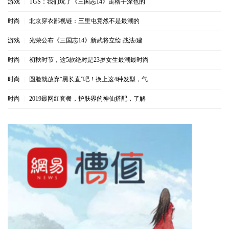
游戏
|
TGS：我们玩了《三国志14》走格子涂色的
时尚
|
北京穿衣鄙视链：三里屯竟然不是最潮的
游戏
|
光荣公布《三国志14》新武将立绘 战法/建
时尚
|
初秋时节，这5款绝对是23岁女生最潮最时尚
时尚
|
圆脸就放弃“黑长直”吧！换上这4种发型，气
时尚
|
2019最网红套餐，护肤界的神仙搭配，了解