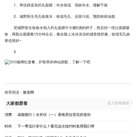
1、蒂佳婷蓝色药丸面膜：补水保湿、强效补水、缓解干燥
2、城野医生毛孔收敛水：收缩毛孔、去除污垢、预防粉刺油脂
把城野医生收敛水倒入药丸面膜中大概5滴的样子，然后捏一捏让面膜吸
收，再取出面膜敷15分钟左右，敷在脸上冰冰凉凉的感觉很舒服，收缩毛孔效
果也很好~
5
推荐阅读：
旗龙网
进入新闻频道 >
大家都爱看
消费
|
成都观行丨水井坊（一）香格里拉背后的老街
时尚
|
下一季流行穿什么？看完这次纽约时装周我们帮