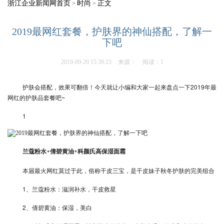
浙江企业新闻网首页
时尚
正文
>
>
2019最网红套餐，护肤界的神仙搭配，了解一
下吧
2019-09-20 15:39:23
来源：
阅读：1
护肤会搭配，效果可翻倍！今天就让小编和大家一起来盘点一下2019年最
网红的护肤品套餐吧~
1
兰蔻粉水+倩碧黄油+科颜氏高保湿面霜
本届最火网红莫过于此，俗称干皮三宝，是干皮妹子秋冬护肤的完美组合
1、兰蔻粉水：滋润补水，干皮救星
2、倩碧黄油：保湿，美白