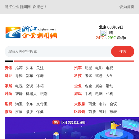
浙江企业新闻网 欢迎您！
设为首页
资讯
推荐
头条
关注
汽车
明星
电影
电视
财经
导购
新车
保养
科技
考试
试卷
大学
家居
电视
空调
冰箱
企业
名企
展会
活动
时尚
智能
机器人
识别
游戏
手机
电脑
相机
消费
淘宝
京东
支付宝
大数据
商业
名片
会议
微商
疾病
减肥
保健
区块链
前詹
统计
报表