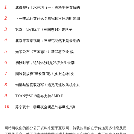
1
成都观行丨水井坊（一）香格里拉背后的
2
下一季流行穿什么？看完这次纽约时装周
3
TGS：我们玩了《三国志14》走格子
4
北京穿衣鄙视链：三里屯竟然不是最潮的
5
光荣公布《三国志14》新武将立绘 战
6
初秋时节，这5款绝对是23岁女生最潮
7
圆脸就放弃“黑长直”吧！换上这4种发
8
销量与速度双冠军！追觅高速吹风机京东
9
TYAN于SC19发布支持AMD E
10
苏宁双十一嗨爆夜全明星阵容曝光,“狮
网站所收集的部分公开资料来源于互联网，转载的目的在于传递更多信息及用