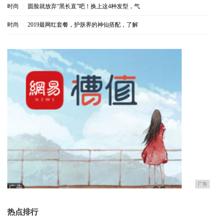
时尚
|
圆脸就放弃“黑长直”吧！换上这4种发型，气
时尚
|
2019最网红套餐，护肤界的神仙搭配，了解
广告
热点排行