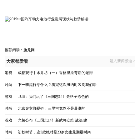
推荐阅读：
旗龙网
进入新闻频道 >
大家都爱看
消费
|
成都观行丨水井坊（一）香格里拉背后的老街
时尚
|
下一季流行穿什么？看完这次纽约时装周我们帮
游戏
|
TGS：我们玩了《三国志14》走格子涂色的
时尚
|
北京穿衣鄙视链：三里屯竟然不是最潮的
游戏
|
光荣公布《三国志14》新武将立绘 战法/建
时尚
|
初秋时节，这5款绝对是23岁女生最潮最时尚