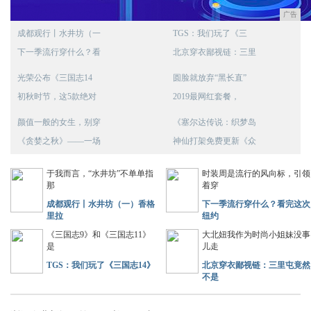
广告
成都观行丨水井坊（一
TGS：我们玩了《三
下一季流行穿什么？看
北京穿衣鄙视链：三里
光荣公布《三国志14
圆脸就放弃“黑长直”
初秋时节，这5款绝对
2019最网红套餐，
颜值一般的女生，别穿
《塞尔达传说：织梦岛
《贪婪之秋》——一场
神仙打架免费更新《众
于我而言，“水井坊”不单单指
时装周是流行的风向标，引领
那
着穿
成都观行丨水井坊（一）香格
下一季流行穿什么？看完这次
里拉
纽约
《三国志9》和《三国志11》
大北妞我作为时尚小姐妹没事
是
儿走
TGS：我们玩了《三国志14》
北京穿衣鄙视链：三里屯竟然
不是