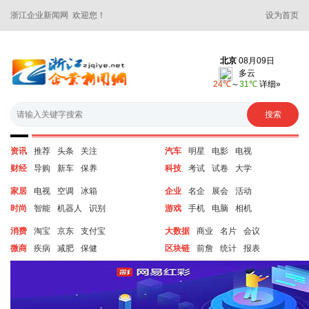
浙江企业新闻网 欢迎您！
设为首页
资讯
推荐
头条
关注
汽车
明星
电影
电视
财经
导购
新车
保养
科技
考试
试卷
大学
家居
电视
空调
冰箱
企业
名企
展会
活动
时尚
智能
机器人
识别
游戏
手机
电脑
相机
消费
淘宝
京东
支付宝
大数据
商业
名片
会议
微商
疾病
减肥
保健
区块链
前詹
统计
报表