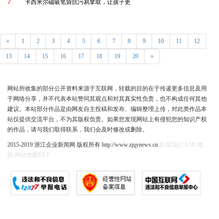
7
卡西米尔磁吸笔袋抗污易拿取，让孩子更
«
1
2
3
4
5
6
7
8
9
10
11
12
13
14
15
16
17
18
19
20
»
网站所收集的部分公开资料来源于互联网，转载的目的在于传递更多信息及用
于网络分享，并不代表本站赞同其观点和对其真实性负责，也不构成任何其他
建议。本站部分作品是由网友自主投稿和发布、编辑整理上传，对此类作品本
站仅提供交流平台，不为其版权负责。如果您发现网站上有侵犯您的知识产权
的作品，请与我们取得联系，我们会及时修改或删除。
2015-2019 浙江企业新闻网 版权所有 http://www.zjqynews.cn
联系我们
XML地
图
网站地图
TXT