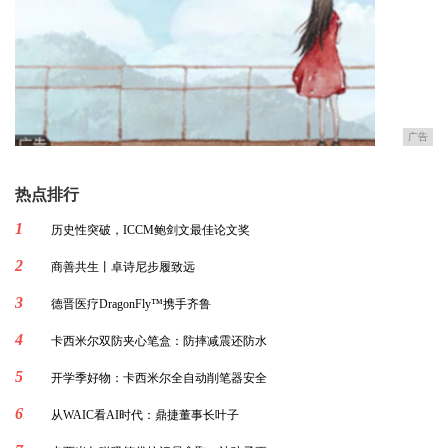
广告
热点排行
1
历史性突破，ICCM鲍剑文最佳论文奖
2
商善共生丨卓诗尼步履致远
3
德晋医疗DragonFly™携手齐鲁
4
卡西米尔双防夹心笔盒：防摔减震还防水
5
开学季好物：卡西米尔全自动削笔器安全
6
从WAIC看AI时代：鼎捷董事长叶子