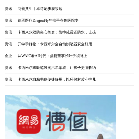
资讯
|
商善共生丨卓诗尼步履致远
资讯
|
德晋医疗DragonFly™携手齐鲁医院专
资讯
|
卡西米尔双防夹心笔盒：防摔减震还防水，让孩
资讯
|
开学季好物：卡西米尔全自动削笔器安全好用，
企业
|
从WAIC看AI时代：鼎捷董事长叶子祯补上
资讯
|
卡西米尔磁吸笔袋抗污易拿取，让孩子更懂收纳
资讯
|
卡西米尔自粘书皮便捷好用，以环保材质守护儿