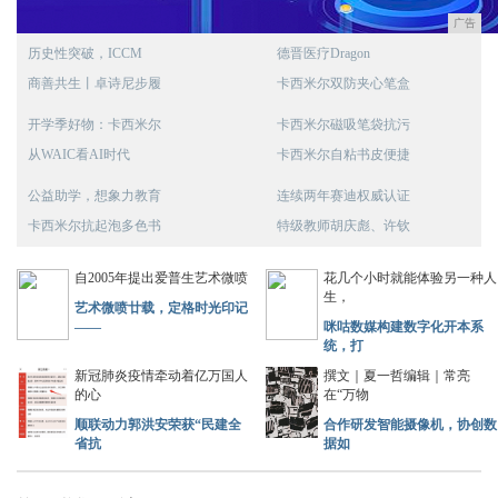
广告
历史性突破，ICCM
德晋医疗Dragon
商善共生丨卓诗尼步履
卡西米尔双防夹心笔盒
开学季好物：卡西米尔
卡西米尔磁吸笔袋抗污
从WAIC看AI时代
卡西米尔自粘书皮便捷
公益助学，想象力教育
连续两年赛迪权威认证
卡西米尔抗起泡多色书
特级教师胡庆彪、许钦
自2005年提出爱普生艺术微喷
花几个小时就能体验另一种人
生，
艺术微喷廿载，定格时光印记
——
咪咕数媒构建数字化开本系
统，打
新冠肺炎疫情牵动着亿万国人
撰文｜夏一哲编辑｜常亮
的心
在“万物
顺联动力郭洪安荣获“民建全
合作研发智能摄像机，协创数
省抗
据如