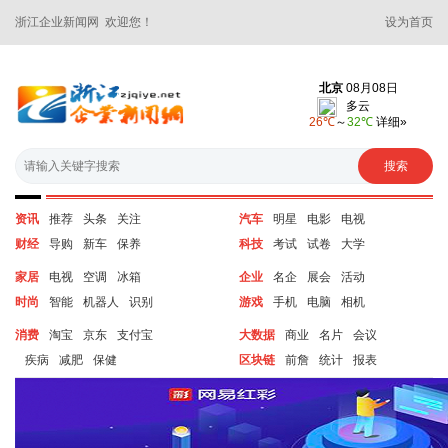
浙江企业新闻网 欢迎您！
设为首页
资讯
推荐
头条
关注
汽车
明星
电影
电视
财经
导购
新车
保养
科技
考试
试卷
大学
家居
电视
空调
冰箱
企业
名企
展会
活动
时尚
智能
机器人
识别
游戏
手机
电脑
相机
消费
淘宝
京东
支付宝
大数据
商业
名片
会议
疾病
减肥
保健
区块链
前詹
统计
报表