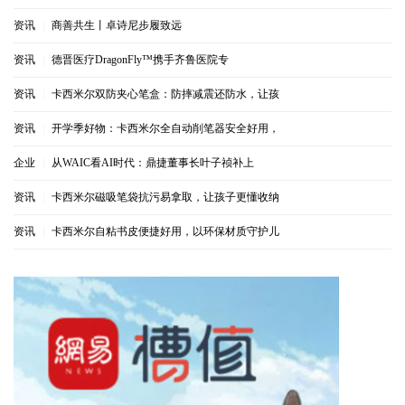
资讯
|
商善共生丨卓诗尼步履致远
资讯
|
德晋医疗DragonFly™携手齐鲁医院专
资讯
|
卡西米尔双防夹心笔盒：防摔减震还防水，让孩
资讯
|
开学季好物：卡西米尔全自动削笔器安全好用，
企业
|
从WAIC看AI时代：鼎捷董事长叶子祯补上
资讯
|
卡西米尔磁吸笔袋抗污易拿取，让孩子更懂收纳
资讯
|
卡西米尔自粘书皮便捷好用，以环保材质守护儿