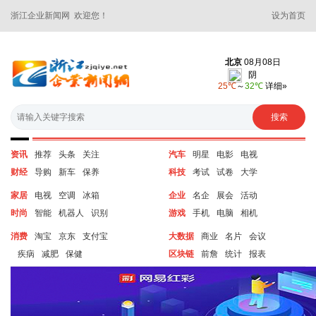
浙江企业新闻网 欢迎您！
设为首页
资讯
推荐
头条
关注
汽车
明星
电影
电视
财经
导购
新车
保养
科技
考试
试卷
大学
家居
电视
空调
冰箱
企业
名企
展会
活动
时尚
智能
机器人
识别
游戏
手机
电脑
相机
消费
淘宝
京东
支付宝
大数据
商业
名片
会议
疾病
减肥
保健
区块链
前詹
统计
报表