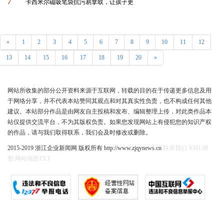
7
卡西米尔磁吸笔袋抗污易拿取，让孩子更
«
1
2
3
4
5
6
7
8
9
10
11
12
13
14
15
16
17
18
19
20
»
网站所收集的部分公开资料来源于互联网，转载的目的在于传递更多信息及用
于网络分享，并不代表本站赞同其观点和对其真实性负责，也不构成任何其他
建议。本站部分作品是由网友自主投稿和发布、编辑整理上传，对此类作品本
站仅提供交流平台，不为其版权负责。如果您发现网站上有侵犯您的知识产权
的作品，请与我们取得联系，我们会及时修改或删除。
2015-2019 浙江企业新闻网 版权所有 http://www.zjqynews.cn
联系我们
XML地
图
网站地图
TXT