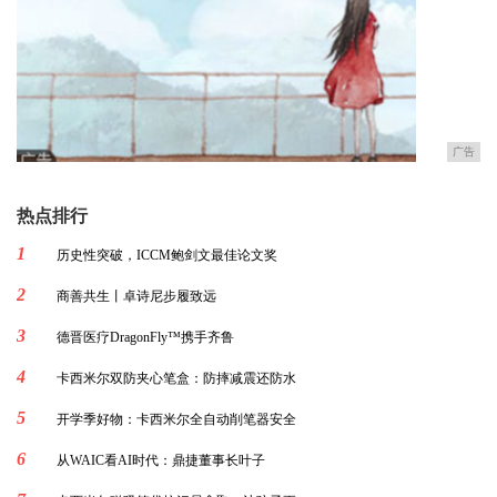
广告
热点排行
1
历史性突破，ICCM鲍剑文最佳论文奖
2
商善共生丨卓诗尼步履致远
3
德晋医疗DragonFly™携手齐鲁
4
卡西米尔双防夹心笔盒：防摔减震还防水
5
开学季好物：卡西米尔全自动削笔器安全
6
从WAIC看AI时代：鼎捷董事长叶子