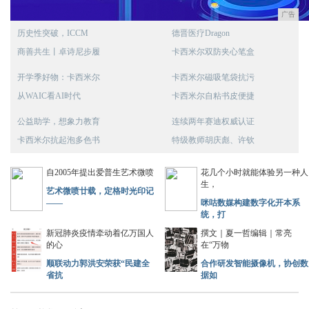
广告
历史性突破，ICCM
德晋医疗Dragon
商善共生丨卓诗尼步履
卡西米尔双防夹心笔盒
开学季好物：卡西米尔
卡西米尔磁吸笔袋抗污
从WAIC看AI时代
卡西米尔自粘书皮便捷
公益助学，想象力教育
连续两年赛迪权威认证
卡西米尔抗起泡多色书
特级教师胡庆彪、许钦
自2005年提出爱普生艺术微喷
花几个小时就能体验另一种人
生，
艺术微喷廿载，定格时光印记
——
咪咕数媒构建数字化开本系
统，打
新冠肺炎疫情牵动着亿万国人
撰文｜夏一哲编辑｜常亮
的心
在“万物
顺联动力郭洪安荣获“民建全
合作研发智能摄像机，协创数
省抗
据如