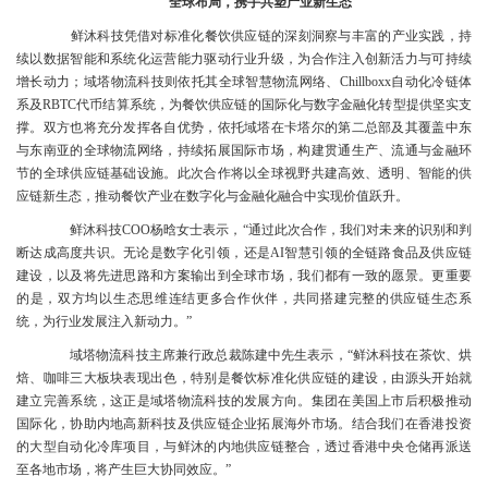
全球布局，携手共塑产业新生态
鲜沐科技凭借对标准化餐饮供应链的深刻洞察与丰富的产业实践，持
续以数据智能和系统化运营能力驱动行业升级，为合作注入创新活力与可持续
增长动力；域塔物流科技则依托其全球智慧物流网络、Chillboxx自动化冷链体
系及RBTC代币结算系统，为餐饮供应链的国际化与数字金融化转型提供坚实支
撑。双方也将充分发挥各自优势，依托域塔在卡塔尔的第二总部及其覆盖中东
与东南亚的全球物流网络，持续拓展国际市场，构建贯通生产、流通与金融环
节的全球供应链基础设施。此次合作将以全球视野共建高效、透明、智能的供
应链新生态，推动餐饮产业在数字化与金融化融合中实现价值跃升。
鲜沐科技COO杨晗女士表示，“通过此次合作，我们对未来的识别和判
断达成高度共识。无论是数字化引领，还是AI智慧引领的全链路食品及供应链
建设，以及将先进思路和方案输出到全球市场，我们都有一致的愿景。更重要
的是，双方均以生态思维连结更多合作伙伴，共同搭建完整的供应链生态系
统，为行业发展注入新动力。”
域塔物流科技主席兼行政总裁陈建中先生表示，“鲜沐科技在茶饮、烘
焙、咖啡三大板块表现出色，特别是餐饮标准化供应链的建设，由源头开始就
建立完善系统，这正是域塔物流科技的发展方向。集团在美国上市后积极推动
国际化，协助内地高新科技及供应链企业拓展海外市场。结合我们在香港投资
的大型自动化冷库项目，与鲜沐的内地供应链整合，透过香港中央仓储再派送
至各地市场，将产生巨大协同效应。”