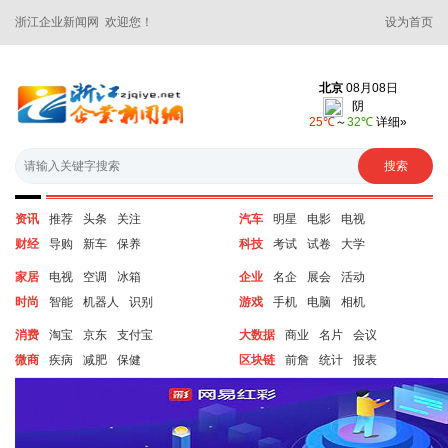
浙江企业新闻网 欢迎您！
设为首页
资讯
推荐
头条
关注
汽车
明星
电影
电视
财经
导购
新车
保养
科技
考试
试卷
大学
家居
电视
空调
冰箱
企业
名企
展会
活动
时尚
智能
机器人
识别
游戏
手机
电脑
相机
消费
淘宝
京东
支付宝
大数据
商业
名片
会议
微商
疾病
减肥
保健
区块链
前詹
统计
报表