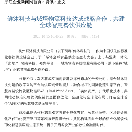
浙江企业新闻网首页
资讯
正文
>
>
鲜沐科技与域塔物流科技达成战略合作，共建
全球智慧餐饮供应链
2025-10-15 16:40:25
来源：
阅读：1134
杭州鲜沐科技有限公司（以下简称“鲜沐科技”），作为中国领先的标准
化餐饮供应链企业，于「域塔全球食品供应链生态大会」上，与亚洲一体化
「房地产+物流科技」领先平台——域塔物流科技控股有限公司（以下简称“域
塔”）正式签署战略合作协议。
根据协议，双方将成立面向香港及海外市场的合资公司，结合鲜沐科
技先进的数字采购平台与供应链管理能力，融合域塔的国际物流生态平台、智
慧冷链设施及区块链RWA（Real World Asset，「实体资产」）代币化技术，共
同推动标准化餐饮供应链的全面数位化、金融化与全球化布局，打造全球首
个“AI驱动的智慧餐饮供应链平台”。
此次战略合作标志着双方将在全球化布局、智慧供应链、区块链金融
化及代币化资产应用等领域展开深度合作，共同构建面向全球的标准化餐饮代
币化智慧供应链生态系统，携手开启餐饮产业的数位金融新时代。