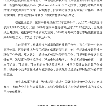
作注入高效的商业化落地能力。域塔物流科技则凭借其覆盖全球的智慧物流网
络、智慧冷链设施及RWA（Real World Asset）代币化技术，为国际市场拓展与
跨境流通提供强有力支撑。双方携手，旨在通过科技创新重塑产业格局，共建
开放协同、智能高效的全球餐饮代币化智慧供应链新生态。
权威数据显示，国际中餐规模由2020年至2024年，从2,275.48亿美元增
长到3,593.85亿美元，预计2030年国际中餐规模将达到5,776.82亿美元，呈现持
续上升趋势。根据弗若斯特沙利文预测，2026年海外中式餐饮市场规模有望达
到4,098亿美元，年复合增长率达9.4%。
在此背景下，鲜沐科技与域塔物流科技携手合作，旨在打造一个融合
智慧物流、区块链技术与代币经济的供应链新生态，专注于标准化餐饮行业全
球数字化升级。双方认为，通过技术创新与资产代币化，可显著提升餐饮供应
链效率、透明度与资本流动性，释放全球市场潜力，创造多维增长价值——建
立可扩展、可追溯、可交易的全球供应链网络，推动供应链金融的数字化转
型，赋能中小品牌突破地域与资源壁垒，并实现跨境贸易的即时结算与资产高
效流通。
新生态体系的构建，预计将进一步吸引国际供应链伙伴及高潜力市场
参与，推动产业共创与资源共享，加速智能物流技术在全球餐饮生态的深度应
用与价值重塑。