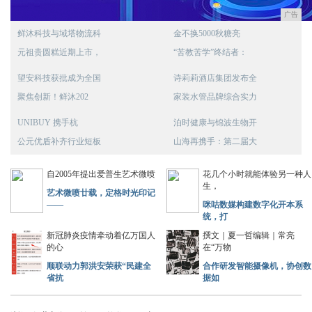
广告
鲜沐科技与域塔物流科
金不换5000秋糖亮
元祖贵圆糕近期上市，
“苦教苦学”终结者：
望安科技获批成为全国
诗莉莉酒店集团发布全
聚焦创新！鲜沐202
家装水管品牌综合实力
UNIBUY 携手杭
泊时健康与锦波生物开
公元优盾补齐行业短板
山海再携手：第二届大
自2005年提出爱普生艺术微喷
花几个小时就能体验另一种人
生，
艺术微喷廿载，定格时光印记
——
咪咕数媒构建数字化开本系
统，打
新冠肺炎疫情牵动着亿万国人
撰文｜夏一哲编辑｜常亮
的心
在“万物
顺联动力郭洪安荣获“民建全
合作研发智能摄像机，协创数
省抗
据如