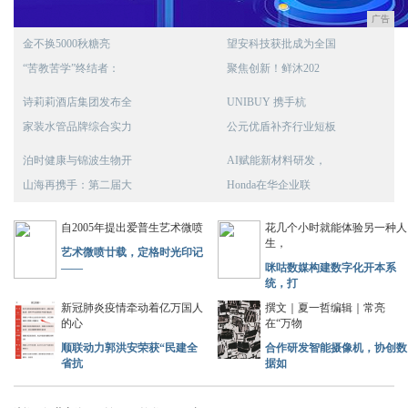
广告
金不换5000秋糖亮
望安科技获批成为全国
“苦教苦学”终结者：
聚焦创新！鲜沐202
诗莉莉酒店集团发布全
UNIBUY 携手杭
家装水管品牌综合实力
公元优盾补齐行业短板
泊时健康与锦波生物开
AI赋能新材料研发，
山海再携手：第二届大
Honda在华企业联
自2005年提出爱普生艺术微喷
花几个小时就能体验另一种人
生，
艺术微喷廿载，定格时光印记
——
咪咕数媒构建数字化开本系
统，打
新冠肺炎疫情牵动着亿万国人
撰文｜夏一哲编辑｜常亮
的心
在“万物
顺联动力郭洪安荣获“民建全
合作研发智能摄像机，协创数
省抗
据如