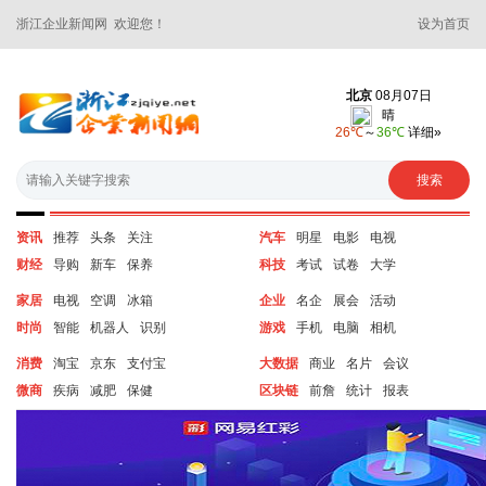
浙江企业新闻网 欢迎您！
设为首页
资讯
推荐
头条
关注
汽车
明星
电影
电视
财经
导购
新车
保养
科技
考试
试卷
大学
家居
电视
空调
冰箱
企业
名企
展会
活动
时尚
智能
机器人
识别
游戏
手机
电脑
相机
消费
淘宝
京东
支付宝
大数据
商业
名片
会议
微商
疾病
减肥
保健
区块链
前詹
统计
报表