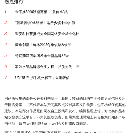
热点排行
1
金不换5000秋糖亮相，“质价比”战
2
“苦教苦学”终结者：这所乡镇中学如何
3
望安科技获批成为全国网络安全标准化技
4
聚焦创新！鲜沐2025冬季烘焙&饮品
5
诗莉莉酒店集团发布全新品牌Sólar
6
家装水管品牌综合实力榜：品质为先，匠
7
UNIBUY 携手杭州解百，香港奢侈
网站所收集的部分公开资料来源于互联网，转载的目的在于传递更多信息及用
于网络分享，并不代表本站赞同其观点和对其真实性负责，也不构成任何其他
建议。本站部分作品是由网友自主投稿和发布、编辑整理上传，对此类作品本
站仅提供交流平台，不为其版权负责。如果您发现网站上有侵犯您的知识产权
的作品，请与我们取得联系，我们会及时修改或删除。
2015-2019 浙江企业新闻网 版权所有 http://www.zjqynews.cn
联系我们
XML地