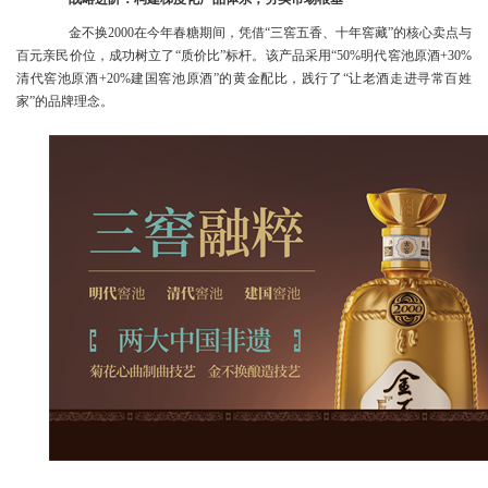
金不换2000在今年春糖期间，凭借“三窖五香、十年窖藏”的核心卖点与
百元亲民价位，成功树立了“质价比”标杆。该产品采用“50%明代窖池原酒+30%
清代窖池原酒+20%建国窖池原酒”的黄金配比，践行了“让老酒走进寻常百姓
家”的品牌理念。