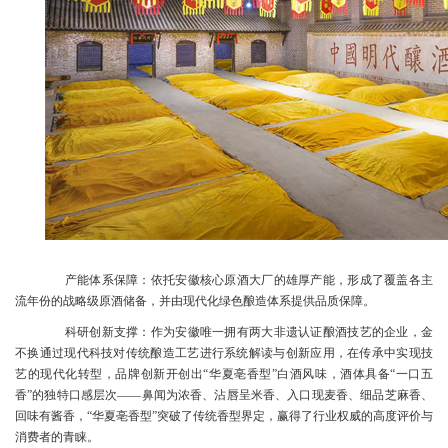
产能体系保障：依托安徽核心原酒大厂的雄厚产能，形成了覆盖各主
流年份的战略级原酒储备，并由现代化绿色酿造体系提供品质保障。
科研创新支撑：作为安徽唯一拥有两大非遗认证酿酒技艺的企业，金
不换通过现代科技对传统酿造工艺进行系统解读与创新应用，在传承中实现技
艺的现代化转型，品牌创新开创出“华夏亳香型”白酒风味，酒体具备“一口五
香”的独特口感层次——鼻闻为浓香、沾唇呈米香、入口现麦香、细品芝麻香、
回味有酱香，“华夏亳香型”突破了传统香型界定，赢得了行业权威的高度评价与
消费者的青睐。