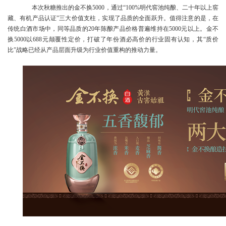
本次秋糖推出的金不换5000，通过“100%明代窖池纯酿、二十年以上窖
藏、有机产品认证”三大价值支柱，实现了品质的全面跃升。值得注意的是，在
传统白酒市场中，同等品质的20年陈酿产品价格普遍维持在5000元以上。金不
换5000以688元颠覆性定价，打破了年份酒必高价的行业固有认知，其“质价
比”战略已经从产品层面升级为行业价值重构的推动力量。