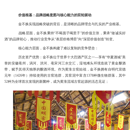
价值根基：品牌战略意图与核心能力的双轮驱动
金不换实现战略突破的背后，是清晰的品牌理念与扎实的产业根基。
战略层面，金不换秉持“不喝面子喝里子”的价值主张，秉承“做诚实好
酒”的品牌初心，推动行业竞争从“表层价格博弈”向“深层价值创造”转变。
核心能力层面，金不换构建了难以复制的竞争壁垒：
历史资产优势：金不换位于世界十大烈酒产区之一—享有“华夏酒城”美
誉的安徽亳州，涡河、洪河、亳宋河三水交汇，湿地滩头环境造就了黄金酿酒
带，赋予其得天独厚的酿酒环境。作为黄淮古窖始祖，金不换拥有自明代宣德
元年（1426年）持续使用的古窖池群，其窖泥中富含1378种微生物群落，其中
52种为全球首次发现的新菌种，成为黄淮流域古窖起源的活态见证；