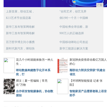
广告
上新首展，联动五城，
“全民艺术，创艺无界
K11艺术节全国启幕
倒计时一个月！中国棒
新华三发布智算网络解
中国哈弗全球信赖，新
新华三发布智算网络解
900万人的正确选择
百万哲学博主刘小播携
中国移动咪咕公司发起
新时代新汽车，咪咕快
新华三能源云解决方案
花几个小时就能体验另一种人
新冠肺炎疫情牵动着亿万国人
生，
的心
咪咕数媒构建数字化开本系
顺联动力郭洪安荣获“民建全
统，打
省抗
撰文｜夏一哲编辑｜常亮
【环球网智能报道 记者 张
在“万物
阳】
合作研发智能摄像机，协创数
智能家居产品需要都装上语音
据如
助手