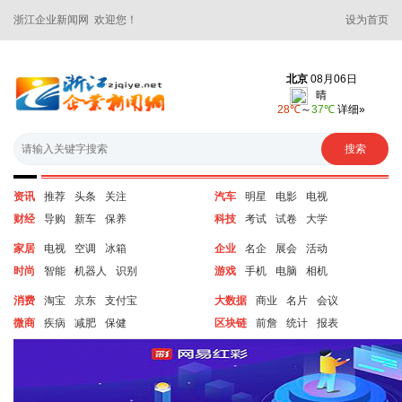
浙江企业新闻网 欢迎您！
设为首页
资讯
推荐
头条
关注
汽车
明星
电影
电视
财经
导购
新车
保养
科技
考试
试卷
大学
家居
电视
空调
冰箱
企业
名企
展会
活动
时尚
智能
机器人
识别
游戏
手机
电脑
相机
消费
淘宝
京东
支付宝
大数据
商业
名片
会议
微商
疾病
减肥
保健
区块链
前詹
统计
报表