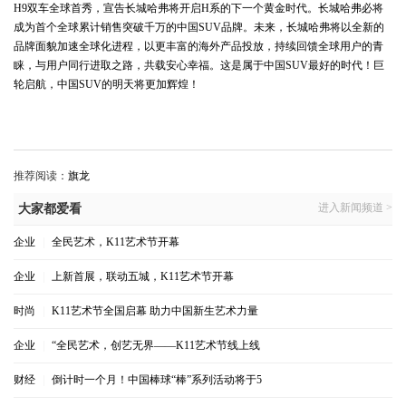
H9双车全球首秀，宣告长城哈弗将开启H系的下一个黄金时代。长城哈弗必将
成为首个全球累计销售突破千万的中国SUV品牌。未来，长城哈弗
将以全新的
品牌面貌加速全球化
进程
，以更丰富的海外产品投放，持续回馈全球用户的青
睐
，
与用户同行进取之路，共载安心幸福。这是属于中国SUV最好的时代！巨
轮启航，中国SUV的明天将更加辉煌！
推荐阅读：
旗龙
进入新闻频道 >
大家都爱看
企业
|
全民艺术，K11艺术节开幕
企业
|
上新首展，联动五城，K11艺术节开幕
时尚
|
K11艺术节全国启幕 助力中国新生艺术力量
企业
|
“全民艺术，创艺无界——K11艺术节线上线
财经
|
倒计时一个月！中国棒球“棒”系列活动将于5