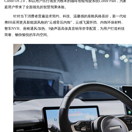
Coffee OS 2.0，和以用户出行场景为根本的咖啡智能驾驶系统Coffee Pilot，为家
庭用户带来了全面领先的智慧驾乘体验。
针对当下消费者普遍追求简约、科技、温馨感的座舱风格喜好，新一代哈
弗H6采用更具新能源风格的“云感零压内饰”，云感飞翼怀挡、内饰环保材料、
整车NVH、座椅通风/加热、9扬声器高保真音响等舒享配置，为用户打造科技
简奢、畅快愉悦的车内空间。