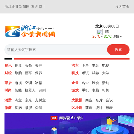
浙江企业新闻网 欢迎您！
设为首页
资讯
推荐
头条
关注
汽车
明星
电影
电视
财经
导购
新车
保养
科技
考试
试卷
大学
家居
电视
空调
冰箱
企业
名企
展会
活动
时尚
智能
机器人
识别
游戏
手机
电脑
相机
消费
淘宝
京东
支付宝
大数据
商业
名片
会议
微商
疾病
减肥
保健
区块链
前詹
统计
报表