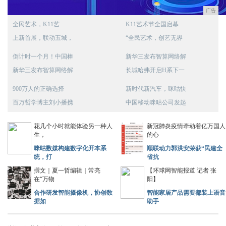
广告
全民艺术，K11艺
K11艺术节全国启幕
上新首展，联动五城，
“全民艺术，创艺无界
倒计时一个月！中国棒
新华三发布智算网络解
新华三发布智算网络解
长城哈弗开启H系下一
900万人的正确选择
新时代新汽车，咪咕快
百万哲学博主刘小播携
中国移动咪咕公司发起
花几个小时就能体验另一种人
新冠肺炎疫情牵动着亿万国人
生，
的心
咪咕数媒构建数字化开本系
顺联动力郭洪安荣获“民建全
统，打
省抗
撰文｜夏一哲编辑｜常亮
【环球网智能报道 记者 张
在“万物
阳】
合作研发智能摄像机，协创数
智能家居产品需要都装上语音
据如
助手