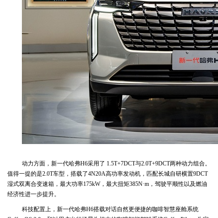
动力方面，新一代哈弗H6采用了 1.5T+7DCT与2.0T+9DCT两种动力组合。
值得一提的是2.0T车型，搭载了4N20A高功率发动机，匹配长城自研横置9DCT
湿式双离合变速箱，最大功率175kW，最大扭矩385N·m，驾驶平顺性以及燃油
经济性进一步提升。
科技配置上，新一代哈弗H6搭载对话自然更便捷的咖啡智慧座舱系统