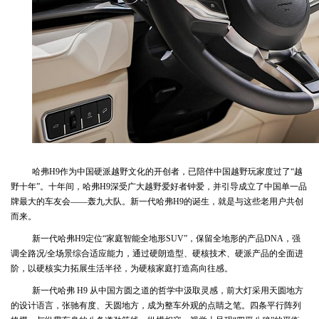
哈弗H9作为中国硬派越野文化的开创者，已陪伴中国越野玩家度过了“越
野十年”。十年间，哈弗H9深受广大越野爱好者钟爱，并引导成立了中国单一品
牌最大的车友会——轰九大队。新一代哈弗H9的诞生，就是与这些老用户共创
而来。
新一代哈弗H9定位“家庭智能全地形SUV”，保留全地形的产品DNA，强
调全路况/全场景综合适应能力，通过硬朗造型、硬核技术、硬派产品的全面进
阶，以硬核实力拓展生活半径，为硬核家庭打造高向往感。
新一代哈弗 H9 从中国方圆之道的哲学中汲取灵感，前大灯采用天圆地方
的设计语言，张驰有度、天圆地方，成为整车外观的点睛之笔。四条平行阵列