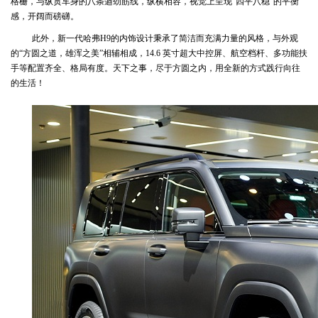
格栅，与纵贯车身的八条遒劲筋线，纵横相容，视觉上呈现“四平八稳”的平衡
感，开阔而磅礴。
此外，新一代哈弗H9的内饰设计秉承了简洁而充满力量的风格，与外观
的“方圆之道，雄浑之美”相辅相成，14.6 英寸超大中控屏、航空档杆、多功能扶
手等配置齐全、格局有度。天下之事，尽于方圆之内，用全新的方式践行向往
的生活！