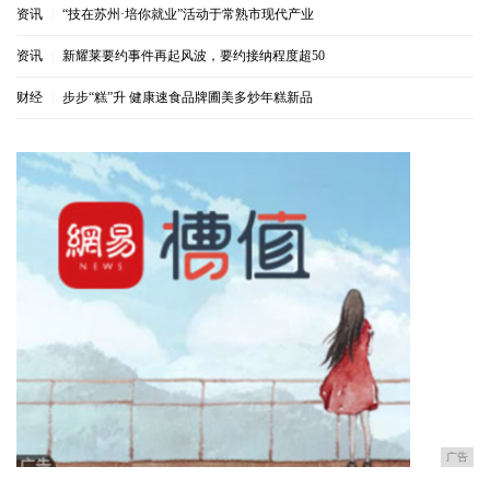
资讯
|
“技在苏州·培你就业”活动于常熟市现代产业
资讯
|
新耀莱要约事件再起风波，要约接纳程度超50
财经
|
步步“糕”升 健康速食品牌圃美多炒年糕新品
广告