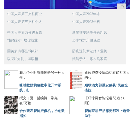
广告
中国人寿第三支柱商业
中国人寿2023年末
中国人寿第三支柱个人
中国人寿2023年科
中国人寿着力推进五篇
新耀莱要约事件再起风
“技在苏州·培你就业
步步“糕”升 健康速
圃美多有哪些“年味”
防疫送礼新选择！蓝帆
以“和”为礼，温暖相
赋能于人，啄木鸟家庭
花几个小时就能体验另一种人
新冠肺炎疫情牵动着亿万国人
生，
的心
咪咕数媒构建数字化开本系
顺联动力郭洪安荣获“民建全
统，打
省抗
撰文｜夏一哲编辑｜常亮
【环球网智能报道 记者 张
在“万物
阳】
合作研发智能摄像机，协创数
智能家居产品需要都装上语音
据如
助手