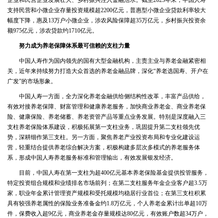
企业和民营企业发展壮大、乡村振兴注入金融活水。截至2023年末，中国人寿
支持民营和小微企业存量投资规模超2200亿元，普惠型小微企业贷款利率较大
幅度下降，惠及13万户小微企业，涉农风险保障超35万亿元，乡村振兴投资余
额975亿元，涉农贷款约1710亿元。
努力成为养老保障体系最可信赖的支柱力量
中国人寿作为国内领先的国有大型金融机构，主责主业与养老金融紧密相
关，近年来持续努力打造大众首选的养老金融品牌，深化“养老选国寿、开户在
广发”的市场形象。
中国人寿一方面，全力深化养老金融供给侧结构性改革，丰富产品供给，
有效对接养老保障、财富管理和健康养老服务，加快商业养老金、商业养老保
险、健康保险、养老储蓄、养老资管产品等重点业务发展。特别是深度融入三
支柱养老保险体系建设，积极拓展第一支柱业务，巩固提升第二支柱领先优
势，深耕细作第三支柱。另一方面，聚焦养老产业投资布局和专业化建设运
营，轻重结合提供养老综合解决方案，积极构建多层次多模式的养老服务体
系，形成中国人寿养老服务标准和管理输出，有效发展银发经济。
目前，中国人寿在第一支柱为超400亿元基本养老保险基金提供投管服务，
特定投资组合规模和业绩排名市场前列；在第二支柱服务年金企业客户超3.5万
家，职业年金累计管理资产规模和受托规模均稳居行业首位；在第三支柱积累
具有较强养老属性的保险业务准备金约1.8万亿元，个人养老金累计出单超10万
件，保费收入超9亿元，商业养老金存量规模达80亿元，有效账户数超34万户，