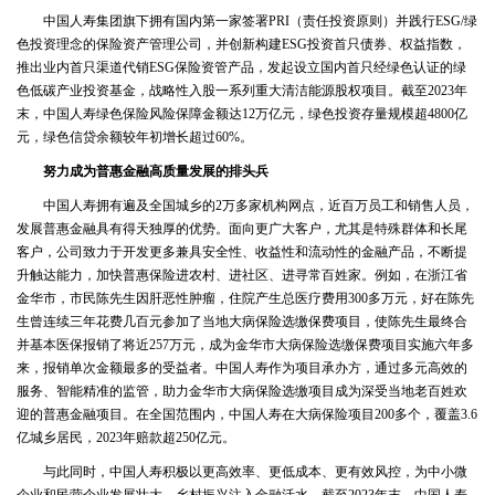
中国人寿集团旗下拥有国内第一家签署PRI（责任投资原则）并践行ESG/绿
色投资理念的保险资产管理公司，并创新构建ESG投资首只债券、权益指数，
推出业内首只渠道代销ESG保险资管产品，发起设立国内首只经绿色认证的绿
色低碳产业投资基金，战略性入股一系列重大清洁能源股权项目。截至2023年
末，中国人寿绿色保险风险保障金额达12万亿元，绿色投资存量规模超4800亿
元，绿色信贷余额较年初增长超过60%。
努力成为普惠金融高质量发展的排头兵
中国人寿拥有遍及全国城乡的2万多家机构网点，近百万员工和销售人员，
发展普惠金融具有得天独厚的优势。面向更广大客户，尤其是特殊群体和长尾
客户，公司致力于开发更多兼具安全性、收益性和流动性的金融产品，不断提
升触达能力，加快普惠保险进农村、进社区、进寻常百姓家。例如，在浙江省
金华市，市民陈先生因肝恶性肿瘤，住院产生总医疗费用300多万元，好在陈先
生曾连续三年花费几百元参加了当地大病保险选缴保费项目，使陈先生最终合
并基本医保报销了将近257万元，成为金华市大病保险选缴保费项目实施六年多
来，报销单次金额最多的受益者。中国人寿作为项目承办方，通过多元高效的
服务、智能精准的监管，助力金华市大病保险选缴项目成为深受当地老百姓欢
迎的普惠金融项目。在全国范围内，中国人寿在大病保险项目200多个，覆盖3.6
亿城乡居民，2023年赔款超250亿元。
与此同时，中国人寿积极以更高效率、更低成本、更有效风控，为中小微