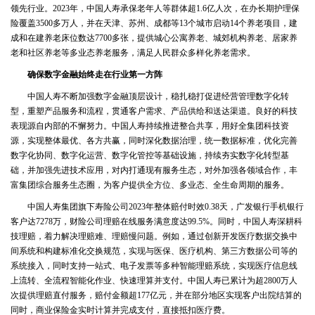
领先行业。2023年，中国人寿承保老年人等群体超1.6亿人次，在办长期护理保
险覆盖3500多万人，并在天津、苏州、成都等13个城市启动14个养老项目，建
成和在建养老床位数达7700多张，提供城心公寓养老、城郊机构养老、居家养
老和社区养老等多业态养老服务，满足人民群众多样化养老需求。
确保数字金融始终走在行业第一方阵
中国人寿不断加强数字金融顶层设计，稳扎稳打促进经营管理数字化转
型，重塑产品服务和流程，贯通客户需求、产品供给和送达渠道。良好的科技
表现源自内部的不懈努力。中国人寿持续推进整合共享，用好全集团科技资
源，实现整体最优、各方共赢，同时深化数据治理，统一数据标准，优化完善
数字化协同、数字化运营、数字化管控等基础设施，持续夯实数字化转型基
础，并加强先进技术应用，对内打通现有服务生态，对外加强各领域合作，丰
富集团综合服务生态圈，为客户提供全方位、多业态、全生命周期的服务。
中国人寿集团旗下寿险公司2023年整体赔付时效0.38天，广发银行手机银行
客户达7278万，财险公司理赔在线服务满意度达99.5%。同时，中国人寿深耕科
技理赔，着力解决理赔难、理赔慢问题。例如，通过创新开发医疗数据交换中
间系统和构建标准化交换规范，实现与医保、医疗机构、第三方数据公司等的
系统接入，同时支持一站式、电子发票等多种智能理赔系统，实现医疗信息线
上流转、全流程智能化作业、快速理算并支付。中国人寿已累计为超2800万人
次提供理赔直付服务，赔付金额超177亿元，并在部分地区实现客户出院结算的
同时，商业保险金实时计算并完成支付，直接抵扣医疗费。