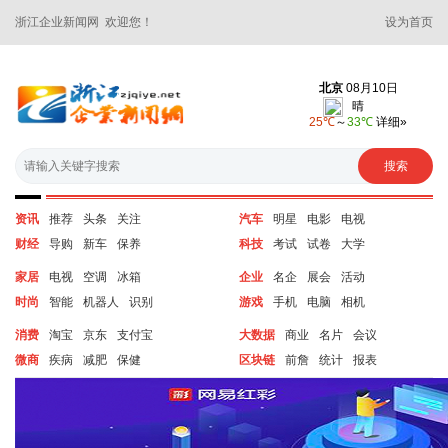
浙江企业新闻网 欢迎您！
设为首页
资讯
推荐
头条
关注
汽车
明星
电影
电视
财经
导购
新车
保养
科技
考试
试卷
大学
家居
电视
空调
冰箱
企业
名企
展会
活动
时尚
智能
机器人
识别
游戏
手机
电脑
相机
消费
淘宝
京东
支付宝
大数据
商业
名片
会议
微商
疾病
减肥
保健
区块链
前詹
统计
报表