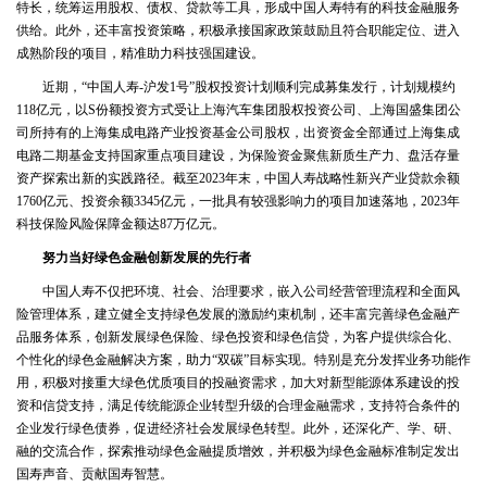
特长，统筹运用股权、债权、贷款等工具，形成中国人寿特有的科技金融服务
供给。此外，还丰富投资策略，积极承接国家政策鼓励且符合职能定位、进入
成熟阶段的项目，精准助力科技强国建设。
近期，“中国人寿-沪发1号”股权投资计划顺利完成募集发行，计划规模约
118亿元，以S份额投资方式受让上海汽车集团股权投资公司、上海国盛集团公
司所持有的上海集成电路产业投资基金公司股权，出资资金全部通过上海集成
电路二期基金支持国家重点项目建设，为保险资金聚焦新质生产力、盘活存量
资产探索出新的实践路径。截至2023年末，中国人寿战略性新兴产业贷款余额
1760亿元、投资余额3345亿元，一批具有较强影响力的项目加速落地，2023年
科技保险风险保障金额达87万亿元。
努力当好绿色金融创新发展的先行者
中国人寿不仅把环境、社会、治理要求，嵌入公司经营管理流程和全面风
险管理体系，建立健全支持绿色发展的激励约束机制，还丰富完善绿色金融产
品服务体系，创新发展绿色保险、绿色投资和绿色信贷，为客户提供综合化、
个性化的绿色金融解决方案，助力“双碳”目标实现。特别是充分发挥业务功能作
用，积极对接重大绿色优质项目的投融资需求，加大对新型能源体系建设的投
资和信贷支持，满足传统能源企业转型升级的合理金融需求，支持符合条件的
企业发行绿色债券，促进经济社会发展绿色转型。此外，还深化产、学、研、
融的交流合作，探索推动绿色金融提质增效，并积极为绿色金融标准制定发出
国寿声音、贡献国寿智慧。