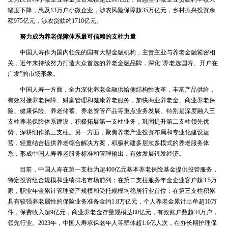
幅度下降，惠及13万户小微企业，涉农风险保障超35万亿元，乡村振兴投资余
额975亿元，涉农贷款约1710亿元。
努力成为养老保障体系最可信赖的支柱力量
中国人寿作为国内领先的国有大型金融机构，主责主业与养老金融紧密相
关，近年来持续努力打造大众首选的养老金融品牌，深化“养老选国寿、开户在
广发”的市场形象。
中国人寿一方面，全力深化养老金融供给侧结构性改革，丰富产品供给，
有效对接养老保障、财富管理和健康养老服务，加快商业养老金、商业养老保
险、健康保险、养老储蓄、养老资管产品等重点业务发展。特别是深度融入三
支柱养老保险体系建设，积极拓展第一支柱业务，巩固提升第二支柱领先优
势，深耕细作第三支柱。另一方面，聚焦养老产业投资布局和专业化建设运
营，轻重结合提供养老综合解决方案，积极构建多层次多模式的养老服务体
系，形成中国人寿养老服务标准和管理输出，有效发展银发经济。
目前，中国人寿在第一支柱为超400亿元基本养老保险基金提供投管服务，
特定投资组合规模和业绩排名市场前列；在第二支柱服务年金企业客户超3.5万
家，职业年金累计管理资产规模和受托规模均稳居行业首位；在第三支柱积累
具有较强养老属性的保险业务准备金约1.8万亿元，个人养老金累计出单超10万
件，保费收入超9亿元，商业养老金存量规模达80亿元，有效账户数超34万户，
领先行业。2023年，中国人寿承保老年人等群体超1.6亿人次，在办长期护理保