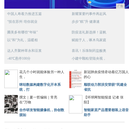
广告
中国人寿着力推进五篇
新耀莱要约事件再起风
“技在苏州·培你就业
步步“糕”升 健康速
圃美多有哪些“年味”
防疫送礼新选择！蓝帆
以“和”为礼，温暖相
赋能于人，啄木鸟家庭
达人齐聚种草永和豆浆
喜讯！乐珠制药盐酸奥
-40℃悬停100分
小建中颗粒登陆央视，
花几个小时就能体验另一种人
新冠肺炎疫情牵动着亿万国人
生，
的心
咪咕数媒构建数字化开本系
顺联动力郭洪安荣获“民建全
统，打
省抗
撰文｜夏一哲编辑｜常亮
【环球网智能报道 记者 张
在“万物
阳】
合作研发智能摄像机，协创数
智能家居产品需要都装上语音
据如
助手