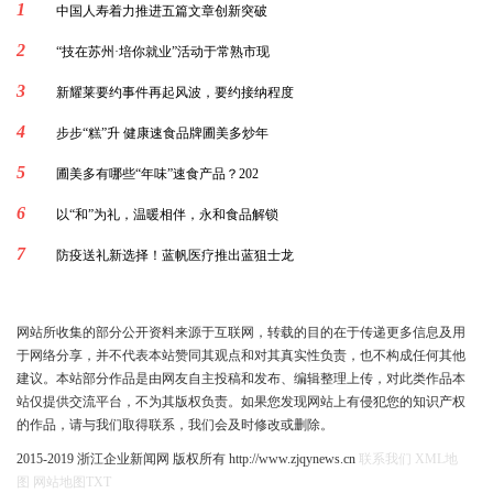
1
中国人寿着力推进五篇文章创新突破
2
“技在苏州·培你就业”活动于常熟市现
3
新耀莱要约事件再起风波，要约接纳程度
4
步步“糕”升 健康速食品牌圃美多炒年
5
圃美多有哪些“年味”速食产品？202
6
以“和”为礼，温暖相伴，永和食品解锁
7
防疫送礼新选择！蓝帆医疗推出蓝狙士龙
网站所收集的部分公开资料来源于互联网，转载的目的在于传递更多信息及用
于网络分享，并不代表本站赞同其观点和对其真实性负责，也不构成任何其他
建议。本站部分作品是由网友自主投稿和发布、编辑整理上传，对此类作品本
站仅提供交流平台，不为其版权负责。如果您发现网站上有侵犯您的知识产权
的作品，请与我们取得联系，我们会及时修改或删除。
2015-2019 浙江企业新闻网 版权所有 http://www.zjqynews.cn
联系我们
XML地
图
网站地图
TXT