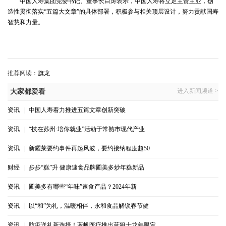
中国人寿集团党委书记、董事长白涛表示，中国人寿将立足主责主业，创
造性贯彻落实“五篇大文章”的具体部署，积极参与相关顶层设计，努力贡献国寿
智慧和力量。
推荐阅读：
旗龙
进入新闻频道 >
大家都爱看
资讯
|
中国人寿着力推进五篇文章创新突破
资讯
|
“技在苏州·培你就业”活动于常熟市现代产业
资讯
|
新耀莱要约事件再起风波，要约接纳程度超50
财经
|
步步“糕”升 健康速食品牌圃美多炒年糕新品
资讯
|
圃美多有哪些“年味”速食产品？2024年新
资讯
|
以“和”为礼，温暖相伴，永和食品解锁春节健
资讯
|
防疫送礼新选择！蓝帆医疗推出蓝狙士龙年限定