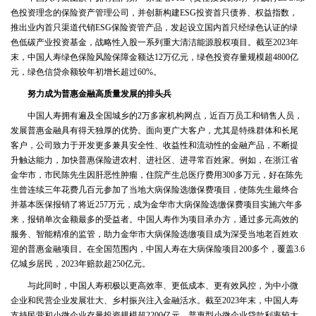
色投资理念的保险资产管理公司，并创新构建ESG投资首只债券、权益指数，
推出业内首只渠道代销ESG保险资管产品，发起设立国内首只经绿色认证的绿
色低碳产业投资基金，战略性入股一系列重大清洁能源股权项目。截至2023年
末，中国人寿绿色保险风险保障金额达12万亿元，绿色投资存量规模超4800亿
元，绿色信贷余额较年初增长超过60%。
努力成为普惠金融高质量发展的排头兵
中国人寿拥有遍及全国城乡的2万多家机构网点，近百万员工和销售人员，
发展普惠金融具有得天独厚的优势。面向更广大客户，尤其是特殊群体和长尾
客户，公司致力于开发更多兼具安全性、收益性和流动性的金融产品，不断提
升触达能力，加快普惠保险进农村、进社区、进寻常百姓家。例如，在浙江省
金华市，市民陈先生因肝恶性肿瘤，住院产生总医疗费用300多万元，好在陈先
生曾连续三年花费几百元参加了当地大病保险选缴保费项目，使陈先生最终合
并基本医保报销了将近257万元，成为金华市大病保险选缴保费项目实施六年多
来，报销单次金额最多的受益者。中国人寿作为项目承办方，通过多元高效的
服务、智能精准的监管，助力金华市大病保险选缴项目成为深受当地老百姓欢
迎的普惠金融项目。在全国范围内，中国人寿在大病保险项目200多个，覆盖3.6
亿城乡居民，2023年赔款超250亿元。
与此同时，中国人寿积极以更高效率、更低成本、更有效风控，为中小微
企业和民营企业发展壮大、乡村振兴注入金融活水。截至2023年末，中国人寿
支持民营和小微企业存量投资规模超2200亿元，普惠型小微企业贷款利率较大