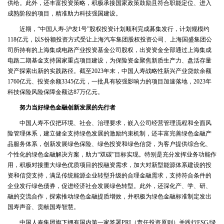
供给。此外，还丰富投资策略，积极承接国家政策鼓励且符合职能定位、进入
成熟阶段的项目，精准助力科技强国建设。
近期，“中国人寿-沪发1号”股权投资计划顺利完成募集发行，计划规模约
118亿元，以S份额投资方式受让上海汽车集团股权投资公司、上海国盛集团公
司所持有的上海集成电路产业投资基金公司股权，出资资金全部通过上海集成
电路二期基金支持国家重点项目建设，为保险资金聚焦新质生产力、盘活存量
资产探索出新的实践路径。截至2023年末，中国人寿战略性新兴产业贷款余额
1760亿元、投资余额3345亿元，一批具有较强影响力的项目加速落地，2023年
科技保险风险保障金额达87万亿元。
努力当好绿色金融创新发展的先行者
中国人寿不仅把环境、社会、治理要求，嵌入公司经营管理流程和全面风
险管理体系，建立健全支持绿色发展的激励约束机制，还丰富完善绿色金融产
品服务体系，创新发展绿色保险、绿色投资和绿色信贷，为客户提供综合化、
个性化的绿色金融解决方案，助力“双碳”目标实现。特别是充分发挥业务功能作
用，积极对接重大绿色优质项目的投融资需求，加大对新型能源体系建设的投
资和信贷支持，满足传统能源企业转型升级的合理金融需求，支持符合条件的
企业发行绿色债券，促进经济社会发展绿色转型。此外，还深化产、学、研、
融的交流合作，探索推动绿色金融提质增效，并积极为绿色金融标准制定发出
国寿声音、贡献国寿智慧。
中国人寿集团旗下拥有国内第一家签署PRI（责任投资原则）并践行ESG/绿