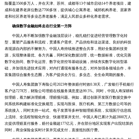
险覆盖3500多万人，并在天津、苏州、成都等13个城市启动14个养老项目，建
成和在建养老床位数达7700多张，提供城心公寓养老、城郊机构养老、居家养
老和社区养老等多业态养老服务，满足人民群众多样化养老需求。
确保数字金融始终走在行业第一方阵
中国人寿不断加强数字金融顶层设计，稳扎稳打促进经营管理数字化转
型，重塑产品服务和流程，贯通客户需求、产品供给和送达渠道。良好的科技
表现源自内部的不懈努力。中国人寿持续推进整合共享，用好全集团科技资
源，实现整体最优、各方共赢，同时深化数据治理，统一数据标准，优化完善
数字化协同、数字化运营、数字化管控等基础设施，持续夯实数字化转型基
础，并加强先进技术应用，对内打通现有服务生态，对外加强各领域合作，丰
富集团综合服务生态圈，为客户提供全方位、多业态、全生命周期的服务。
中国人寿集团旗下寿险公司2023年整体赔付时效0.38天，广发银行手机银行
客户达7278万，财险公司理赔在线服务满意度达99.5%。同时，中国人寿深耕科
技理赔，着力解决理赔难、理赔慢问题。例如，通过创新开发医疗数据交换中
间系统和构建标准化交换规范，实现与医保、医疗机构、第三方数据公司等的
系统接入，同时支持一站式、电子发票等多种智能理赔系统，实现医疗信息线
上流转、全流程智能化作业、快速理算并支付。中国人寿已累计为超2800万人
次提供理赔直付服务，赔付金额超177亿元，并在部分地区实现客户出院结算的
同时，商业保险金实时计算并完成支付，直接抵扣医疗费。