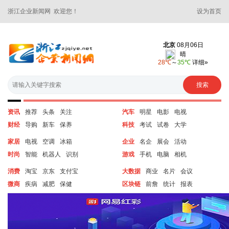
浙江企业新闻网 欢迎您！
设为首页
资讯
推荐
头条
关注
汽车
明星
电影
电视
财经
导购
新车
保养
科技
考试
试卷
大学
家居
电视
空调
冰箱
企业
名企
展会
活动
时尚
智能
机器人
识别
游戏
手机
电脑
相机
消费
淘宝
京东
支付宝
大数据
商业
名片
会议
微商
疾病
减肥
保健
区块链
前詹
统计
报表