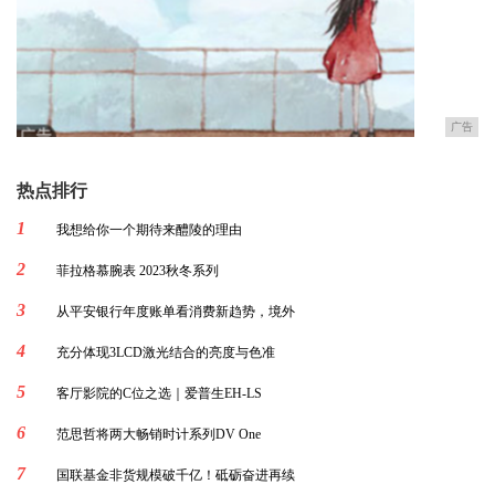
广告
热点排行
1
我想给你一个期待来醴陵的理由
2
菲拉格慕腕表 2023秋冬系列
3
从平安银行年度账单看消费新趋势，境外
4
充分体现3LCD激光结合的亮度与色准
5
客厅影院的C位之选｜爱普生EH-LS
6
范思哲将两大畅销时计系列DV One
7
国联基金非货规模破千亿！砥砺奋进再续