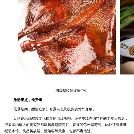
图源醴陵融媒体中心
旅游景点，免费逛
元旦期间，醴陵众多知名景点也统统免费对外开放。
无论是承载醴陵文化摇篮的渌江书院、还是赓续湖湘精神的李立三故居，
或者国内最大的陶瓷异形建筑群醴陵瓷谷，都在等你一睹芳容。此外还有新世
纪艺术馆、袁昌英故居、醴陵窑等景点，也都不容错过。