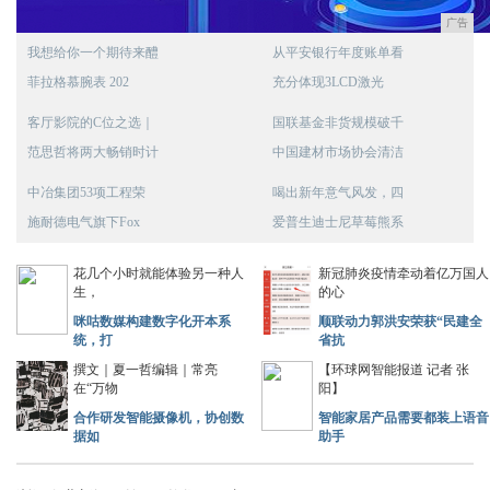
广告
我想给你一个期待来醴
从平安银行年度账单看
菲拉格慕腕表 202
充分体现3LCD激光
客厅影院的C位之选｜
国联基金非货规模破千
范思哲将两大畅销时计
中国建材市场协会清洁
中冶集团53项工程荣
喝出新年意气风发，四
施耐德电气旗下Fox
爱普生迪士尼草莓熊系
花几个小时就能体验另一种人
新冠肺炎疫情牵动着亿万国人
生，
的心
咪咕数媒构建数字化开本系
顺联动力郭洪安荣获“民建全
统，打
省抗
撰文｜夏一哲编辑｜常亮
【环球网智能报道 记者 张
在“万物
阳】
合作研发智能摄像机，协创数
智能家居产品需要都装上语音
据如
助手