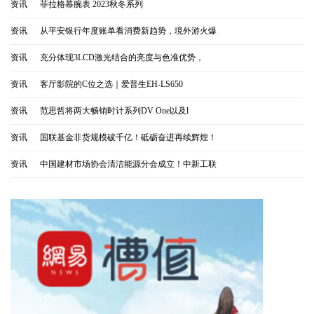
资讯
|
菲拉格慕腕表 2023秋冬系列
资讯
|
从平安银行年度账单看消费新趋势，境外游火爆
资讯
|
充分体现3LCD激光结合的亮度与色准优势，
资讯
|
客厅影院的C位之选｜爱普生EH-LS650
资讯
|
范思哲将两大畅销时计系列DV One以及l
资讯
|
国联基金非货规模破千亿！砥砺奋进再续辉煌！
资讯
|
中国建材市场协会清洁能源分会成立！中新工联