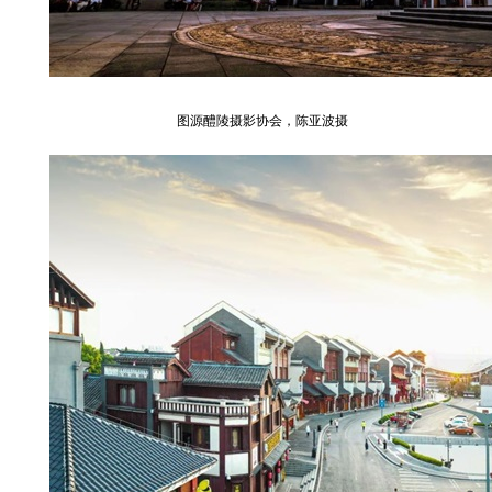
图源醴陵摄影协会，陈亚波摄