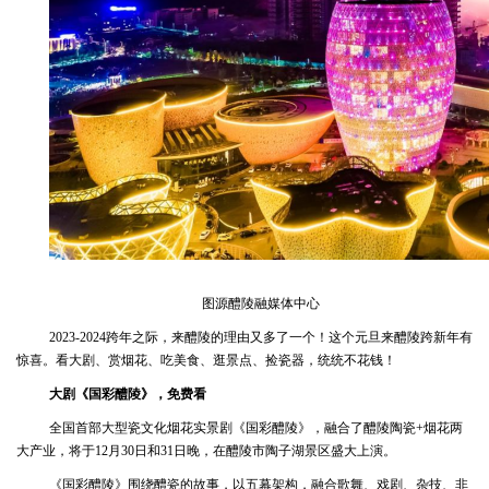
图源醴陵融媒体中心
2023-2024跨年之际，来醴陵的理由又多了一个！这个元旦来醴陵跨新年有
惊喜。看大剧、赏烟花、吃美食、逛景点、捡瓷器，统统不花钱！
大剧《国彩醴陵》，免费看
全国首部大型瓷文化烟花实景剧《国彩醴陵》，融合了醴陵陶瓷+烟花两
大产业，将于12月30日和31日晚，在醴陵市陶子湖景区盛大上演。
《国彩醴陵》围绕醴瓷的故事，以五幕架构，融合歌舞、戏剧、杂技、非