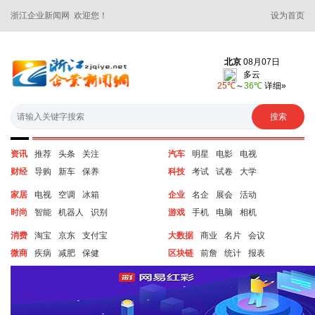
浙江企业新闻网 欢迎您！
设为首页
资讯
推荐
头条
关注
汽车
明星
电影
电视
财经
导购
新车
保养
科技
考试
试卷
大学
家居
电视
空调
冰箱
企业
名企
展会
活动
时尚
智能
机器人
识别
游戏
手机
电脑
相机
消费
淘宝
京东
支付宝
大数据
商业
名片
会议
微商
疾病
减肥
保健
区块链
前詹
统计
报表