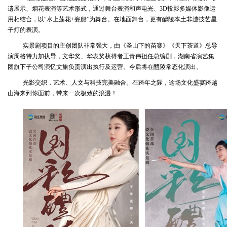
遗展示、烟花表演等艺术形式，通过舞台表演和声电光、3D投影多媒体影像运
用相结合，以“水上莲花+瓷船”为舞台。在地面舞台，更有醴陵本土非遗技艺星
子灯的表演。
实景剧项目的主创团队非常强大，由《圣山下的苗寨》《天下茶道》总导
演周格特力加执导，文华奖、华表奖获得者王青伟担任总编剧，湖南省演艺集
团旗下子公司演忆文旅负责演出执行及运营。今后将在醴陵常态化演出。
光影交织，艺术、人文与科技完美融合。在跨年之际，这场文化盛宴跨越
山海来到你面前，带来一次极致的浪漫！