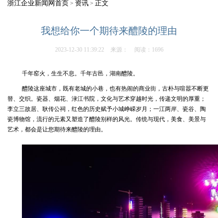
浙江企业新闻网首页
资讯
正文
>
>
我想给你一个期待来醴陵的理由
2023-12-30 11:39:22
来源：
阅读：1696
千年窑火，生生不息。千年古邑，湖南醴陵。
醴陵这座城市，既有老城的小巷，也有热闹的商业街，古朴与喧嚣不断更
替、交织。瓷器、烟花、渌江书院，文化与艺术穿越时光，传递文明的厚重；
李立三故居、耿传公祠，红色的历史赋予小城峥嵘岁月；一江两岸、瓷谷、陶
瓷博物馆，流行的元素又塑造了醴陵别样的风光。传统与现代，美食、美景与
艺术，都会是让您期待来醴陵的理由。