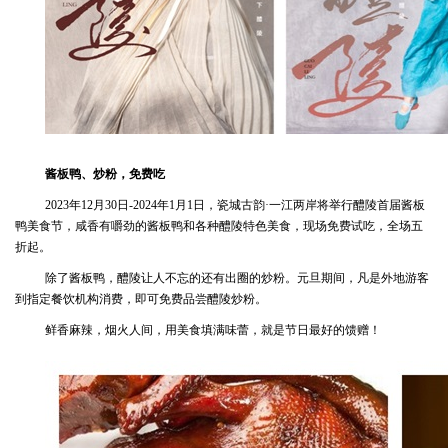
酱板鸭、炒粉，免费吃
2023年12月30日-2024年1月1日，瓷城古韵·一江两岸将举行醴陵首届酱板
鸭美食节，咸香有嚼劲的酱板鸭和各种醴陵特色美食，现场免费试吃，全场五
折起。
除了酱板鸭，醴陵让人不忘的还有出圈的炒粉。元旦期间，凡是外地游客
到指定餐饮机构消费，即可免费品尝醴陵炒粉。
鲜香麻辣，烟火人间，用美食填满味蕾，就是节日最好的馈赠！