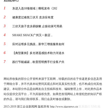
1
东进入选18项领域｜嘶吼发布《202
2
健康度过难熬三伏天 贪凉应有度
3
三伏天孩子贪凉易咳嗽 止咳祛痰可用易
4
SHAKE SHACK广州又一新店，
5
应对运维多元挑战，新华三增值服务如何
6
【典型案例】多光谱遥感技术助力河道水
7
践行节能减碳，欧普照明携手行业客户共
网站所收集的部分公开资料来源于互联网，转载的目的在于传递更多信息及用
于网络分享，并不代表本站赞同其观点和对其真实性负责，也不构成任何其他
建议。本站部分作品是由网友自主投稿和发布、编辑整理上传，对此类作品本
站仅提供交流平台，不为其版权负责。如果您发现网站上有侵犯您的知识产权
的作品，请与我们取得联系，我们会及时修改或删除。
2015-2019 浙江企业新闻网 版权所有 http://www.zjqynews.cn
联系我们
XML地