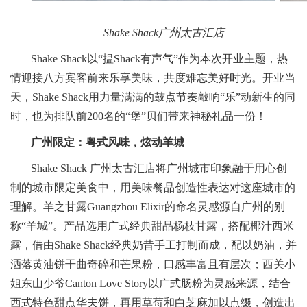
Shake Shack广州太古汇店
Shake Shack以“揾Shack有声气”作为本次开业主题，热
情迎接八方宾客前来乐享美味，共度难忘美好时光。开业当
天，Shake Shack用力量满满的鼓点节奏敲响“乐”动新生的同
时，也为排队前200名的“堡”贝们带来神秘礼品一份！
广州限定：粤式风味，炫动羊城
Shake Shack 广州太古汇店将广州城市印象融于用心创
制的城市限定美食中，用美味餐品创造性表达对这座城市的
理解。羊之甘露Guangzhou Elixir的命名灵感源自广州的别
称“羊城”。产品选用广式经典甜品杨枝甘露，搭配椰汁西米
露，借由Shake Shack经典奶昔手工打制而成，配以奶油，并
洒落黄油饼干曲奇碎和芒果粉，口感丰富且有层次；西关小
姐东山少爷Canton Love Story以广式肠粉为灵感来源，结合
西式特色甜点华夫饼，再用草莓和白芝麻加以点缀，创造出