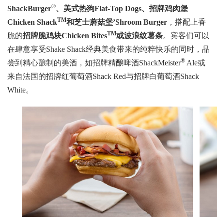
®
ShackBurger
、美式热狗Flat-Top Dogs、招牌鸡肉堡
TM
Chicken Shack
和芝士蘑菇堡’Shroom Burger
，搭配上香
TM
脆的
招牌脆鸡块Chicken Bites
或波浪纹薯条
。宾客们可以
在肆意享受Shake Shack经典美食带来的纯粹快乐的同时，品
®
尝到精心酿制的美酒，如招牌精酿啤酒ShackMeister
Ale或
来自法国的招牌红葡萄酒Shack Red与招牌白葡萄酒Shack
White。