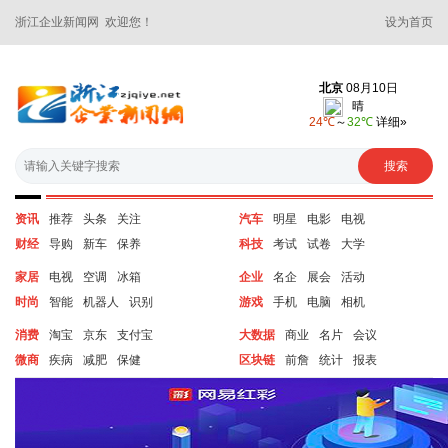
浙江企业新闻网 欢迎您！
设为首页
资讯
推荐
头条
关注
汽车
明星
电影
电视
财经
导购
新车
保养
科技
考试
试卷
大学
家居
电视
空调
冰箱
企业
名企
展会
活动
时尚
智能
机器人
识别
游戏
手机
电脑
相机
消费
淘宝
京东
支付宝
大数据
商业
名片
会议
微商
疾病
减肥
保健
区块链
前詹
统计
报表