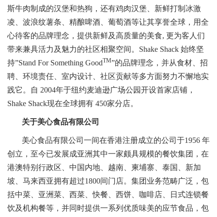
斯牛肉制成的汉堡和热狗，还有鸡肉汉堡、新鲜打制冰激
凌、波浪纹薯条、精酿啤酒、葡萄酒等让其享誉全球，用全
心待客的品牌理念，提供新鲜及高质量的美食, 更为客人们
带来兼具活力及魅力的社区相聚空间。Shake Shack 始终坚
TM
持”Stand For Something Good
”的品牌理念，并从食材、招
聘、环境责任、室内设计、社区贡献等多方面努力不懈地实
践它。自 2004年于纽约麦迪逊广场公园开设首家店铺，
Shake Shack现在全球拥有 450家分店。
关于美心食品有限公司
美心食品有限公司一间在香港注册成立的公司于1956 年
创立，至今已发展成亚洲其中一家颇具规模的餐饮集团，在
港澳特别行政区、中国内地、越南、柬埔寨、泰国、新加
坡、马来西亚拥有超过1800间门店。集团业务范畴广泛，包
括中菜、亚洲菜、西菜、快餐、西饼、咖啡店、日式连锁餐
饮及机构餐等，并同时提供一系列优质味美的应节食品，包