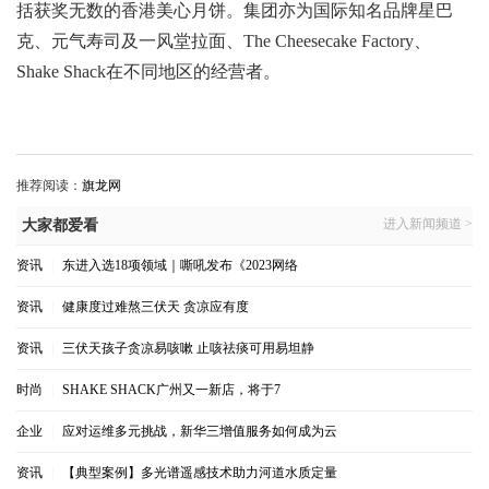
括获奖无数的香港美心月饼。集团亦为国际知名品牌星巴
克、元气寿司及一风堂拉面、The Cheesecake Factory、
Shake Shack在不同地区的经营者。
推荐阅读：
旗龙网
进入新闻频道 >
大家都爱看
资讯
|
东进入选18项领域｜嘶吼发布《2023网络
资讯
|
健康度过难熬三伏天 贪凉应有度
资讯
|
三伏天孩子贪凉易咳嗽 止咳祛痰可用易坦静
时尚
|
SHAKE SHACK广州又一新店，将于7
企业
|
应对运维多元挑战，新华三增值服务如何成为云
资讯
|
【典型案例】多光谱遥感技术助力河道水质定量