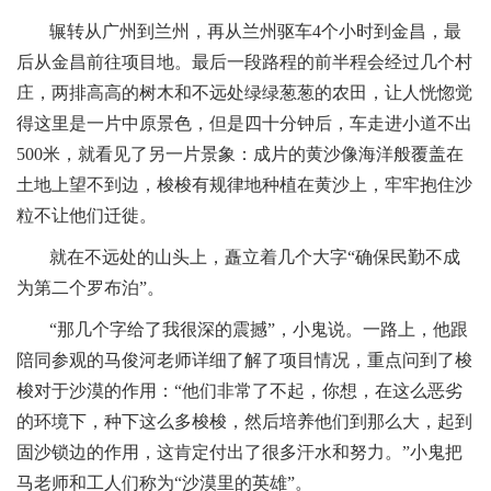
辗转从广州到兰州，再从兰州驱车4个小时到金昌，最
后从金昌前往项目地。最后一段路程的前半程会经过几个村
庄，两排高高的树木和不远处绿绿葱葱的农田，让人恍惚觉
得这里是一片中原景色，但是四十分钟后，车走进小道不出
500米，就看见了另一片景象：成片的黄沙像海洋般覆盖在
土地上望不到边，梭梭有规律地种植在黄沙上，牢牢抱住沙
粒不让他们迁徙。
就在不远处的山头上，矗立着几个大字“确保民勤不成
为第二个罗布泊”。
“那几个字给了我很深的震撼”，小鬼说。一路上，他跟
陪同参观的马俊河老师详细了解了项目情况，重点问到了梭
梭对于沙漠的作用：“他们非常了不起，你想，在这么恶劣
的环境下，种下这么多梭梭，然后培养他们到那么大，起到
固沙锁边的作用，这肯定付出了很多汗水和努力。”小鬼把
马老师和工人们称为“沙漠里的英雄”。