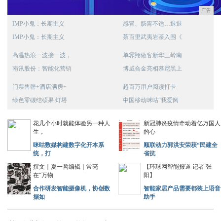
广告
IMP小鬼：长期主义
感冒、肠胃不适…退退
IMP小鬼：长期主义
茶百里武夷岩茶入围《
高温热浪一波接一波，
单霁翔做客新华三岭南
南讯股份：智能化营销
博威合金亮相慕尼黑上
门票售罄+酒店满房+
超百万用户阅读打卡
绿色零碳结硕果 灯塔
中国移动咪咕“我爱阅
花几个小时就能体验另一种人
新冠肺炎疫情牵动着亿万国人
生，
的心
咪咕数媒构建数字化开本系
顺联动力郭洪安荣获“民建全
统，打
省抗
撰文｜夏一哲编辑｜常亮
【环球网智能报道 记者 张
在“万物
阳】
合作研发智能摄像机，协创数
智能家居产品需要都装上语音
据如
助手