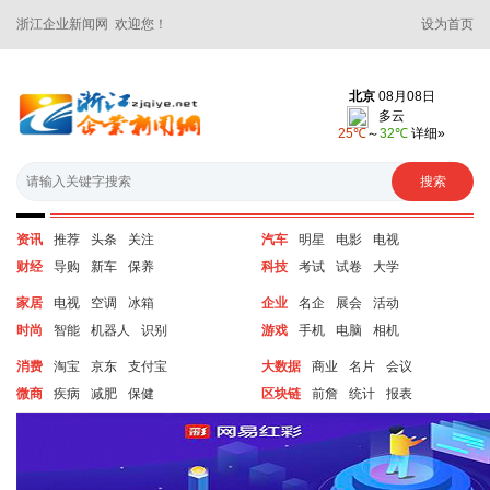
浙江企业新闻网 欢迎您！
设为首页
资讯
推荐
头条
关注
汽车
明星
电影
电视
财经
导购
新车
保养
科技
考试
试卷
大学
家居
电视
空调
冰箱
企业
名企
展会
活动
时尚
智能
机器人
识别
游戏
手机
电脑
相机
消费
淘宝
京东
支付宝
大数据
商业
名片
会议
微商
疾病
减肥
保健
区块链
前詹
统计
报表