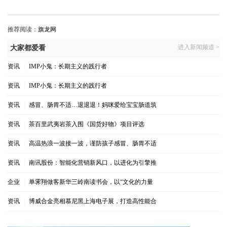
推荐阅读：
旗龙网
进入新闻频道 >
大家都爱看
资讯
|
IMP小鬼：长期主义的践行者
资讯
|
IMP小鬼：长期主义的践行者
资讯
|
感冒、肠胃不适…退退退！妈咪爱给宝宝肠道筑
资讯
|
茶百里武夷岩茶入围《国货好物》项目评选
资讯
|
高温热浪一波接一波，谨防孩子感冒、肠胃不适
资讯
|
南讯股份：智能化营销新风口，以进化为引擎推
企业
|
单霁翔做客新华三岭南读书会，以“文化的力量
资讯
|
博威合金亮相慕尼黑上海电子展，打造高性能合