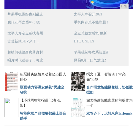
广告
苹果手机虽好也别乱选
太平人寿召开2021
联想Z6再次爆料：骁
手机内存总不能靠删！
太平人寿定点帮扶贵州
金立总裁发感慨 更新
吉普新款SUV来了，
HTC ONE E9
超模何穗健身房秀身材
苹果强制每次系统更新
唱片时代过去了，可这
网易8月一口气放出2
新冠肺炎疫情牵动着亿万国人
撰文｜夏一哲编辑｜常亮
的心
在“万物
顺联动力郭洪安荣获“民建全
合作研发智能摄像机，协创数
省抗
据如
【环球网智能报道 记者 张
完美搭建智能家居的前提作为
阳】
一个
智能家居产品需要都装上语音
双管齐下，玩转米家&Homek
助手