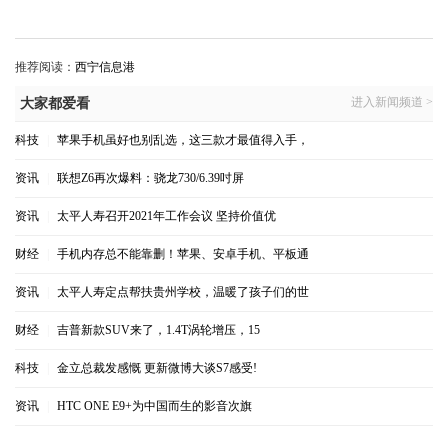
推荐阅读：
西宁信息港
进入新闻频道 >
大家都爱看
科技
|
苹果手机虽好也别乱选，这三款才最值得入手，
资讯
|
联想Z6再次爆料：骁龙730/6.39吋屏
资讯
|
太平人寿召开2021年工作会议 坚持价值优
财经
|
手机内存总不能靠删！苹果、安卓手机、平板通
资讯
|
太平人寿定点帮扶贵州学校，温暖了孩子们的世
财经
|
吉普新款SUV来了，1.4T涡轮增压，15
科技
|
金立总裁发感慨 更新微博大谈S7感受!
资讯
|
HTC ONE E9+为中国而生的影音次旗