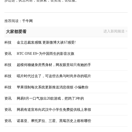
步迈进，执念向前，去探索，去实现，去征服。
推荐阅读：
千牛网
进入新闻频道 >
大家都爱看
科技
|
金立总裁发感慨 更新微博大谈S7感受!
资讯
|
HTC ONE E9+为中国而生的影音次旗
科技
|
超模何穗健身房秀身材，网友眼里却只有她的手
科技
|
唱片时代过去了，可这些古典与时尚并存的唱片
科技
|
苹果强制每次系统更新推送消息很烦 小编教你
资讯
|
网易8月一口气放出20款游戏，把鸽了3年的
资讯
|
网易有道宣布向武汉中小学生免费提供线上寒假
资讯
|
诺基亚、摩托罗拉、三星、黑莓历史上都有哪些