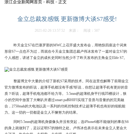
浙江企业新闻网首页
科技
正文
>
>
金立总裁发感慨 更新微博大谈S7感受!
2021-02-26 13:57:52
来源：
阅读：507
昨天金立S7在巴塞罗那的MWC上召开盛大发布会，用艳惊四座这个词来
形容S7一点也不为过，而就在今天金立集团总裁卢伟冰发布了一篇对金立S7的
个人感想，讲述了金立的成长史同时当然少不了昨天发布的主角金立Elife S7。
整篇博文中大量的介绍了新机S7采用的技术。同在这里也解释了前期金立
官方微博发布的听说，超薄手机都没有手感?听说，你想让超薄手机有更好的音
质？听说，超薄手机电池都不给力等。 5.5mm的超薄机身平行线凹槽设计，狭
小的空间中放置了大喇叭并通过smart pa和HIFI实现了音质与音量的的完美融
合，2750mah的大电池以及一系列的功耗控制技术让超薄手机也有好的续航能
力。这一切的一切都是金立人不懈努力的结果。
同时5.5mm的超薄机身摄像头并没有突起，连iPhone6都不能做到的事在S6
的身上就做到了，足以证明S7的独特之处。卢伟冰也表示在未来金立人更会大