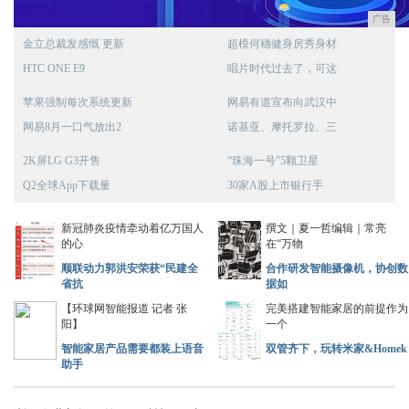
广告
金立总裁发感慨 更新
超模何穗健身房秀身材
HTC ONE E9
唱片时代过去了，可这
苹果强制每次系统更新
网易有道宣布向武汉中
网易8月一口气放出2
诺基亚、摩托罗拉、三
2K屏LG G3开售
“珠海一号”5颗卫星
Q2全球App下载量
30家A股上市银行手
新冠肺炎疫情牵动着亿万国人
撰文｜夏一哲编辑｜常亮
的心
在“万物
顺联动力郭洪安荣获“民建全
合作研发智能摄像机，协创数
省抗
据如
【环球网智能报道 记者 张
完美搭建智能家居的前提作为
阳】
一个
智能家居产品需要都装上语音
双管齐下，玩转米家&Homek
助手