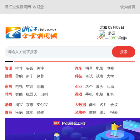
浙江企业新闻网 欢迎您！
设为首页
资讯
推荐
头条
关注
汽车
明星
电影
电视
财经
导购
新车
保养
科技
考试
试卷
大学
家居
电视
空调
冰箱
企业
名企
展会
活动
时尚
智能
机器人
识别
游戏
手机
电脑
相机
消费
淘宝
京东
支付宝
大数据
商业
名片
会议
微商
疾病
减肥
保健
区块链
前詹
统计
报表