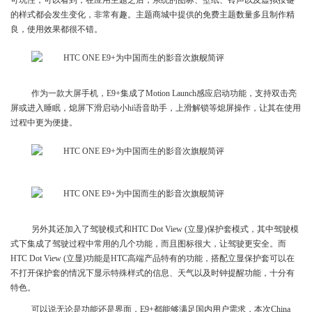
可玩性，可以看到，在应用主题之后，系统的图标、壁纸、铃声以及虚拟按键
的样式都会发生变化，非常有趣。主题商城中提供的免费主题数量多且制作精
良，使用效果都很不错。
作为一款大屏手机，E9+集成了Motion Launch感应启动功能，支持双击亮
屏或进入睡眠，熄屏下滑启动小hi语音助手，上滑解锁等熄屏操作，让其在使用
过程中更为便捷。
另外其还加入了驾驶模式和HTC Dot View (立显)保护套模式，其中驾驶模
式下集成了驾驶过程中常用的几个功能，而且图标很大，让驾驶更安全。而
HTC Dot View (立显)功能是HTC高端产品特有的功能，搭配立显保护套可以在
不打开保护套的情况下显示特殊样式的信息、天气以及时钟提醒功能，十分有
特色。
可以说无论是功能还是界面，E9+都能够满足国内用户需求，本次China