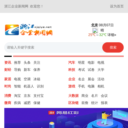
浙江企业新闻网 欢迎您！
设为首页
资讯
推荐
头条
关注
汽车
明星
电影
电视
财经
导购
新车
保养
科技
考试
试卷
大学
家居
电视
空调
冰箱
企业
名企
展会
活动
时尚
智能
机器人
识别
游戏
手机
电脑
相机
消费
淘宝
京东
支付宝
大数据
商业
名片
会议
微商
疾病
减肥
保健
区块链
前詹
统计
报表