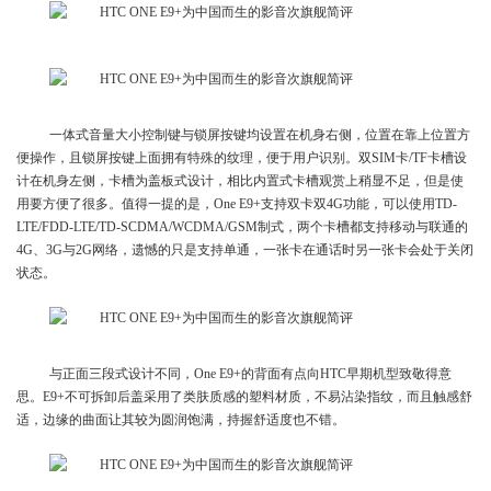
一体式音量大小控制键与锁屏按键均设置在机身右侧，位置在靠上位置方
便操作，且锁屏按键上面拥有特殊的纹理，便于用户识别。双SIM卡/TF卡槽设
计在机身左侧，卡槽为盖板式设计，相比内置式卡槽观赏上稍显不足，但是使
用要方便了很多。值得一提的是，One E9+支持双卡双4G功能，可以使用TD-
LTE/FDD-LTE/TD-SCDMA/WCDMA/GSM制式，两个卡槽都支持移动与联通的
4G、3G与2G网络，遗憾的只是支持单通，一张卡在通话时另一张卡会处于关闭
状态。
与正面三段式设计不同，One E9+的背面有点向HTC早期机型致敬得意
思。E9+不可拆卸后盖采用了类肤质感的塑料材质，不易沾染指纹，而且触感舒
适，边缘的曲面让其较为圆润饱满，持握舒适度也不错。