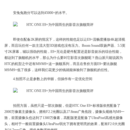
安兔兔跑分可以达到45000+的水平。
即使在配备2K屏的情况下，这样的性能也足以让E9+流畅度播放4K超清视
屏，而且玩任何一款主流大型3D游戏也没有压力。Boom Sound双扬声器、5.5英
寸2K屏幕，辅以强劲的性能，E9+无论是硬件配置还是影音娱乐的综合性能，
都达到了旗舰机的水平，那么为什么要叫它影音次旗舰呢？燕山派只能说因为
HTC的机型之中还有M9/M9+这一旗舰系列，而且在售价方面E9+要比旗舰
M9/M9+低了很多，这样我们花更少的钱就能体验到了旗舰机的任性。
4.拍照不止是参数上的华丽，但操作有一定优化空间
拍照方面，虽然只是一部次旗舰，但是HTC One E9+标准版依然配备了
2000万像素主摄像头，拥有F2.2光圈以及27.8mm广角焦段，摄像头规格与M9一
致，前置摄像头也达到了1300万像素，高配版更是配备了UltraPixel高感光摄像
头，相对于一般前置摄像头UltraPixe弱光下拥有更明亮的效果，配有F2.0大光圈