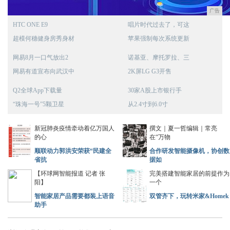
广告
HTC ONE E9
唱片时代过去了，可这
超模何穗健身房秀身材
苹果强制每次系统更新
网易8月一口气放出2
诺基亚、摩托罗拉、三
网易有道宣布向武汉中
2K屏LG G3开售
Q2全球App下载量
30家A股上市银行手
“珠海一号”5颗卫星
从2.4寸到6.0寸
新冠肺炎疫情牵动着亿万国人
撰文｜夏一哲编辑｜常亮
的心
在“万物
顺联动力郭洪安荣获“民建全
合作研发智能摄像机，协创数
省抗
据如
【环球网智能报道 记者 张
完美搭建智能家居的前提作为
阳】
一个
智能家居产品需要都装上语音
双管齐下，玩转米家&Homek
助手