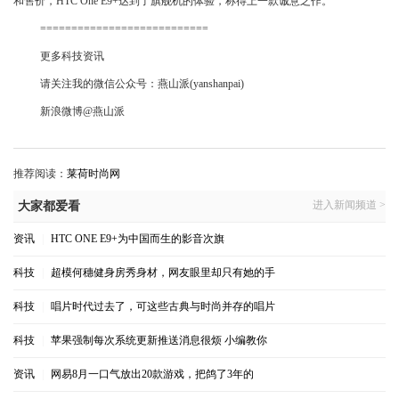
和售价，HTC One E9+达到了旗舰机的体验，称得上一款诚意之作。
===========================
更多科技资讯
请关注我的微信公众号：燕山派(yanshanpai)
新浪微博@燕山派
推荐阅读：
莱荷时尚网
进入新闻频道 >
大家都爱看
资讯
|
HTC ONE E9+为中国而生的影音次旗
科技
|
超模何穗健身房秀身材，网友眼里却只有她的手
科技
|
唱片时代过去了，可这些古典与时尚并存的唱片
科技
|
苹果强制每次系统更新推送消息很烦 小编教你
资讯
|
网易8月一口气放出20款游戏，把鸽了3年的