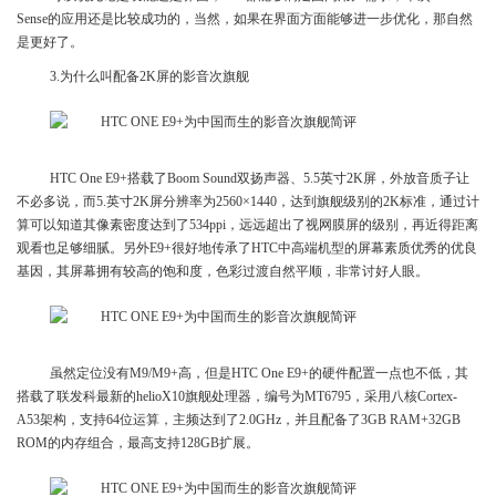
Sense的应用还是比较成功的，当然，如果在界面方面能够进一步优化，那自然
是更好了。
3.为什么叫配备2K屏的影音次旗舰
HTC One E9+搭载了Boom Sound双扬声器、5.5英寸2K屏，外放音质子让
不必多说，而5.英寸2K屏分辨率为2560×1440，达到旗舰级别的2K标准，通过计
算可以知道其像素密度达到了534ppi，远远超出了视网膜屏的级别，再近得距离
观看也足够细腻。另外E9+很好地传承了HTC中高端机型的屏幕素质优秀的优良
基因，其屏幕拥有较高的饱和度，色彩过渡自然平顺，非常讨好人眼。
虽然定位没有M9/M9+高，但是HTC One E9+的硬件配置一点也不低，其
搭载了联发科最新的helioX10旗舰处理器，编号为MT6795，采用八核Cortex-
A53架构，支持64位运算，主频达到了2.0GHz，并且配备了3GB RAM+32GB
ROM的内存组合，最高支持128GB扩展。