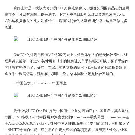
背部上方是一枚较为夸张的2000万像素摄像头，摄像头周围有凸起的金属
装饰圈，可以有效防止镜头划伤。下方为单色LED补光灯以及降噪麦克风孔。
话说这枚摄像头的实力足够任性，后面我们会为大家详细介绍，这里不做过多
阐述。
One E9+的外观虽没有M9+那般高大上，但整体给人的感受比较简约，让
经典得以延续。不过5.5英寸屏幕带来的机身让其单手持握还可以，要单手操作
的话就有些吃力了。好在，在采用塑料材质的情况下E9+后背的触感很是细腻，
拿在手中温润舒适，犹如婴儿肌肤一般，总体体验上还是比较不错的。
2.中国首发，China Sense中国而生
为什么说HTC One E9+是为中国而生？首先因为它在中国首发，其次系统
方面，E9+搭载了针对中国用户深度优化的China Sense系统界面。China Sense基
于Android5.0系统深度优化，针对中国大陆市场进行了专门的定制，同时加入了
一些HTC特有的功能，可供用户自定义设置的选项更多，显得更人性化，让国