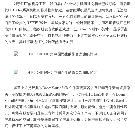
对于HTC的机身工艺，我们早在Android手机问世之初就已经领略，而后期
的HTC One系列机型则将其推向极致。在智能手机跟风追求超薄机身，无边框
设计的情况下，HTC并没有盲从，一直保持着自己的设计语言。One E9+的正面
沿用了经典的“双下巴”设计，虽然大家对这一设计褒贬不一，但不可否认它已经
成为HTC的标志，很多朋友喜欢的正式这一点。One E9+的5.5英寸2K显示屏占
据了前面板的大部分空间，颇具视觉冲击力，不过在超窄边框甚至无边框盛行
的今天，其对屏幕边框的控制仍然有待加强。
屏幕上方是经典的Boom Sound前置立体声扬声器以及1300万像素前置摄像
头（高配版为400万像素UltraPixel摄像头），下方是HTC Logo和另一个Boom
Sound扬声器。One E9+采用了虚拟按键设计，而且三枚导航键不仅可以隐藏，
其外观还可以根据系统主题的不同而随时改变，颇为灵动，也是一项创新性设
计。可能有朋友要问屏幕上方的传感器怎么没有了？有，不过HTC充分运用了
屏幕边框的空间，将传感器隐藏在了屏幕上边框，为扬声器和摄像头让出了空
间，保证了上下扬声器的对称美感。