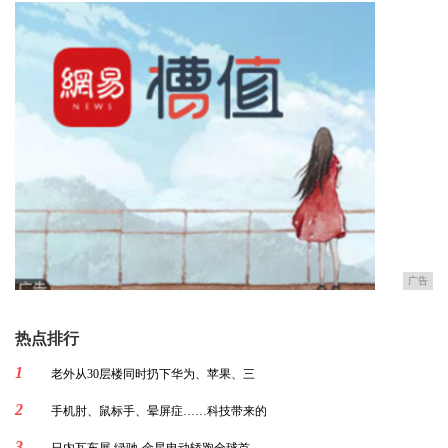
广告
热点排行
1
老外从30层楼同时扔下华为、苹果、三
2
手机肘、鼠标手、晕屏症……科技带来的
3