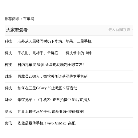
推荐阅读：
百车网
进入新闻频道 >
大家都爱看
科技
|
老外从30层楼同时扔下华为、苹果、三星手机
科技
|
手机肘、鼠标手、晕屏症……科技带来的10种
科技
|
日内瓦车展 绿驰-金星电动轿跑全球首发!
财经
|
再裁员2300人，微软关闭诺基亚萨罗手机研
科技
|
如何在三星Galaxy S9上截图？语音助
财经
|
华谊兄弟：《手机2》正常拍摄中 影片直指人
资讯
|
世界上最抗压的手机 诺基亚6还能砸核桃!
资讯
|
依然是最薄手机！vivo X5Max+高配