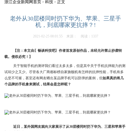
浙江企业新闻网首页
科技
正文
>
>
老外从30层楼同时扔下华为、苹果、三星手
机，到底哪家更抗摔？!
2021-02-25 08:01:55
来源：
阅读：1337
【注：本文由〖畅谈科技吧〗作者首发原创作品，未经允许禁止抄袭转
载。侵权必究！】
关于智能手机的测评我们看过太多太多，但是其中关于手机抗摔能力的测
试却少之又少。尽管各大厂商都标榜自家旗舰机有怎样的抗摔性能，手机有多
么坚不可摧，甚至还有网友晒出某品牌手机可以防弹的案例，但
如果真的将几
个品牌的手机拿来测试，结果会是怎样呢？
近日，某外国网友就向大家展示了从30层楼同时扔下华为、三星和苹果手