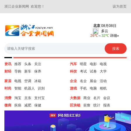
浙江企业新闻网 欢迎您！
设为首页
资讯
推荐
头条
关注
汽车
明星
电影
电视
财经
导购
新车
保养
科技
考试
试卷
大学
家居
电视
空调
冰箱
企业
名企
展会
活动
时尚
智能
机器人
识别
游戏
手机
电脑
相机
消费
淘宝
京东
支付宝
大数据
商业
名片
会议
微商
疾病
减肥
保健
区块链
前詹
统计
报表