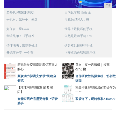
广告
老外从30层楼同时扔
日内瓦车展 绿驰-金
手机肘、鼠标手、晕屏
再裁员2300人，微
如何在三星Galax
世界上最抗压的手机
华谊兄弟：《手机2》
依然是最薄手机！vi
情怀满满，诺基亚长续
这是双11最畅销手机
开源库分享--一个有
《安卓绿色联盟应用体
新冠肺炎疫情牵动着亿万国人
撰文｜夏一哲编辑｜常亮
的心
在“万物
顺联动力郭洪安荣获“民建全
合作研发智能摄像机，协创数
省抗
据如
【环球网智能报道 记者 张
完美搭建智能家居的前提作为
阳】
一个
智能家居产品需要都装上语音
双管齐下，玩转米家&Homek
助手