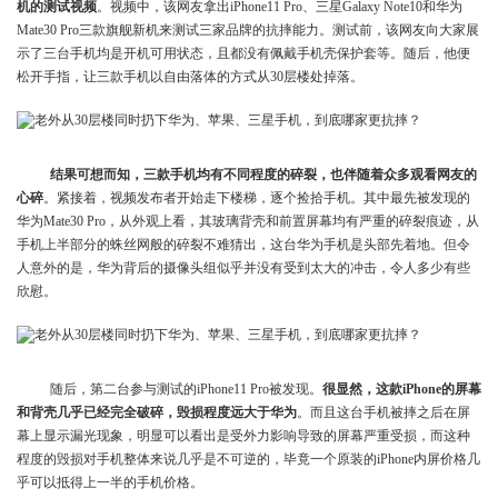
机的测试视频
。视频中，该网友拿出iPhone11 Pro、三星Galaxy Note10和华为
Mate30 Pro三款旗舰新机来测试三家品牌的抗摔能力。测试前，该网友向大家展
示了三台手机均是开机可用状态，且都没有佩戴手机壳保护套等。随后，他便
松开手指，让三款手机以自由落体的方式从30层楼处掉落。
结果可想而知，三款手机均有不同程度的碎裂，也伴随着众多观看网友的
心碎
。紧接着，视频发布者开始走下楼梯，逐个捡拾手机。其中最先被发现的
华为Mate30 Pro，从外观上看，其玻璃背壳和前置屏幕均有严重的碎裂痕迹，从
手机上半部分的蛛丝网般的碎裂不难猜出，这台华为手机是头部先着地。但令
人意外的是，华为背后的摄像头组似乎并没有受到太大的冲击，令人多少有些
欣慰。
随后，第二台参与测试的iPhone11 Pro被发现。
很显然，这款iPhone的屏幕
和背壳几乎已经完全破碎，毁损程度远大于华为
。而且这台手机被摔之后在屏
幕上显示漏光现象，明显可以看出是受外力影响导致的屏幕严重受损，而这种
程度的毁损对手机整体来说几乎是不可逆的，毕竟一个原装的iPhone内屏价格几
乎可以抵得上一半的手机价格。