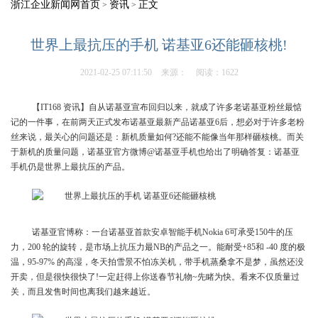
浙江企业新闻网首页
资讯
正文
>
>
世界上最抗压的手机 诺基亚6还能砸核桃!
2021-02-25 07:11:50
来源：
阅读：1622
【IT168 资讯】自从诺基亚宣布回归以来，就成了许多老诺基亚粉丝最惦
记的一件事，在前两天正式发布诺基亚最新产品诺基亚6后，想必对于许多老粉
丝来说，最关心的问题还是：新机质量如何?还能不能像当年那样砸核桃。而关
于新机的质量问题，诺基亚官方微博@诺基亚手机也给出了明确答复：诺基亚
手机仍是世界上最抗压的产品。
诺基亚官博称：一台诺基亚首款安卓智能手机Nokia 6可承受150牛的压
力，200 轮的旋转，是市场上抗压力最NB的产品之一。能耐受+85和 -40 度的极
温，95-97% 的高湿，冬天拍雪景不怕冻关机，带手机蒸桑拿不是梦，虽然还没
开卖，但是很快很快了!一定赶得上你送春节礼物~先睹为快。看来不仅质量过
关，而且发售时间也离我们越来越近。