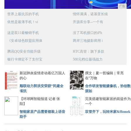
广告
世界上最抗压的手机
情怀满满，诺基亚长续
依然是最薄手机！vi
开源库分享--一个有
这是双11最畅销手机
没了耳机接口的iPh
《安卓绿色联盟应用体
两岸三地摄影师用 i
腾讯QQ安全功能升级
HTC高管：旗下多款
银行卡绑定不了支付宝
500元档位最强战力
新冠肺炎疫情牵动着亿万国人
撰文｜夏一哲编辑｜常亮
的心
在“万物
顺联动力郭洪安荣获“民建全
合作研发智能摄像机，协创数
省抗
据如
【环球网智能报道 记者 张
完美搭建智能家居的前提作为
阳】
一个
智能家居产品需要都装上语音
双管齐下，玩转米家&Homek
助手