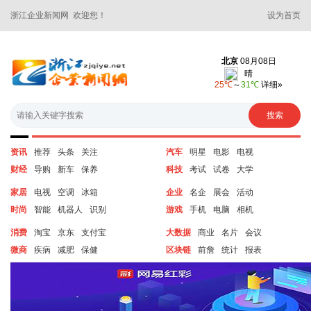
浙江企业新闻网 欢迎您！
设为首页
资讯
推荐
头条
关注
汽车
明星
电影
电视
财经
导购
新车
保养
科技
考试
试卷
大学
家居
电视
空调
冰箱
企业
名企
展会
活动
时尚
智能
机器人
识别
游戏
手机
电脑
相机
消费
淘宝
京东
支付宝
大数据
商业
名片
会议
微商
疾病
减肥
保健
区块链
前詹
统计
报表