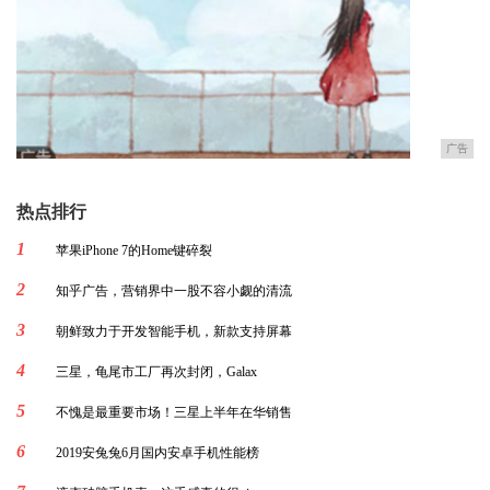
广告
热点排行
1
苹果iPhone 7的Home键碎裂
2
知乎广告，营销界中一股不容小觑的清流
3
朝鲜致力于开发智能手机，新款支持屏幕
4
三星，龟尾市工厂再次封闭，Galax
5
不愧是最重要市场！三星上半年在华销售
6
2019安兔兔6月国内安卓手机性能榜