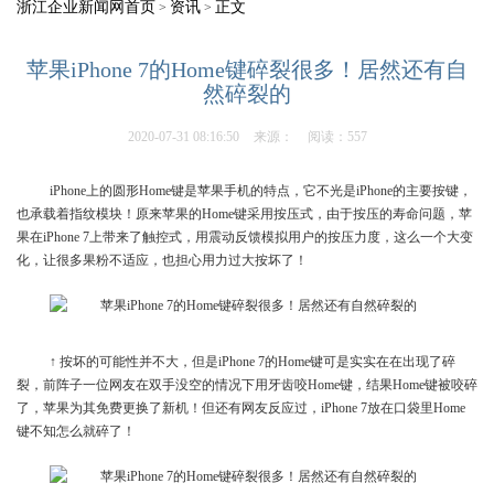
浙江企业新闻网首页
资讯
正文
>
>
苹果iPhone 7的Home键碎裂很多！居然还有自
然碎裂的
2020-07-31 08:16:50
来源：
阅读：557
iPhone上的圆形Home键是苹果手机的特点，它不光是iPhone的主要按键，
也承载着指纹模块！原来苹果的Home键采用按压式，由于按压的寿命问题，苹
果在iPhone 7上带来了触控式，用震动反馈模拟用户的按压力度，这么一个大变
化，让很多果粉不适应，也担心用力过大按坏了！
↑ 按坏的可能性并不大，但是iPhone 7的Home键可是实实在在出现了碎
裂，前阵子一位网友在双手没空的情况下用牙齿咬Home键，结果Home键被咬碎
了，苹果为其免费更换了新机！但还有网友反应过，iPhone 7放在口袋里Home
键不知怎么就碎了！