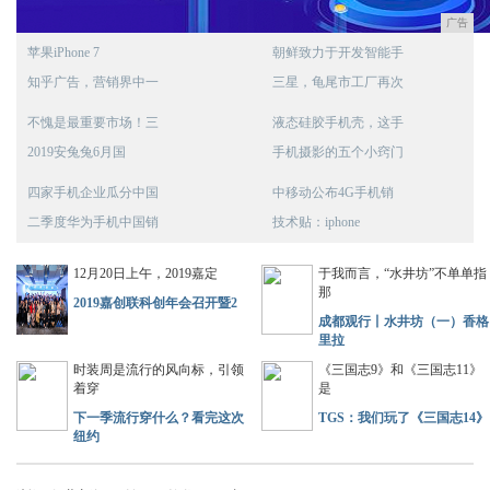
广告
苹果iPhone 7
朝鲜致力于开发智能手
知乎广告，营销界中一
三星，龟尾市工厂再次
不愧是最重要市场！三
液态硅胶手机壳，这手
2019安兔兔6月国
手机摄影的五个小窍门
四家手机企业瓜分中国
中移动公布4G手机销
二季度华为手机中国销
技术贴：iphone
12月20日上午，2019嘉定
于我而言，“水井坊”不单单指
那
2019嘉创联科创年会召开暨2
成都观行丨水井坊（一）香格
里拉
时装周是流行的风向标，引领
《三国志9》和《三国志11》
着穿
是
下一季流行穿什么？看完这次
TGS：我们玩了《三国志14》
纽约