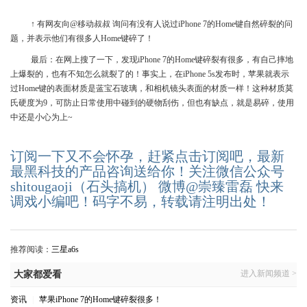
↑ 有网友向@移动叔叔 询问有没有人说过iPhone 7的Home键自然碎裂的问
题，并表示他们有很多人Home键碎了！
最后：在网上搜了一下，发现iPhone 7的Home键碎裂有很多，有自己摔地
上爆裂的，也有不知怎么就裂了的！事实上，在iPhone 5s发布时，苹果就表示
过Home键的表面材质是蓝宝石玻璃，和相机镜头表面的材质一样！这种材质莫
氏硬度为9，可防止日常使用中碰到的硬物刮伤，但也有缺点，就是易碎，使用
中还是小心为上~
订阅一下又不会怀孕，赶紧点击订阅吧，最新
最黑科技的产品咨询送给你！关注微信公众号
shitougaoji（石头搞机） 微博@崇臻雷磊 快来
调戏小编吧！码字不易，转载请注明出处！
推荐阅读：
三星a6s
进入新闻频道 >
大家都爱看
资讯
|
苹果iPhone 7的Home键碎裂很多！