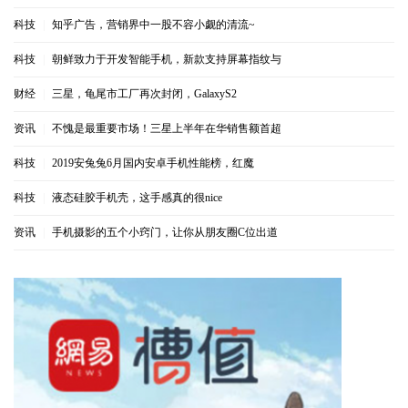
科技
|
知乎广告，营销界中一股不容小觑的清流~
科技
|
朝鲜致力于开发智能手机，新款支持屏幕指纹与
财经
|
三星，龟尾市工厂再次封闭，GalaxyS2
资讯
|
不愧是最重要市场！三星上半年在华销售额首超
科技
|
2019安兔兔6月国内安卓手机性能榜，红魔
科技
|
液态硅胶手机壳，这手感真的很nice
资讯
|
手机摄影的五个小窍门，让你从朋友圈C位出道