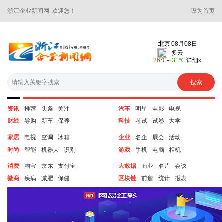
浙江企业新闻网 欢迎您！
设为首页
资讯
推荐
头条
关注
汽车
明星
电影
电视
财经
导购
新车
保养
科技
考试
试卷
大学
家居
电视
空调
冰箱
企业
名企
展会
活动
时尚
智能
机器人
识别
游戏
手机
电脑
相机
消费
淘宝
京东
支付宝
大数据
商业
名片
会议
微商
疾病
减肥
保健
区块链
前詹
统计
报表