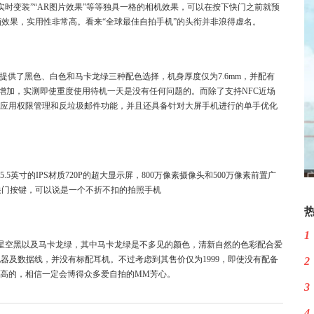
时变装”“AR图片效果”等等独具一格的相机效果，可以在按下快门之前就预
效果，实用性非常高。看来“全球最佳自拍手机”的头衔并非浪得虚名。
.2系统，提供了黑色、白色和马卡龙绿三种配色选择，机身厚度仅为7.6mm，并配有
大大增加，实测即使重度使用待机一天是没有任何问题的。而除了支持NFC近场
有应用权限管理和反垃圾邮件功能，并且还具备针对大屏手机进行的单手优化
和5.5英寸的IPS材质720P的超大显示屏，800万像素摄像头和500万像素前置广
快门按键，可以说是一个不折不扣的拍照手机
1
白、星空黑以及马卡龙绿，其中马卡龙绿是不多见的颜色，清新自然的色彩配合爱
电器及数据线，并没有标配耳机。不过考虑到其售价仅为1999，即使没有配备
2
超高的，相信一定会博得众多爱自拍的MM芳心。
3
4