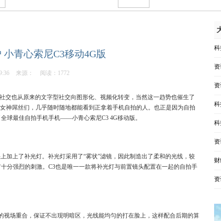
科
 小青心索尼C3移动4G版
资
9:36
来源：
阅读：1772
资
联社交也从原来的文字型社交向图形化、视频化转变，当然这一趋势也催生了
科
神女神屌丝们，几乎随时随地都能看到正拿着手机自拍的人。也正是因为自拍
球最佳自拍手机手机——小青心索尼C3 4G移动版。
科
资
摄像头上加上了补光灯。补光灯采用了“雾状”滤镜，因此制造出了柔和的光线，较
财
十分强烈的刺激。C3也是唯一一款将补光灯与前置镜头配置在一起的自拍手
资
的视场重合，保证不出现明暗区，光线能均匀的打在脸上，这样配合后期的算