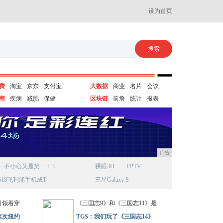
设为首页
费
淘宝
京东
支付宝
大数据
商业
名片
会议
商
疾病
减肥
保健
区块链
前詹
统计
报表
广告
一不小心又是第一：3
裸眼3D——PPTV
618飞利浦手机成T
三星Galaxy S
引领着穿
《三国志9》和《三国志11》是
这次纽约
TGS：我们玩了《三国志14》