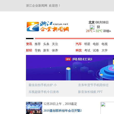
浙江企业新闻网 欢迎您！
资讯
推荐
头条
关注
汽车
明星
电影
电视
财经
导购
新车
保养
科技
考试
试卷
大学
最佳自拍手机出炉 小
京东年货节手机陪你过
乐视超级手机今日发布
影音加长续航 PPT
12月20日上午，2019嘉定
2019嘉创联科创年会召开暨2