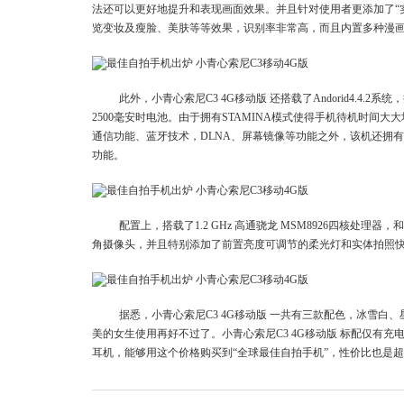
法还可以更好地提升和表现画面效果。并且针对使用者更添加了“实
览变妆及瘦脸、美肤等等效果，识别率非常高，而且内置多种漫画
此外，小青心索尼C3 4G移动版 还搭载了Andorid4.4
2500毫安时电池。由于拥有STAMINA模式使得手机待机时间
通信功能、蓝牙技术，DLNA、屏幕镜像等功能之外，该机还拥
功能。
配置上，搭载了1.2 GHz 高通骁龙 MSM8926四核处理器，
角摄像头，并且特别添加了前置亮度可调节的柔光灯和实体拍照
据悉，小青心索尼C3 4G移动版 一共有三款配色，冰雪
美的女生使用再好不过了。小青心索尼C3 4G移动版 标配仅有充
耳机，能够用这个价格购买到“全球最佳自拍手机”，性价比也是