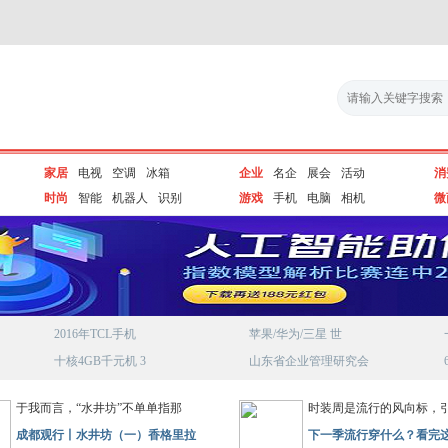
家居
电视
空调
冰箱
企业
名企
展会
活动
消
时尚
智能
机器人
识别
游戏
手机
电脑
相机
微
2016年TCL手机
苹果/华为/三星 世
十核4GB千元机 3
山东省企业管理研究会
于我而言，“水井坊”不单单指那
时装周是流行的风向标，
成都观行丨水井坊（一）香格里拉
下一季流行穿什么？看完