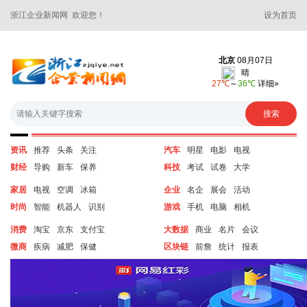
浙江企业新闻网 欢迎您！
设为首页
资讯
推荐
头条
关注
汽车
明星
电影
电视
财经
导购
新车
保养
科技
考试
试卷
大学
家居
电视
空调
冰箱
企业
名企
展会
活动
时尚
智能
机器人
识别
游戏
手机
电脑
相机
消费
淘宝
京东
支付宝
大数据
商业
名片
会议
微商
疾病
减肥
保健
区块链
前詹
统计
报表