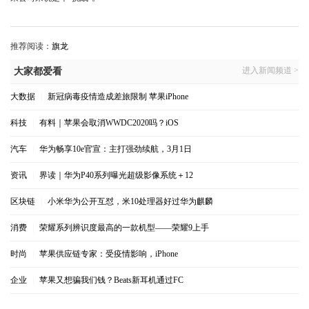
推荐阅读：
旗龙
进入新闻频道 >
大家都爱看
大数据
|
新冠病毒疫情造成差旅限制 苹果iPhone
科技
|
有料｜苹果会取消WWDC2020吗？iOS
汽车
|
华为畅享10e官宣：主打强劲续航，3月1日
资讯
|
界读｜华为P40系列曝光超级影像系统＋12
区块链
|
小米华为公开互怼，米10处理器好过华为麒麟
消费
|
荣耀系列辨识度最高的一款机型——荣耀9上手
时尚
|
苹果供应链专家：受疫情影响，iPhone
企业
|
苹果又想骗我们钱？Beats新耳机通过FC