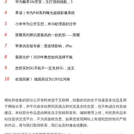
3
华为畅享10e官宣：主打强劲续航，3
4
界读｜华为P40系列曝光超级影像系统
5
小米华为公开互怼，米10处理器好过华
6
荣耀系列辨识度最高的一款机型——荣耀
7
苹果供应链专家：受疫情影响，iPho
8
最新出炉！2020年教您如何选择平板
9
您所买到5G手机不一定支持5G，这五
10
欢迎回家！ 德国高仪为1281位河南
网站所收集的部分公开资料来源于互联网，转载的目的在于传递更多信息及用
于网络分享，并不代表本站赞同其观点和对其真实性负责，也不构成任何其他
建议。本站部分作品是由网友自主投稿和发布、编辑整理上传，对此类作品本
站仅提供交流平台，不为其版权负责。如果您发现网站上有侵犯您的知识产权
的作品，请与我们取得联系，我们会及时修改或删除。