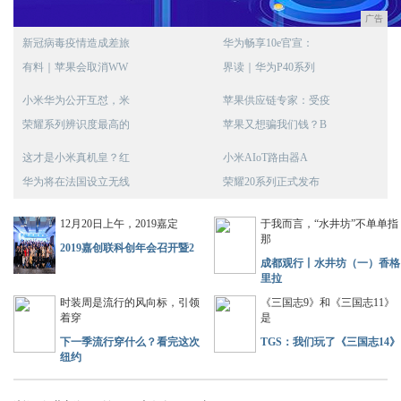
广告
新冠病毒疫情造成差旅
华为畅享10e官宣：
有料｜苹果会取消WW
界读｜华为P40系列
小米华为公开互怼，米
苹果供应链专家：受疫
荣耀系列辨识度最高的
苹果又想骗我们钱？B
这才是小米真机皇？红
小米AIoT路由器A
华为将在法国设立无线
荣耀20系列正式发布
12月20日上午，2019嘉定
于我而言，“水井坊”不单单指
那
2019嘉创联科创年会召开暨2
成都观行丨水井坊（一）香格
里拉
时装周是流行的风向标，引领
《三国志9》和《三国志11》
着穿
是
下一季流行穿什么？看完这次
TGS：我们玩了《三国志14》
纽约