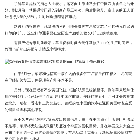
了解苹果流程的消息人士表示，这方面工作通常会在中国农历新年之后开
始。到2月份，苹果通常已进入到新产品工程验证的后期阶段。富士康的工人开
始进行少量的组装，并对制造流程进行审核。
路透社的报道称，现阶段的推迟可能会影响苹果敲定芯片和其他元件采购
订单的时间。这些订单通常要在全面生产启动的较长时间之前就确定。
有供应链专家此前表示，苹果仍有时间去确保新款iPhone的生产时间表，
然而当前的出差限制让情况变得很难。
由于2月份，苹果和包括富士康在内的很多代工厂都关闭了很久，尽管现
在已经陆续复工，但是现在产能任然不足。
另外，现在已经有不少美国飞往中国的航班已经被暂停。例如苹果经常使
用的美联航，也已暂停了许多飞往中国的航班。美联航要到4月24日才会恢复前
往北京、成都、香港和上海的航班。曾经前往中国的旅客在返回美国时也会受
到健康检查和其他限制。
前不久苹果已经向投资者发出预警信息，由于在中国部分门店关门和供应
不足等，苹果将无法达成截至3月底这个季度的营收目标。并在年度股东大会上
公布了更多关于新冠肺炎疫情的影响，苹果CEO库克表示：新冠病毒疫情对苹
果公司来说是个“挑战”。