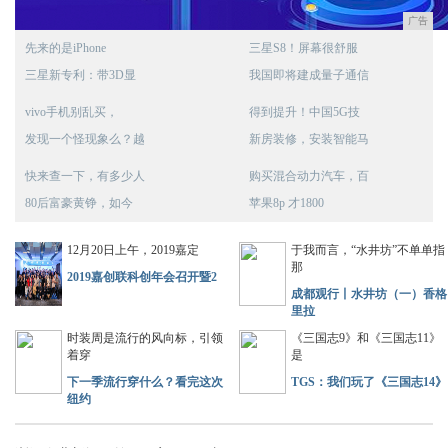
广告
先来的是iPhone
三星S8！屏幕很舒服
三星新专利：带3D显
我国即将建成量子通信
vivo手机别乱买，
得到提升！中国5G技
发现一个怪现象么？越
新房装修，安装智能马
快来查一下，有多少人
购买混合动力汽车，百
80后富豪黄铮，如今
苹果8p 才1800
12月20日上午，2019嘉定
于我而言，“水井坊”不单单指
那
2019嘉创联科创年会召开暨2
成都观行丨水井坊（一）香格
里拉
时装周是流行的风向标，引领
《三国志9》和《三国志11》
着穿
是
下一季流行穿什么？看完这次
TGS：我们玩了《三国志14》
纽约