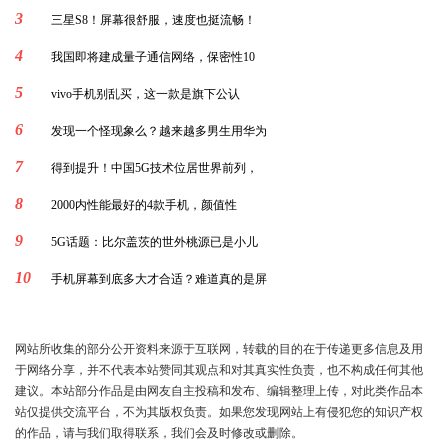
3
三星S8！屏幕很舒服，速度也挺流畅！
4
我国即将建成量子通信网络，保密性10
5
vivo手机别乱买，这一款是旗下公认
6
发现一个怪现象么？越来越多男生用华为
7
得到提升！中国5G技术位居世界前列，
8
2000内性能最好的4款手机，颜值性
9
5G话题：比尔盖茨的世外桃源已是小儿
10
手机屏幕到底多大才合适？难道真的是屏
网站所收集的部分公开资料来源于互联网，转载的目的在于传递更多信息及用
于网络分享，并不代表本站赞同其观点和对其真实性负责，也不构成任何其他
建议。本站部分作品是由网友自主投稿和发布、编辑整理上传，对此类作品本
站仅提供交流平台，不为其版权负责。如果您发现网站上有侵犯您的知识产权
的作品，请与我们取得联系，我们会及时修改或删除。