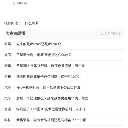
(7380656)
推荐阅读：
一什么苹果
进入新闻频道 >
大家都爱看
家居
|
先来的是iPhone9还是iPhone12
微商
|
三星新专利：带3D显示屏的Galaxy O
资讯
|
三星S8！屏幕很舒服，速度也挺流畅！当个备
科技
|
我国即将建成量子通信网络，保密性100%，
汽车
|
vivo手机别乱买，这一款是旗下公认口碑最
汽车
|
发现一个怪现象么？越来越多男生用华为，而女
资讯
|
得到提升！中国5G技术位居世界前列，未来传
科技
|
新房装修，安装智能马桶还是马桶盖？5个方面