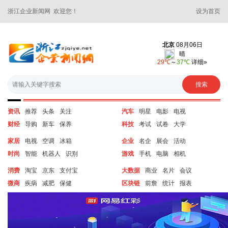
浙江企业新闻网 欢迎您！
设为首页
资讯
推荐
头条
关注
汽车
明星
电影
电视
财经
导购
新车
保养
科技
考试
试卷
大学
家居
电视
空调
冰箱
企业
名企
展会
活动
时尚
智能
机器人
识别
游戏
手机
电脑
相机
消费
淘宝
京东
支付宝
大数据
商业
名片
会议
微商
疾病
减肥
保健
区块链
前詹
统计
报表