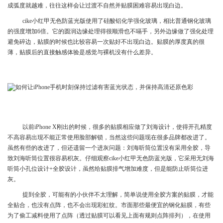
成弧度就越难，往往这样会让过渡不自然并贴膜困难容易出现白边。
cike小红甲无色防蓝光版使用了硅酸铝化学强化玻璃，相比普通钢化玻璃
的强度增加6倍。它的圆润边缘处理得很顺滑也不嗝手，另外边缘做了强化处理
避免碎边，贴膜的时候也比较容易一次贴好不出现白边。贴膜的厚度真的很
薄，贴膜后的直接触感体验是感觉与裸机没有什么差异。
以前iPhone X刚出的时候，很多的贴膜相应做了刘海设计，使得开孔精度
不高容易出现不能正常使用脸部解锁，当然这些问题现在很多品牌都改进了。
虽然有些的改进了，但还遗留一个进灰问题：刘海听筒位置没有采用全胶，导
致刘海听筒位置很容易积灰。仔细观察cike小红甲无色防蓝光版，它采用无刘海
听筒小孔位设计+全胶设计，虽然给贴膜排气增加难度，但是能防止听筒位进
灰。
提到全胶，可能有的小伙伴不太理解，简单说使用全胶方案的贴膜，才能
全贴合，也没有点阵，也不会出现彩虹纹。市面那些最便宜的钢化贴膜，有些
为了偷工减料使用了点阵（透过贴膜可以看见上面有规则点阵排列），在使用