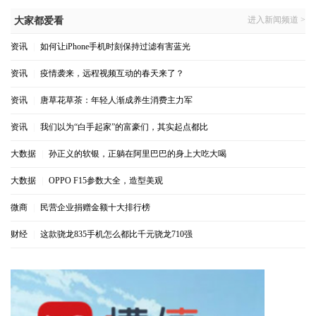
进入新闻频道 >
大家都爱看
资讯
|
如何让iPhone手机时刻保持过滤有害蓝光
资讯
|
疫情袭来，远程视频互动的春天来了？
资讯
|
唐草花草茶：年轻人渐成养生消费主力军
资讯
|
我们以为“白手起家”的富豪们，其实起点都比
大数据
|
孙正义的软银，正躺在阿里巴巴的身上大吃大喝
大数据
|
OPPO F15参数大全，造型美观
微商
|
民营企业捐赠金额十大排行榜
财经
|
这款骁龙835手机怎么都比千元骁龙710强