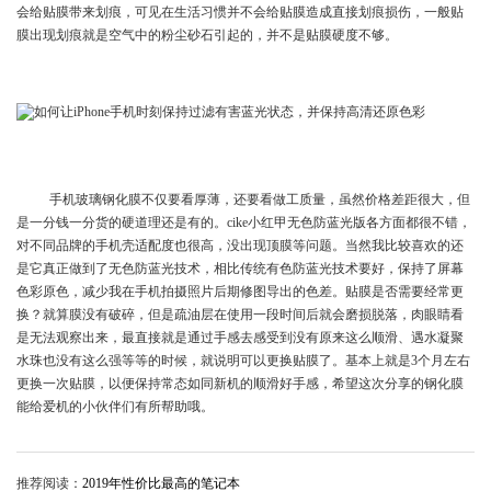
会给贴膜带来划痕，可见在生活习惯并不会给贴膜造成直接划痕损伤，一般贴
膜出现划痕就是空气中的粉尘砂石引起的，并不是贴膜硬度不够。
手机玻璃钢化膜不仅要看厚薄，还要看做工质量，虽然价格差距很大，但
是一分钱一分货的硬道理还是有的。cike小红甲无色防蓝光版各方面都很不错，
对不同品牌的手机壳适配度也很高，没出现顶膜等问题。当然我比较喜欢的还
是它真正做到了无色防蓝光技术，相比传统有色防蓝光技术要好，保持了屏幕
色彩原色，减少我在手机拍摄照片后期修图导出的色差。贴膜是否需要经常更
换？就算膜没有破碎，但是疏油层在使用一段时间后就会磨损脱落，肉眼睛看
是无法观察出来，最直接就是通过手感去感受到没有原来这么顺滑、遇水凝聚
水珠也没有这么强等等的时候，就说明可以更换贴膜了。基本上就是3个月左右
更换一次贴膜，以便保持常态如同新机的顺滑好手感，希望这次分享的钢化膜
能给爱机的小伙伴们有所帮助哦。
推荐阅读：
2019年性价比最高的笔记本