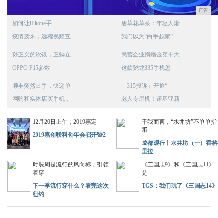
广告
如何让iPhone手
唐草花草茶：年轻人渐
疫情袭来，远程视频互
我们以为“白手起家”
孙正义的软银，正躺在
民营企业捐赠金额十大
OPPO F15参数
这款骁龙835手机怎
顺丰突然出手，快递单
「315投诉」开通“
网购和实体店买手机，
老人专用机！诺基亚新
12月20日上午，2019嘉定
于我而言，“水井坊”不单单指
那
2019嘉创联科创年会召开暨2
成都观行丨水井坊（一）香格
里拉
时装周是流行的风向标，引领
《三国志9》和《三国志11》
着穿
是
下一季流行穿什么？看完这次
TGS：我们玩了《三国志14》
纽约