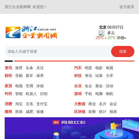
浙江企业新闻网 欢迎您！
设为首页
资讯
推荐
头条
关注
汽车
明星
电影
电视
财经
导购
新车
保养
科技
考试
试卷
大学
家居
电视
空调
冰箱
企业
名企
展会
活动
时尚
智能
机器人
识别
游戏
手机
电脑
相机
消费
淘宝
京东
支付宝
大数据
商业
名片
会议
微商
疾病
减肥
保健
区块链
前詹
统计
报表