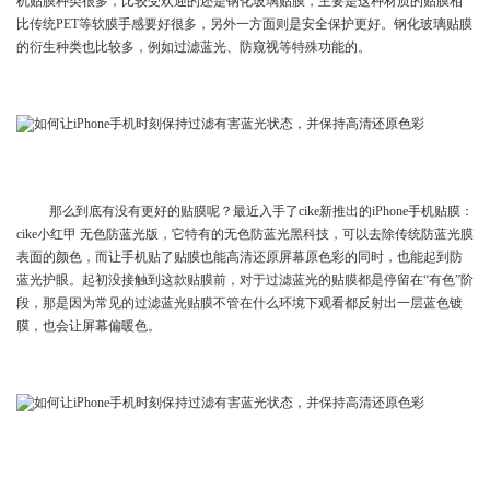
机贴膜种类很多，比较受欢迎的还是钢化玻璃贴膜，主要是这种材质的贴膜相
比传统PET等软膜手感要好很多，另外一方面则是安全保护更好。钢化玻璃贴膜
的衍生种类也比较多，例如过滤蓝光、防窥视等特殊功能的。
那么到底有没有更好的贴膜呢？最近入手了cike新推出的iPhone手机贴膜：
cike小红甲 无色防蓝光版，它特有的无色防蓝光黑科技，可以去除传统防蓝光膜
表面的颜色，而让手机贴了贴膜也能高清还原屏幕原色彩的同时，也能起到防
蓝光护眼。起初没接触到这款贴膜前，对于过滤蓝光的贴膜都是停留在“有色”阶
段，那是因为常见的过滤蓝光贴膜不管在什么环境下观看都反射出一层蓝色镀
膜，也会让屏幕偏暖色。