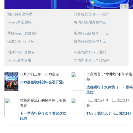
广告
如何拥有比特币
计算机的灵魂——操作
Boerse斯图加特
每周AI应用方案精选
手机App开发价格5
电商行业疫情考：一起
深度分析5G+AIo
鑫凯程科发布NFC无
“去听”APP开放有
AI市场大乱斗，哪只
Binder基本使用
华为和小米：产品结构
12月20日上午，2019嘉定
于我而言，“水井坊”不单单指
那
2019嘉创联科创年会召开暨2
成都观行丨水井坊（一）香格
里拉
时装周是流行的风向标，引领
《三国志9》和《三国志11》
着穿
是
下一季流行穿什么？看完这次
TGS：我们玩了《三国志14》
纽约