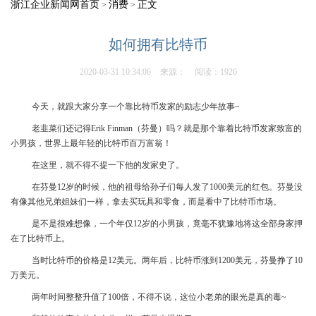
浙江企业新闻网首页
消费
正文
>
>
如何拥有比特币
2020-03-31 10:34:06
来源：
阅读：1926
今天，就跟大家分享一个靠比特币发家的励志少年故事~
老韭菜们还记得Erik Finman（芬曼）吗？就是那个靠着比特币发家致富的
小男孩，世界上最年轻的比特币百万富翁！
在这里，就不得不提一下他的发家史了。
在芬曼12岁的时候，他的祖母给孙子们每人发了1000美元的红包。芬曼没
有像其他兄弟姐妹们一样，拿去买玩具和零食，而是看中了比特币市场。
是不是很难想像，一个年仅12岁的小男孩，竟毫不犹豫地将这全部身家押
在了比特币上。
当时比特币的价格是12美元。两年后，比特币涨到1200美元，芬曼挣了10
万美元。
两年时间整整升值了100倍，不得不说，这位小老弟的眼光是真的毒~