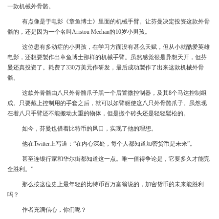
一款机械外骨骼。
有点像是于电影《章鱼博士》里面的机械手臂。让芬曼决定投资这款外骨
骼的，还是因为一个名叫Aristou Meehan的10岁小男孩。
这位患有多动症的小男孩，在学习方面没有甚么天赋，但从小就酷爱英雄
电影，还想要製作出章鱼博士那样的机械手臂。虽然感觉很是异想天开，但芬
曼还真投资了。耗费了330万美元作研发，最后成功製作了出来这款机械外骨
骼。
这款外骨骼由八只外骨骼爪子黑一个后置微控制器，及其8个马达控制组
成。只要戴上控制用的手套之后，就可以如臂驱使这八只外骨骼爪子。虽然现
在着八只手臂还不能搬动太重的物体，但是搬个砖头还是轻轻鬆松的。
如今，芬曼也借着比特币的风口，实现了他的理想。
他在Twitter上写道：“在内心深处，每个人都知道加密货币是未来”。
甚至连银行家和华尔街都知道这一点。唯一值得争论是，它要多久才能完
全胜利。”
那么按这位史上最年轻的比特币百万富翁说的，加密货币的未来能胜利
吗？
作者充满信心，你们呢？