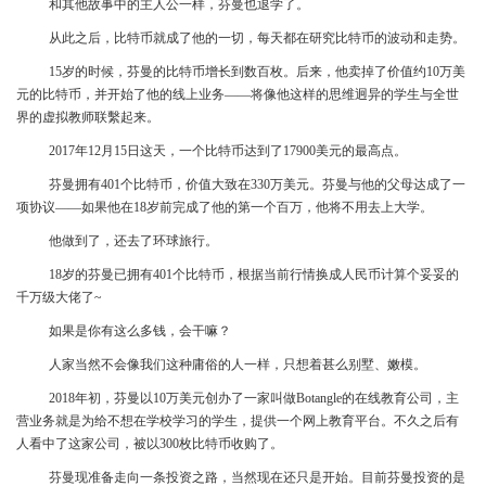
和其他故事中的主人公一样，芬曼也退学了。
从此之后，比特币就成了他的一切，每天都在研究比特币的波动和走势。
15岁的时候，芬曼的比特币增长到数百枚。后来，他卖掉了价值约10万美
元的比特币，并开始了他的线上业务——将像他这样的思维迥异的学生与全世
界的虚拟教师联繫起来。
2017年12月15日这天，一个比特币达到了17900美元的最高点。
芬曼拥有401个比特币，价值大致在330万美元。芬曼与他的父母达成了一
项协议——如果他在18岁前完成了他的第一个百万，他将不用去上大学。
他做到了，还去了环球旅行。
18岁的芬曼已拥有401个比特币，根据当前行情换成人民币计算个妥妥的
千万级大佬了~
如果是你有这么多钱，会干嘛？
人家当然不会像我们这种庸俗的人一样，只想着甚么别墅、嫩模。
2018年初，芬曼以10万美元创办了一家叫做Botangle的在线教育公司，主
营业务就是为给不想在学校学习的学生，提供一个网上教育平台。不久之后有
人看中了这家公司，被以300枚比特币收购了。
芬曼现准备走向一条投资之路，当然现在还只是开始。目前芬曼投资的是