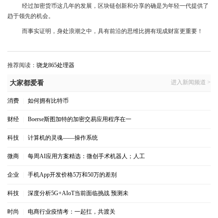
经过加密货币这几年的发展，区块链创新和分享的确是为年轻一代提供了
趋于领先的机会。
而事实证明，身处浪潮之中，具有前沿的思维比拥有现成财富更重要！
推荐阅读：
骁龙865处理器
进入新闻频道 >
大家都爱看
消费
|
如何拥有比特币
财经
|
Boerse斯图加特的加密交易应用程序在一
科技
|
计算机的灵魂——操作系统
微商
|
每周AI应用方案精选：微创手术机器人；人工
企业
|
手机App开发价格5万和50万的差别
科技
|
深度分析5G+AIoT当前面临挑战 预测未
时尚
|
电商行业疫情考：一起扛，共渡关