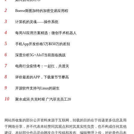
2
Boerse斯图加特的加密交易应用程
3
计算机的灵魂——操作系统
4
每周AI应用方案精选：微创手术机器人
5
手机App开发价格5万和50万的差别
6
深度分析5G+AIoT当前面临挑战
7
电商行业疫情考：一起扛，共渡关
8
评价最差的APP，下载量节节攀高
9
开源软件支持与Linux的诞生
10
聚水成涓 共克时艰 广汽菲克员工20
网站所收集的部分公开资料来源于互联网，转载的目的在于传递更多信息及用
于网络分享，并不代表本站赞同其观点和对其真实性负责，也不构成任何其他
建议。本站部分作品是由网友自主投稿和发布、编辑整理上传，对此类作品本