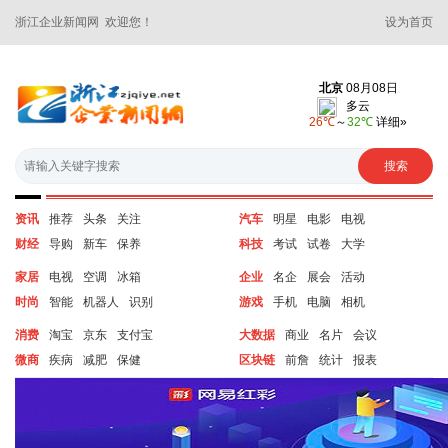
浙江企业新闻网 欢迎您！
设为首页
资讯
推荐
头条
关注
汽车
明星
电影
电视
财经
导购
新车
保养
科技
考试
试卷
大学
家居
电视
空调
冰箱
企业
名企
展会
活动
时尚
智能
机器人
识别
游戏
手机
电脑
相机
消费
淘宝
京东
支付宝
大数据
商业
名片
会议
微商
疾病
减肥
保健
区块链
前詹
统计
报表