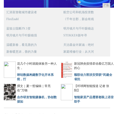
广告
汇添富致敬城市建设者
航空公司和机场投资数
FlexEnabl
《千年古郡，新会有戏
蓝狙士阻断JN.1变
明月镜片与千叶眼镜达
明月镜片与千叶眼镜强
STOKKE®新年寻
温暖新春，看见善的力
天治基金许家涵：绝对
新春暖意浓，善的力量
家庭维修行业：从大河
花几个小时就能体验另一种人
新冠肺炎疫情牵动着亿万国人
生，
的心
咪咕数媒构建数字化开本系
顺联动力郭洪安荣获“民建全
统，打
省抗
撰文｜夏一哲编辑｜常亮
【环球网智能报道 记者 张
在“万物
阳】
合作研发智能摄像机，协创数
智能家居产品需要都装上语音
据如
助手