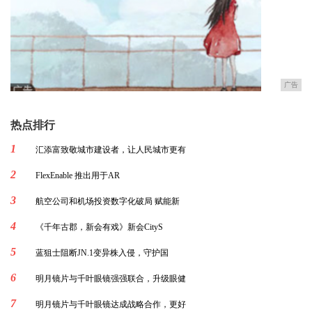
广告
热点排行
1
汇添富致敬城市建设者，让人民城市更有
2
FlexEnable 推出用于AR
3
航空公司和机场投资数字化破局 赋能新
4
《千年古郡，新会有戏》新会CityS
5
蓝狙士阻断JN.1变异株入侵，守护国
6
明月镜片与千叶眼镜强强联合，升级眼健
7
明月镜片与千叶眼镜达成战略合作，更好