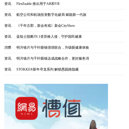
资讯
|
FlexEnable 推出用于AR和VR
资讯
|
航空公司和机场投资数字化破局 赋能新一代旅
资讯
|
《千年古郡，新会有戏》新会CityShow
资讯
|
蓝狙士阻断JN.1变异株入侵，守护国民健康
消费
|
明月镜片与千叶眼镜强强联合，升级眼健康体验
资讯
|
明月镜片与千叶眼镜达成战略合作，更好服务消
资讯
|
STOKKE®新年寻龙系列 解锁愚园路隐藏