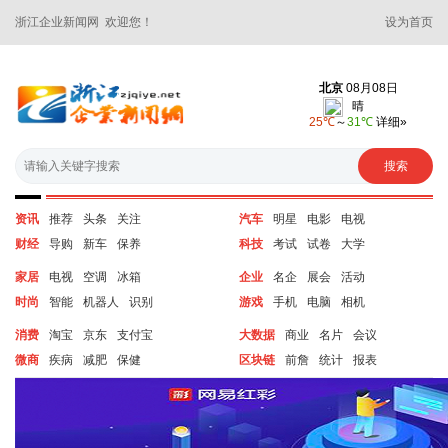
浙江企业新闻网 欢迎您！
设为首页
资讯
推荐
头条
关注
汽车
明星
电影
电视
财经
导购
新车
保养
科技
考试
试卷
大学
家居
电视
空调
冰箱
企业
名企
展会
活动
时尚
智能
机器人
识别
游戏
手机
电脑
相机
消费
淘宝
京东
支付宝
大数据
商业
名片
会议
微商
疾病
减肥
保健
区块链
前詹
统计
报表