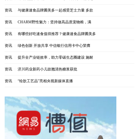
资讯
|
与健康速食品牌圃美多一起感受芝士力量 多款
资讯
|
CHARM野性魅力：坚持做高品质宠物粮，满
资讯
|
有哪些好吃速食值得推荐？健康速食品牌圃美多
资讯
|
绿色创新 开放共享 中信银行信用卡中心荣膺
资讯
|
提升全产业链效率，助力零碳生态圈建设 施耐
资讯
|
济川药业新药小儿豉翘清热糖浆获批
资讯
|
“绘歆工艺品”亮相央视新媒体直播