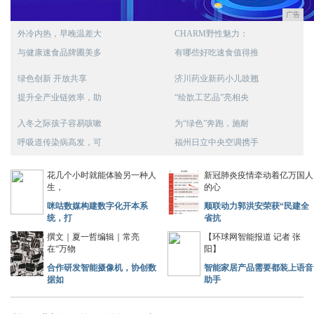
广告
外冷内热，早晚温差大
CHARM野性魅力：
与健康速食品牌圃美多
有哪些好吃速食值得推
绿色创新 开放共享
济川药业新药小儿豉翘
提升全产业链效率，助
“绘歆工艺品”亮相央
入冬之际孩子容易咳嗽
为“绿色”奔跑，施耐
呼吸道传染病高发，可
福州日立中央空调携手
花几个小时就能体验另一种人
新冠肺炎疫情牵动着亿万国人
生，
的心
咪咕数媒构建数字化开本系
顺联动力郭洪安荣获“民建全
统，打
省抗
撰文｜夏一哲编辑｜常亮
【环球网智能报道 记者 张
在“万物
阳】
合作研发智能摄像机，协创数
智能家居产品需要都装上语音
据如
助手