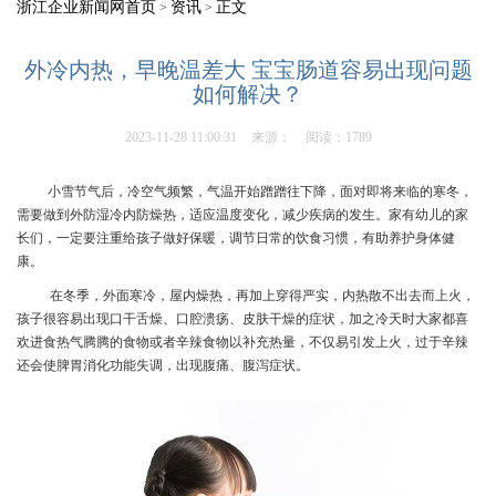
浙江企业新闻网首页
资讯
正文
>
>
外冷内热，早晚温差大 宝宝肠道容易出现问题
如何解决？
2023-11-28 11:00:31
来源：
阅读：1789
小雪节气后，冷空气频繁，气温开始蹭蹭往下降，面对即将来临的寒冬，
需要做到外防湿冷内防燥热，适应温度变化，减少疾病的发生。家有幼儿的家
长们，一定要注重给孩子做好保暖，调节日常的饮食习惯，有助养护身体健
康。
在冬季，外面寒冷，屋内燥热，再加上穿得严实，内热散不出去而上火，
孩子很容易出现口干舌燥、口腔溃疡、皮肤干燥的症状，加之冷天时大家都喜
欢进食热气腾腾的食物或者辛辣食物以补充热量，不仅
易引发上火，过于辛辣
还会使脾胃消化功能失调，出现腹痛、腹泻症状。