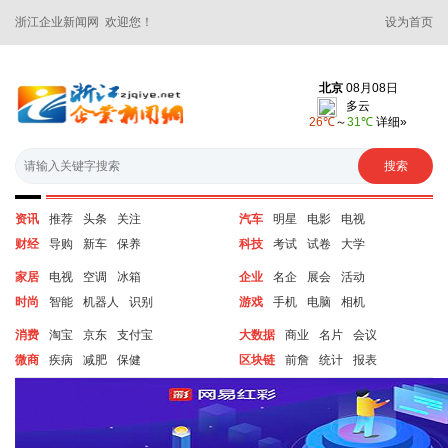
浙江企业新闻网 欢迎您！
设为首页
资讯
推荐
头条
关注
汽车
明星
电影
电视
财经
导购
新车
保养
科技
考试
试卷
大学
家居
电视
空调
冰箱
企业
名企
展会
活动
时尚
智能
机器人
识别
游戏
手机
电脑
相机
消费
淘宝
京东
支付宝
大数据
商业
名片
会议
微商
疾病
减肥
保健
区块链
前詹
统计
报表