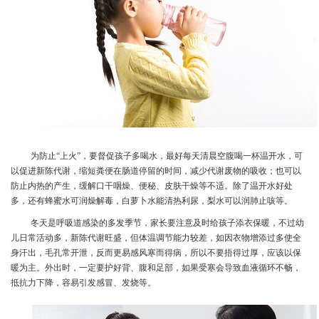
为防止
“上火”，要督促孩子多喝水，最好每天清晨空腹喝一杯温开水，可
以促进
新陈代谢，缩短粪便在肠道停留的时间，减少
代谢废物
的吸收
；也可以
防止内热的产生，
缓解口干咽燥、便秘、皮肤干燥等不适。
除了温开水好处
多，还有
蜂蜜水可润燥解毒，白萝卜水能清热利尿，梨水可以润肺止咳
等。
冬天是呼吸道感染的多发季节，家长要注意及时给孩子添衣保暖，不过幼
儿日常活动多，新陈代谢旺盛，但体温调节能力较差，如因衣物增添过多使全
身汗出，毛孔常开泄，反而更易感风寒而得病，所以不要捂得过厚，应该以保
暖为主。外出时，一定要护好背、腹和足部，如果受寒会导致血液循环不畅，
抵抗力下降，容易引发感冒、发烧等。