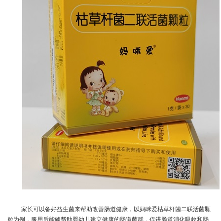
家长可以备好益生菌来帮助改善肠道健康，以妈咪爱枯草杆菌二联活菌颗
粒为例，服用后能够帮助婴幼儿建立健康的肠道菌群，促进肠道消化吸收和肠