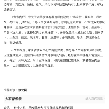
道蠕动，对腹泻、便秘、胀气、消化不良等肠道疾病可以起到调节作用，帮助
缓解症状。
《黄帝内经》中关于四季饮食有着这样的记载：
“春吃甘，夏吃辛，秋吃
酸，冬吃苦，少吃咸。” 冬天的饮食要合理，原则是减咸增苦，不宜过多食用咸
味食物，适当多吃苦味食物具有清热和燥的功效，比如莴笋，苦菊，生菜等；
肉食不宜大量，荤素搭配的比例最好是
1
:
5，多搭配些清火滋润的食物，如白萝
卜、大白菜、菠菜、黑木耳、甘蔗、豆腐等
；多喝热粥、热汤，多吃黑色食
物，有益健康。
天气寒冷后，家长往往只关心室内的温度，而忽略了室内的通风和湿度。
应注意勤通风，使屋内污浊的空气可以得到转换，
最好在早中晚各开窗通风三
次，每次
15分钟为宜
。对于室内保湿，可以用湿拖把拖地板，或者在室内放一
盆水，让水慢慢蒸发，以保持空气湿润。
推荐阅读：
旗龙网
进入新闻频道 >
大家都爱看
资讯
|
外冷内热，早晚温差大 宝宝肠道容易出现问题