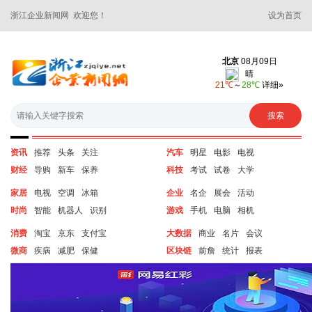
浙江企业新闻网 欢迎您！
设为首页
资讯
推荐
头条
关注
汽车
明星
电影
电视
财经
导购
新车
保养
科技
考试
试卷
大学
家居
电视
空调
冰箱
企业
名企
展会
活动
时尚
智能
机器人
识别
游戏
手机
电脑
相机
消费
淘宝
京东
支付宝
大数据
商业
名片
会议
微商
疾病
减肥
保健
区块链
前詹
统计
报表