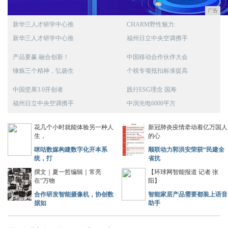
广告
新华三人才研学中心推
CHARM野性魅力:
新华三人才研学中心推
福州日立中央空调携手
产品要赢 融合创新！
中国移动合作伙伴大会
锤炼三个精神，弘扬生
个税专项抵扣标准提高
中国坚果3.0开创者
践行ESG理念 国寿
福州日立中央空调携手
中润光电6000平方
花几个小时就能体验另一种人
新冠肺炎疫情牵动着亿万国人
生，
的心
咪咕数媒构建数字化开本系
顺联动力郭洪安荣获“民建全
统，打
省抗
撰文｜夏一哲编辑｜常亮
【环球网智能报道 记者 张
在“万物
阳】
合作研发智能摄像机，协创数
智能家居产品需要都装上语音
据如
助手