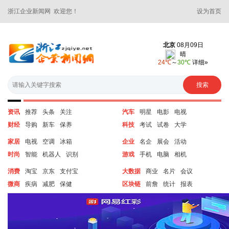
浙江企业新闻网 欢迎您！
设为首页
资讯
推荐
头条
关注
汽车
明星
电影
电视
财经
导购
新车
保养
科技
考试
试卷
大学
家居
电视
空调
冰箱
企业
名企
展会
活动
时尚
智能
机器人
识别
游戏
手机
电脑
相机
消费
淘宝
京东
支付宝
大数据
商业
名片
会议
微商
疾病
减肥
保健
区块链
前詹
统计
报表