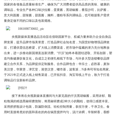
国家的各项食品质量标准生产，确保为广大消费者提供高品质的美味、健康的
调味品，专业生产各种口味沙拉酱，蛋黄酱，黑胡椒酱，番茄沙司，比萨酱，
意大利面酱，甜辣酱，甜面酱，腌料，撒粉等系列调味品，也可根据客户需求
量身定做不同的口味以及包装规格。
央视新媒体直播选品活动旨在借助国家平台、权威力量来助力企业自身品
牌发展，提升品牌市场美誉度，打造品牌社会知名度，为国货好物增强品牌效
应，打通供需信息桥梁，扩大线上消费渠道，把市场中蕴藏的潜力充分地释放
出来，进一步推动新国潮直连新消费。“仟沃”始终本着团结进取、开拓创新，塑
造均衡健康饮食文化，自成立之初便扎根线下市场，与许多大型连锁餐饮品牌
建立合作关系，为品牌提供定制服务。合作品牌包含：华乐士，必胜基，麦加
美汉堡，华莱堡，津艺堂，港堡汉堡，嘟市基，波客派，N多寿司等知名商家。
于2021年正式进入线上销售渠道，已开拓抖音、淘宝等线上平台，致力于打造
调味品行业新标杆品牌。
接下来将在央视新媒体直播间与大家见面的仟沃黑胡椒酱，采用浓郁、颗
粒饱满的精选黑椒研磨熬制，将黑椒研磨成2种大小的颗粒，使得口感更丰富。
采用挤挤瓶设计包装，防漏防倒流、轻松控制用量，拿捏方便，干净卫生。食
用时直接将煮好的面和喜欢的肉在锅里搅拌均匀，汤汁浓稠，辛辣鲜香，香醇