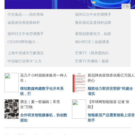
广告
仟沃食品——你的美味
福州日立中央空调携手
桌面迷你系统新标杆
雅辰酒店及度假村品牌
福州日立中央空调携手
展现创新硬实力，如新
CHARM野性魅力：
倒计时5天丨如新携美
上海中优城市万豪酒店
芒果TV《我亲爱的白
中信银行信用卡“人力
芒果TV开播啦！最新
花几个小时就能体验另一种人
新冠肺炎疫情牵动着亿万国人
生，
的心
咪咕数媒构建数字化开本系
顺联动力郭洪安荣获“民建全
统，打
省抗
撰文｜夏一哲编辑｜常亮
【环球网智能报道 记者 张
在“万物
阳】
合作研发智能摄像机，协创数
智能家居产品需要都装上语音
据如
助手