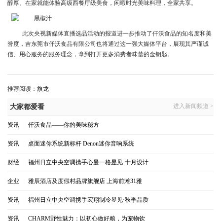
醇厚。在家就能体验高级西餐厅级美食，闲暇时光美味料理，全家共享。
此次央视新媒体直播选品活动的报道进一步推动了仟沃食品的知名度和美
誉度，吉东莞市仟沃食品有限公司也将通过这一强大媒体平台，展现其严谨诚
信、用心服务的服务理念，拿到打开更多消费者味蕾的金钥匙。
推荐阅读：
旗龙
进入新闻频道 >
大家都爱看
资讯
|
仟沃食品——你的美味秘方
资讯
|
桌面迷你系统新标杆 Denon迷你音响系统
财经
|
福州日立中央空调携手心曼一格昱见·十月设计
企业
|
雅辰酒店及度假村品牌旗舰店 上海前滩31雅
资讯
|
福州日立中央空调携手宏翔制冷昱见·秋季品质
资讯
|
CHARM野性魅力：以初心做好粮，为宠物饮