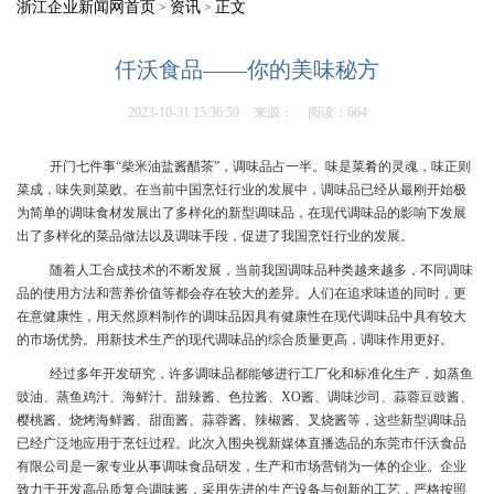
浙江企业新闻网首页
资讯
正文
>
>
仟沃食品——你的美味秘方
2023-10-31 15:36:59
来源：
阅读：664
开门七件事“柴米油盐酱醋茶”，调味品占一半。味是菜肴的灵魂，味正则
菜成，味失则菜败。在当前中国烹饪行业的发展中，调味品已经从最刚开始极
为简单的调味食材发展出了多样化的新型调味品，在现代调味品的影响下发展
出了多样化的菜品做法以及调味手段，促进了我国烹饪行业的发展。
随着人工合成技术的不断发展，当前我国调味品种类越来越多，不同调味
品的使用方法和营养价值等都会存在较大的差异。人们在追求味道的同时，更
在意健康性，用天然原料制作的调味品因具有健康性在现代调味品中具有较大
的市场优势。用新技术生产的现代调味品的综合质量更高，调味作用更好。
经过多年开发研究，许多调味品都能够进行工厂化和标准化生产，如蒸鱼
豉油、蒸鱼鸡汁、海鲜汁、甜辣酱、色拉酱、XO酱、调味沙司、蒜蓉豆豉酱、
樱桃酱、烧烤海鲜酱、甜面酱、蒜蓉酱、辣椒酱、叉烧酱等，这些新型调味品
已经广泛地应用于烹饪过程。此次入围央视新媒体直播选品的东莞市仟沃食品
有限公司是一家专业从事调味食品研发，生产和市场营销为一体的企业。企业
致力于开发高品质复合调味酱，采用先进的生产设备与创新的工艺，严格按照