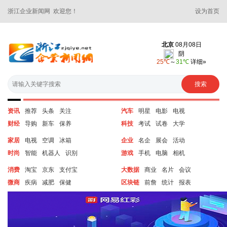
浙江企业新闻网 欢迎您！
设为首页
资讯
推荐
头条
关注
汽车
明星
电影
电视
财经
导购
新车
保养
科技
考试
试卷
大学
家居
电视
空调
冰箱
企业
名企
展会
活动
时尚
智能
机器人
识别
游戏
手机
电脑
相机
消费
淘宝
京东
支付宝
大数据
商业
名片
会议
微商
疾病
减肥
保健
区块链
前詹
统计
报表