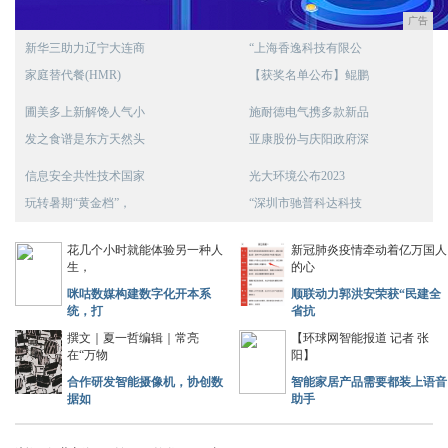
广告
新华三助力辽宁大连商
“上海香逸科技有限公
家庭替代餐(HMR)
【获奖名单公布】鲲鹏
圃美多上新解馋人气小
施耐德电气携多款新品
发之食谱是东方天然头
亚康股份与庆阳政府深
信息安全共性技术国家
光大环境公布2023
玩转暑期“黄金档”，
“深圳市驰普科达科技
花几个小时就能体验另一种人
新冠肺炎疫情牵动着亿万国人
生，
的心
咪咕数媒构建数字化开本系
顺联动力郭洪安荣获“民建全
统，打
省抗
撰文｜夏一哲编辑｜常亮
【环球网智能报道 记者 张
在“万物
阳】
合作研发智能摄像机，协创数
智能家居产品需要都装上语音
据如
助手