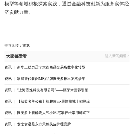
模型等领域积极探索实践，通过金融科技创新为服务实体经
济贡献力量。
推荐阅读：
旗龙
进入新闻频道 >
大家都爱看
资讯
|
新华三助力辽宁大连商品交易所数字化转型
资讯
|
家庭替代餐(HMR)品牌圃美多推出罗杰炒年
资讯
|
“上海香逸科技有限公司”——胚芽米营养引领
资讯
|
【获奖名单公布】鲲鹏凌云▪展翅榕城丨鲲鹏应
资讯
|
圃美多上新解馋人气小吃 宅家轻松享用韩式正
资讯
|
发之食谱是东方天然头皮护理品牌