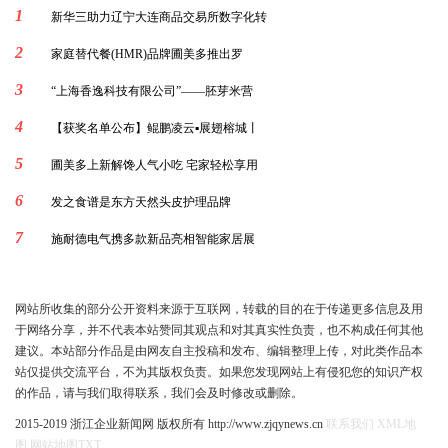
1
新华三助力辽宁大连商品交易所数字化转
2
家庭替代餐(HMR)品牌圃美多推出罗
3
“上海香逸科技有限公司”——胚芽米营
4
【获奖名单公布】鲲鹏凌云▪展翅榕城丨
5
圃美多上新解馋人气小吃 宅家轻松享用
6
发之食谱是东方天然头皮护理品牌
7
施耐德电气携多款新品亮相智能家居展
网站所收集的部分公开资料来源于互联网，转载的目的在于传递更多信息及用
于网络分享，并不代表本站赞同其观点和对其真实性负责，也不构成任何其他
建议。本站部分作品是由网友自主投稿和发布、编辑整理上传，对此类作品本
站仅提供交流平台，不为其版权负责。如果您发现网站上有侵犯您的知识产权
的作品，请与我们取得联系，我们会及时修改或删除。
2015-2019 浙江企业新闻网 版权所有 http://www.zjqynews.cn
联系我们
XML地
图
网站地图
TXT