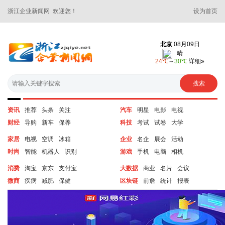
浙江企业新闻网 欢迎您！
设为首页
资讯
推荐
头条
关注
汽车
明星
电影
电视
财经
导购
新车
保养
科技
考试
试卷
大学
家居
电视
空调
冰箱
企业
名企
展会
活动
时尚
智能
机器人
识别
游戏
手机
电脑
相机
消费
淘宝
京东
支付宝
大数据
商业
名片
会议
微商
疾病
减肥
保健
区块链
前詹
统计
报表