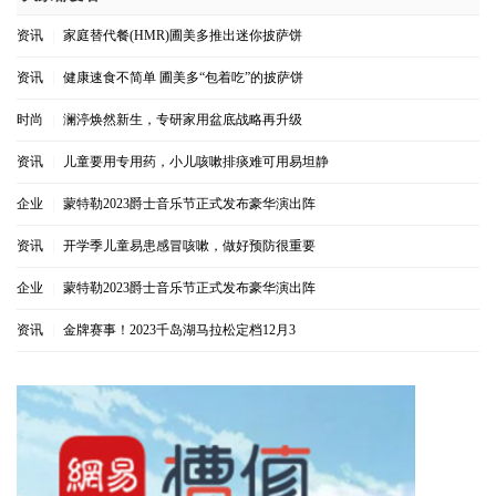
资讯
|
家庭替代餐(HMR)圃美多推出迷你披萨饼
资讯
|
健康速食不简单 圃美多“包着吃”的披萨饼
时尚
|
澜渟焕然新生，专研家用盆底战略再升级
资讯
|
儿童要用专用药，小儿咳嗽排痰难可用易坦静
企业
|
蒙特勒2023爵士音乐节正式发布豪华演出阵
资讯
|
开学季儿童易患感冒咳嗽，做好预防很重要
企业
|
蒙特勒2023爵士音乐节正式发布豪华演出阵
资讯
|
金牌赛事！2023千岛湖马拉松定档12月3