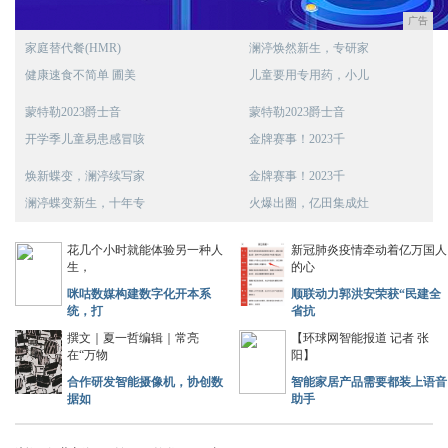
广告
家庭替代餐(HMR)
澜渟焕然新生，专研家
健康速食不简单 圃美
儿童要用专用药，小儿
蒙特勒2023爵士音
蒙特勒2023爵士音
开学季儿童易患感冒咳
金牌赛事！2023千
焕新蝶变，澜渟续写家
金牌赛事！2023千
澜渟蝶变新生，十年专
火爆出圈，亿田集成灶
花几个小时就能体验另一种人
新冠肺炎疫情牵动着亿万国人
生，
的心
咪咕数媒构建数字化开本系
顺联动力郭洪安荣获“民建全
统，打
省抗
撰文｜夏一哲编辑｜常亮
【环球网智能报道 记者 张
在“万物
阳】
合作研发智能摄像机，协创数
智能家居产品需要都装上语音
据如
助手