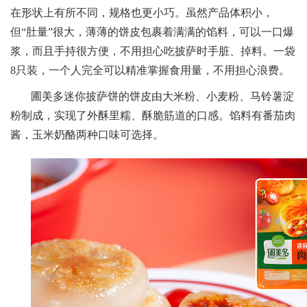
在形状上有所不同，规格也更小巧。虽然产品体积小，
但“肚量”很大，薄薄的饼皮包裹着满满的馅料，可以一口爆
浆，而且手持很方便，不用担心吃披萨时手脏、掉料。一袋
8只装，一个人完全可以精准掌握食用量，不用担心浪费。
圃美多迷你披萨饼的饼皮由大米粉、小麦粉、马铃薯淀
粉制成，实现了外酥里糯、酥脆筋道的口感。馅料有番茄肉
酱，玉米奶酪两种口味可选择。