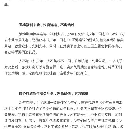
战。
重磅福利来袭，惊喜连连，不容错过
活动期间惊喜连连，福利多多，少年们凭借
《少年三国志
2》游戏ID
可
以享受专属优惠，还能获得
《少年三国志
2》
手游赠送的
游戏礼包兑换码
和精美
周边，数量众多，先到先得。同时，在外卖平台上订购三国主题套餐同样有机
会获得手游周边礼品。
人不热血枉少年，人不英雄不三国，群雄崛起，乱世争霸
，一场高手
对决之后，游戏好友可以齐聚吉祥，吃一碗热气腾腾的全家福馄饨，纯手工制
作的鲜嫩口感，定能征服你的味蕾，温暖少年们的身心。
匠心打造新年联名礼盒，超高价值，实力宠粉
新年在即，为了感谢一路陪伴的少年们，吉祥馄饨与《少年三国志2》
联手为少年们精心打造了超高价值的新年礼盒。礼盒内不仅有全家福馄饨、蛋
黄烧麦、猪肉小馄饨充满浓浓年味的美食，还有赵云和小乔亚克力立牌、定制
红包和口罩、明信片、游戏礼包等多重惊喜，少年们可以关注吉祥馄饨和《少
年三国志2》微信公众号，及时了解众多线上活动，也可以加入粉丝福利群，多