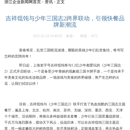
浙江企业新闻网首页
资讯
正文
>
>
吉祥馄饨与少年三国志2跨界联动，引领快餐品
牌新潮流
2021-02-24 10:40:05
来源：
阅读：1072
新春将至，
乱世三国暗流汹涌
，
耀眼的英雄少年们乱世集结，将书写
怎样的宏阔传奇！
即日起，
上海老字号吉祥馄饨将与
1.2亿少年都爱玩的《少年三国志
2》正式开启联动，一个是备受少年青睐的现象级三国卡牌手游，一个是传承千
年美食文化的知名连锁品牌，一场游戏与美食的跨界碰撞，将产生怎样的火
花，让我们拭目以待！
目前，吉祥馄饨与《少年三国志2》联手打造了热血炫酷的三国志主题
餐厅，遍及上海、北京、杭州、南京、苏州、无锡、深圳、重庆、西安、天津
十个城市。活动期间，将推出多种超值联名套餐，少年们在三国里鏖战群雄，
千兵万马激烈厮杀，搅动天下风云，征战归来，可以在吉祥馄饨三国主题店
里，吃一碗皮嫩馅大的鲜肉馄饨，饮尽美味鲜汤，定能满血复活，再次热血开