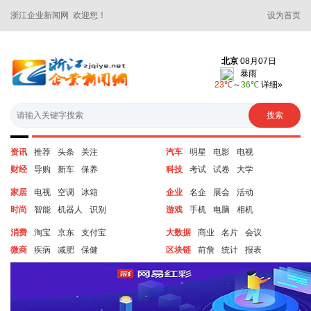
浙江企业新闻网 欢迎您！
设为首页
资讯
推荐
头条
关注
汽车
明星
电影
电视
财经
导购
新车
保养
科技
考试
试卷
大学
家居
电视
空调
冰箱
企业
名企
展会
活动
时尚
智能
机器人
识别
游戏
手机
电脑
相机
消费
淘宝
京东
支付宝
大数据
商业
名片
会议
微商
疾病
减肥
保健
区块链
前詹
统计
报表