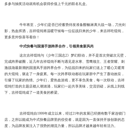
多参与抽奖活动就有机会获得价值上千元的联名礼盒。
牛年将至，少年们是否已经蓄势待发准备酣畅淋漓大战一场，刀光剑
影，热血挥洒，吉祥馄饨将温暖守候每一位征战归来的少年，来吉祥吃馄饨，
更多意外惊喜等着你！
中式快餐与国漫手游跨界合作，引领美食新风尚
这次吉祥馄饨与《少年三国志2》梦幻联动，并不是首次突破次元壁，
完成跨界破圈，近几年吉祥馄饨不断与遇见逆水寒、雪鹰领主、王者荣耀、刺
激战场最新潮的国漫风手游跨界合作，为征战归来的玩家们送上了暖心又暖胃
的大馄饨，驱走了一身疲累。每一次跨界联动都在玩家群中产生了轰动效应，
引爆了玩家的热情。少年们，爱热血游戏，更不辜负美食，每一次联动，吉祥
馄饨打造的主题店都人潮汹涌，玩家们一起共享美味，交流切磋，从线上到线
下，吉祥馄饨成了一道美食的桥梁。
吉祥馄饨自
1999年成立以来，经过21年的发展已经拥有数千家连锁门
店，之所以能成为中式快餐品牌里的佼佼者，就是因为一直保持
开放创新的态
度，为品牌发展注入了强势的潮流力量，所以品牌才越来越年轻有活力。