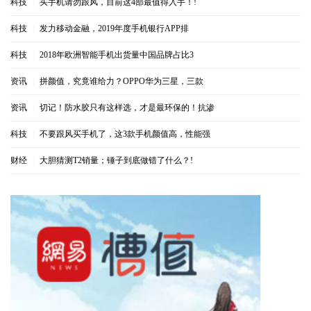
科技
|
买手机请勿跟风，目前这4部最值得入手！!
科技
|
发力移动金融，2019年度手机银行APP排
科技
|
2018年欧洲智能手机出货量中国品牌占比3
资讯
|
拼颜值，究竟谁给力？OPPO华为三星，三款
资讯
|
切记！防水胶只有这样选，才是最环保的！抗渗
科技
|
不要跟风买手机了，这3款手机颜值高，性能强
财经
|
大胆猜测T2销量；锤子到底做错了什么？!