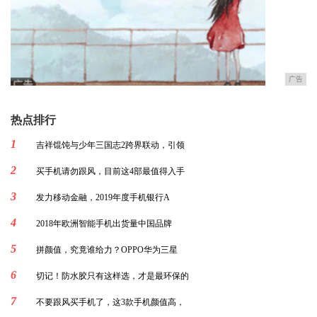
广告
热点排行
1
吉祥馄饨与少年三国志2跨界联动，引领
2
买手机请勿跟风，目前这4部最值得入手
3
发力移动金融，2019年度手机银行A
4
2018年欧洲智能手机出货量中国品牌
5
拼颜值，究竟谁给力？OPPO华为三星
6
切记！防水胶只有这样选，才是最环保的
7
不要跟风买手机了，这3款手机颜值高，