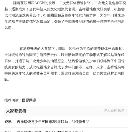
随着互联网和
ACGN的发展，二次元群体极速扩张，二次元文化也异军突
起，逐渐成为了当代年轻人的文化潮流代名词。
吉祥馄饨也大胆突破，积极尝
试与潮流游戏跨界合作，打破圈层触及更多年轻的消费群体，为少年们带来热
血游戏与美味馄饨的双倍满足，引领了中式快餐品牌与酷炫手游跨界合作的新
风尚。
在消费升级的大背景下，
90后、00后作为主流的消费群体开始崛起，
吉祥馄饨通过与国民手游跨界合作，以最酷炫新潮的互动形式了解和贴近年轻
群体，打通了与二次元少年的沟通壁垒，让热爱游戏的少年们领略到了中国传
统美食的魅力，从此吃馄饨来吉祥成了少年们的不二选择。未来，吉祥馄饨将
持续关注年轻人的消费审美和需求，通过打造潮流美食，助力民族品牌走向国
际。
推荐阅读：
固原网讯
进入新闻频道 >
大家都爱看
资讯
|
吉祥馄饨与少年三国志2跨界联动，引领快餐品