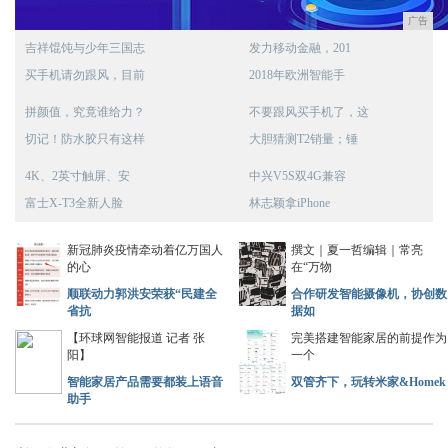
广告
吉祥馄饨与少年三国志
发力移动金融，201
买手机请勿跟风，目前
2018年欧洲智能手
拼颜值，究竟谁给力？
不要跟风买手机了，这
切记！防水胶只有这样
大胆猜测T2销量；锤
4K、2英寸触屏、安
中兴V5S双4G兼容
富士X-T3全新人脸
林志颖拿iPhone
新冠肺炎疫情牵动着亿万国人
撰文｜夏一哲编辑｜常亮
的心
在“万物
顺联动力郭洪安荣获“民建全
合作研发智能摄像机，协创数
省抗
据如
【环球网智能报道 记者 张
完美搭建智能家居的前提作为
阳】
一个
智能家居产品需要都装上语音
双管齐下，玩转米家&Homek
助手