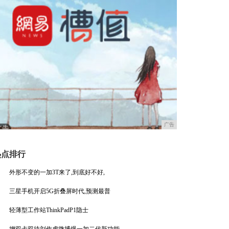
广告
热点排行
外形不变的一加3T来了,到底好不好,
三星手机开启5G折叠屏时代,预测最普
轻薄型工作站ThinkPadP1隐士