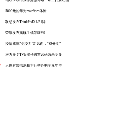
增双卡双待刘作虎微博爆一加二代新功能
5000元的华为mate9pro体验
联想发布ThinkPadX1/P1隐
荣耀发布旗舰手机荣耀V9
疫情成就“免疫力”新风向，“成分党”
潜力股？TVB肥仔减重20磅效果明显
0
人保财险携深联车行举办购车嘉年华