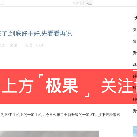
资
来了,到底好不好,先看看再说
资
3:21
来源：
阅读：1804
资
财
科
科
科
资
 PPT 手机上的一加手机，今日公布了全新升级的一加 3T。接下去极果君