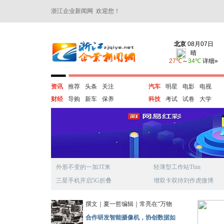
浙江企业新闻网 欢迎您！
资讯
推荐
头条
关注
汽车
明星
电影
电视
财经
导购
新车
保养
科技
考试
试卷
大学
外形不变的一加3T来
轻薄型工作站Thin
三星手机开启5G折叠
增双卡双待刘作虎微博
撰文｜夏一哲编辑｜常亮在“万物
合作研发智能摄像机，协创数据如