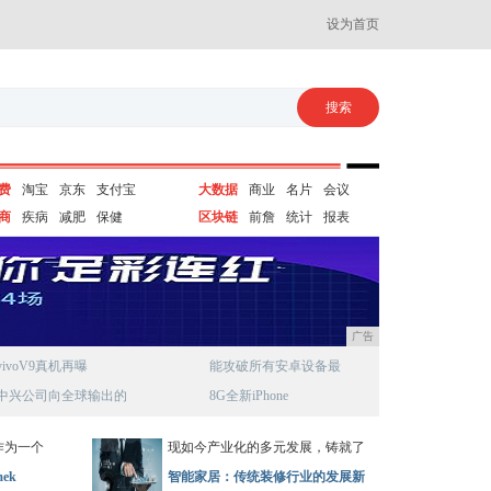
设为首页
费
淘宝
京东
支付宝
大数据
商业
名片
会议
商
疾病
减肥
保健
区块链
前詹
统计
报表
广告
vivoV9真机再曝
能攻破所有安卓设备最
中兴公司向全球输出的
8G全新iPhone
作为一个
现如今产业化的多元发展，铸就了
ek
智能家居：传统装修行业的发展新