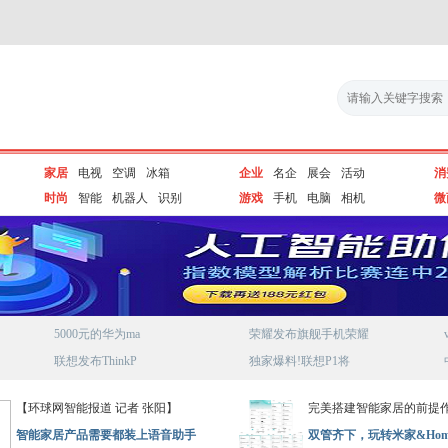
家居
电视
空调
冰箱
企业
名企
展会
活动
消
时尚
智能
机器人
识别
游戏
手机
电脑
相机
微
5000元的华为ma
荣耀发布旗舰手机荣耀
联想发布ThinkP
独家爆料!联想P1将
【环球网智能报道 记者 张阳】
完美搭建智能家居的前提
智能家居产品需要都装上语音助手
双管齐下，玩转米家&Hom