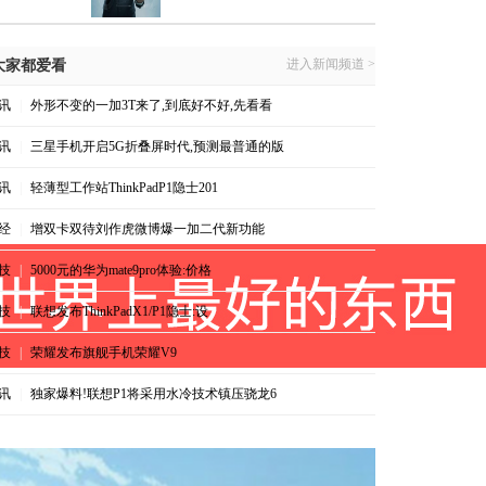
进入新闻频道 >
大家都爱看
讯
|
外形不变的一加3T来了,到底好不好,先看看
讯
|
三星手机开启5G折叠屏时代,预测最普通的版
讯
|
轻薄型工作站ThinkPadP1隐士201
经
|
增双卡双待刘作虎微博爆一加二代新功能
技
|
5000元的华为mate9pro体验:价格
技
|
联想发布ThinkPadX1/P1隐士:设
技
|
荣耀发布旗舰手机荣耀V9
讯
|
独家爆料!联想P1将采用水冷技术镇压骁龙6