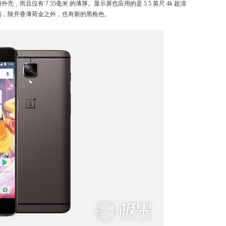
壳，而且仅有 7.35毫米 的薄厚。显示屏也应用的是 5.5 英尺 4k 超清
色层面，除开香薄荷金之外，也有新的黑枪色。