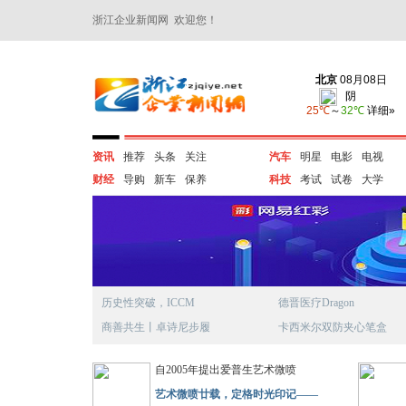
浙江企业新闻网 欢迎您！
资讯
推荐
头条
关注
汽车
明星
电影
电视
财经
导购
新车
保养
科技
考试
试卷
大学
历史性突破，ICCM
德晋医疗Dragon
商善共生丨卓诗尼步履
卡西米尔双防夹心笔盒
自2005年提出爱普生艺术微喷
艺术微喷廿载，定格时光印记——