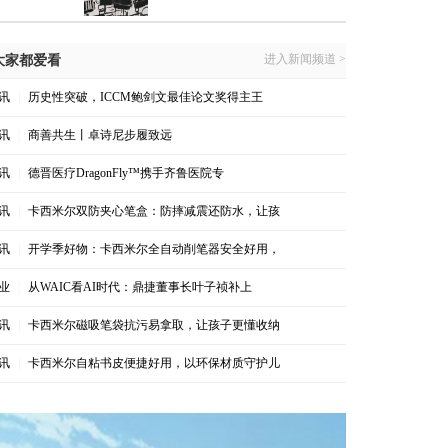
进入新闻频道 >
大家都爱看
讯
|
历史性突破，ICCM鲍剑文最佳论文奖得主王
讯
|
商善共生丨卓诗尼步履致远
讯
|
德晋医疗DragonFly™携手齐鲁医院专
讯
|
卡西米尔双防夹心笔盒：防摔减震还防水，让孩
讯
|
开学季好物：卡西米尔全自动削笔器安全好用，
业
|
从WAIC看AI时代：鼎捷董事长叶子祯补上
讯
|
卡西米尔磁吸笔袋抗污易拿取，让孩子更懂收纳
讯
|
卡西米尔自粘书皮便捷好用，以环保材质守护儿