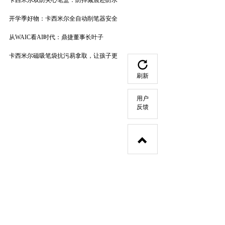
卡西米尔双防夹心笔盒：防摔减震还防水
开学季好物：卡西米尔全自动削笔器安全
从WAIC看AI时代：鼎捷董事长叶子
卡西米尔磁吸笔袋抗污易拿取，让孩子更
刷新
用户
反馈