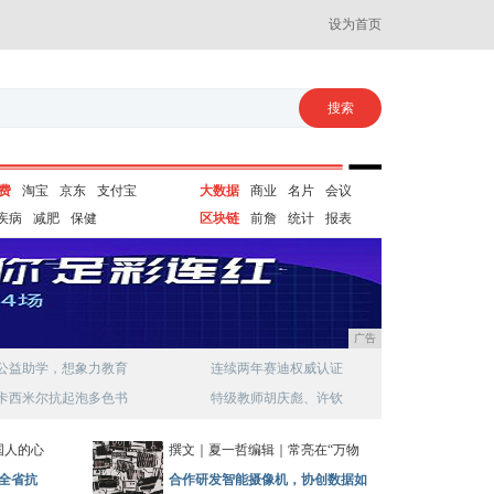
设为首页
费
淘宝
京东
支付宝
大数据
商业
名片
会议
疾病
减肥
保健
区块链
前詹
统计
报表
广告
公益助学，想象力教育
连续两年赛迪权威认证
卡西米尔抗起泡多色书
特级教师胡庆彪、许钦
国人的心
撰文｜夏一哲编辑｜常亮在“万物
全省抗
合作研发智能摄像机，协创数据如