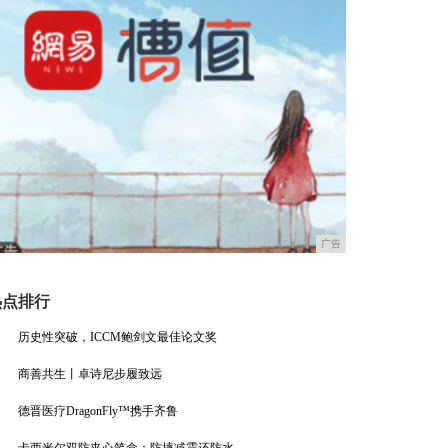
广告
热点排行
历史性突破，ICCM鲍剑文最佳论文奖
商善共生丨卓诗尼步履致远
德晋医疗DragonFly™携手齐鲁