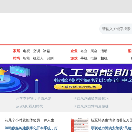
家居
电视
空调
冰箱
企业
名企
展会
活动
消
时尚
智能
机器人
识别
游戏
手机
电脑
相机
开学季好物：卡西米尔
卡西米尔磁吸笔袋抗污
从WAIC看AI时代
卡西米尔自粘书皮便捷
花几个小时就能体验另一种人生，
新冠肺炎疫情牵动着亿万
咪咕数媒构建数字化开本系统，打
顺联动力郭洪安荣获“民建