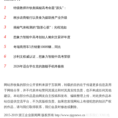
1
特级教师许钦彪揭秘高考命题“源头”：
2
桐乡农商银行以美食为媒助推产业升级
3
揭秘气体检测的“隐形心脏”：光程池如
4
想象力智能中高考创始人鲍剑文获评年度
5
奇瑞商用车5月销量10009辆，同比
6
沙利文权威认证，想象力智能中高考荣获
7
2026年适合学生党的旗舰手机终极推
网站所收集的部分公开资料来源于互联网，转载的目的在于传递更多信息及用
于网络分享，并不代表本站赞同其观点和对其真实性负责，也不构成任何其他
建议。本站部分作品是由网友自主投稿和发布、编辑整理上传，对此类作品本
站仅提供交流平台，不为其版权负责。如果您发现网站上有侵犯您的知识产权
的作品，请与我们取得联系，我们会及时修改或删除。
2015-2019 浙江企业新闻网 版权所有 http://www.zjqynews.cn
联系我们
XML地