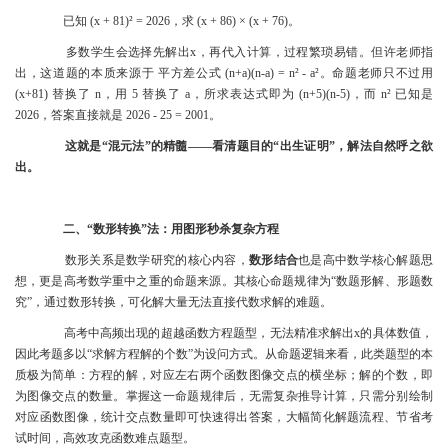
已知 (x + 81)² = 2026，求 (x + 86) × (x + 76)。
多数学生会选择先解出x，再代入计算，过程繁琐易错。但许老师指
出，这道题的本质来源于 平方差公式 (n+a)(n-a) = n² - a²。命题老师只不过用
(x+81) 替换了 n，用 5 替换了 a，所求表达式即为 (n+5)(n-5)，而 n² 已知是
2026，答案直接就是 2026 - 25 = 2001。
这就是“混元法”的精髓——看清题目的“出生证明”，解法自然呼之欲
出。
二、“数形转换”法：用图形秒杀复杂方程
数形关系是数学研究的核心内容，
数形结合
也是高中数学核心解题思
想，更是高考数学重中之重的命题来源。其核心命题规律为“数题形解、形题数
究”，通过数形转换，可化解大量无法直接代数求解的难题。
高考中高频出现的超越函数方程题型，无法精准求解出x的具体数值，
因此考题多以“求解方程解的个数”为设问方式。从命题逻辑来看，此类题型的本
质极为简单：方程的解，对应左右两个函数图像交点的横坐标；解的个数，即
为图像交点的数量。掌握这一命题规律后，无需复杂推导计算，只需分别绘制
对应函数图像，统计交点数量即可快速得出答案，大幅简化解题流程、节省考
试时间，高效攻克函数难点题型。