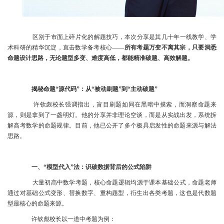
区别于市面上碎片化的解题技巧，本次分享是其几十年一线教学、学
术科研的精华沉淀，直击数学备考核心——
所有考题万变不离其宗，只要洞悉
命题设计思路，无论题型多变、难度高低，都能精准破题、高效解题。
揭秘命题“源代码”：从“被动刷题”到“主动破题”
许钦彪校长强调指出，盲目刷题如同在黑暗中摸索，而洞察命题来
源，则是拿到了一盏明灯。他的分享并非理论空谈，而是从实战出发，系统拆
解高考数学的命题规律。目前，他已公开了多个极具启发性的命题来源与解法
思路。
一、“模型代入”法：识破数据背后的公式陷阱
大量初高中数学考题，核心命题逻辑均源于课本基础公式，命题老师
通过对基础公式变形、替换数字、重构题型，衍生出各类考题，这也是代数题
型最核心的命题来源。
许钦彪校长以一道中考题为例：