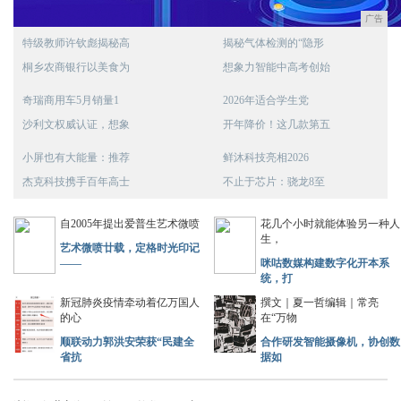
广告
特级教师许钦彪揭秘高
揭秘气体检测的“隐形
桐乡农商银行以美食为
想象力智能中高考创始
奇瑞商用车5月销量1
2026年适合学生党
沙利文权威认证，想象
开年降价！这几款第五
小屏也有大能量：推荐
鲜沐科技亮相2026
杰克科技携手百年高士
不止于芯片：骁龙8至
自2005年提出爱普生艺术微喷
花几个小时就能体验另一种人
生，
艺术微喷廿载，定格时光印记
——
咪咕数媒构建数字化开本系
统，打
新冠肺炎疫情牵动着亿万国人
撰文｜夏一哲编辑｜常亮
的心
在“万物
顺联动力郭洪安荣获“民建全
合作研发智能摄像机，协创数
省抗
据如