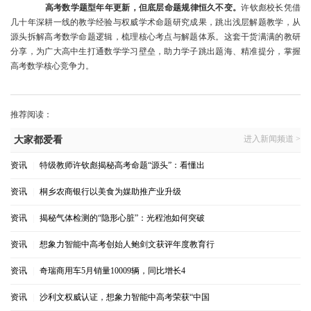
高考数学题型年年更新，但底层命题规律恒久不变。
许钦彪校长凭借
几十年深耕一线的教学经验与权威学术命题研究成果，跳出浅层解题教学，从
源头拆解高考数学命题逻辑，梳理核心考点与解题体系。这套干货满满的教研
分享，为广大高中生打通数学学习壁垒，助力学子跳出题海、精准提分，掌握
高考数学核心竞争力。
推荐阅读：
进入新闻频道 >
大家都爱看
资讯
|
特级教师许钦彪揭秘高考命题“源头”：看懂出
资讯
|
桐乡农商银行以美食为媒助推产业升级
资讯
|
揭秘气体检测的“隐形心脏”：光程池如何突破
资讯
|
想象力智能中高考创始人鲍剑文获评年度教育行
资讯
|
奇瑞商用车5月销量10009辆，同比增长4
资讯
|
沙利文权威认证，想象力智能中高考荣获“中国