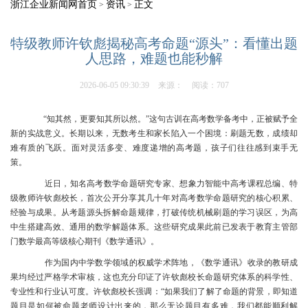
浙江企业新闻网首页
资讯
正文
>
>
特级教师许钦彪揭秘高考命题“源头”：看懂出题
人思路，难题也能秒解
2026-06-05 09:30:39
来源：
阅读：707
“知其然，更要知其所以然。”这句古训在高考数学备考中，正被赋予全
新的实战意义。长期以来，无数考生和家长陷入一个困境：刷题无数，成绩却
难有质的飞跃。面对灵活多变、难度递增的高考题，孩子们往往感到束手无
策。
近日，知名高考数学命题研究专家、想象力智能中高考课程总编、特
级教师许钦彪校长，首次公开分享其几十年对高考数学命题研究的核心积累、
经验与成果。从考题源头拆解命题规律，打破传统机械刷题的学习误区，为高
中生搭建高效、通用的数学解题体系。这些研究成果此前已发表于教育主管部
门数学最高等级核心期刊《数学通讯》。
作为国内中学数学领域的权威学术阵地，《数学通讯》收录的教研成
果均经过严格学术审核，这也充分印证了许钦彪校长命题研究体系的科学性、
专业性和行业认可度。许钦彪校长强调：“如果我们了解了命题的背景，即知道
题目是如何被命题老师设计出来的，那么无论题目有多难，我们都能顺利解