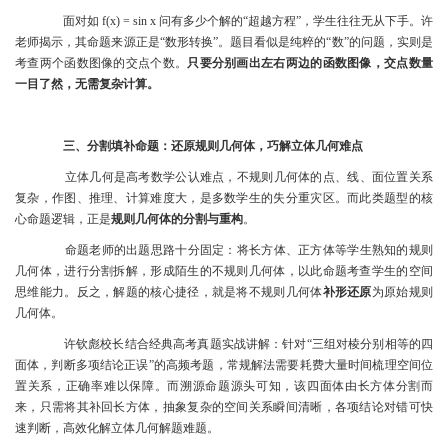
面对如 f(x) = sin x 问有多少个解的“超越方程”，学生往往无从下手。许
老师揭示，其命题来源正是“数形转换”。题目看似是纯粹的“数”的问题，实则是
考查两个函数图像的交点个数。
只要分别画出左右两边的函数图像，交点数量
一目了然，无需复杂计算。
三、分割填补命题：还原规则几何体，巧解立体几何难点
立体几何是高考数学公认难点，不规则几何体的点、线、面位置关系
复杂，作图、推理、计算难度大，是多数学生的失分重灾区。而此类题型的核
心命题逻辑，正是
规则几何体的分割与重构
。
命题老师的出题思路十分固定：将长方体、正方体等学生熟知的规则
几何体，进行分割拆解，形成陌生的不规则几何体，以此命题考查学生的空间
思维能力。反之，解题的核心捷径，就是将不规则几何体
补形还原
为原始规则
几何体。
许钦彪校长结合经典高考真题实战讲解：针对“三组对棱分别相等的四
面体，判断多项结论正误”的高频考题，常规解法需要耗费大量时间梳理空间位
置关系，正确率难以保障。而溯源命题源头可知，该四面体由长方体分割而
来，只需将其补回长方体，抽象复杂的空间关系瞬间清晰，各项结论对错可快
速判断，高效化解立体几何解题难题。