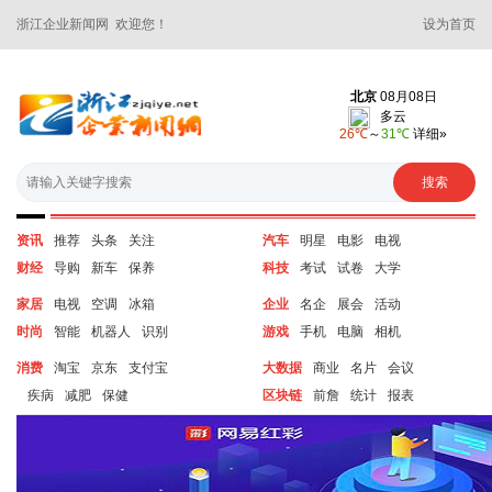
浙江企业新闻网 欢迎您！
设为首页
资讯
推荐
头条
关注
汽车
明星
电影
电视
财经
导购
新车
保养
科技
考试
试卷
大学
家居
电视
空调
冰箱
企业
名企
展会
活动
时尚
智能
机器人
识别
游戏
手机
电脑
相机
消费
淘宝
京东
支付宝
大数据
商业
名片
会议
疾病
减肥
保健
区块链
前詹
统计
报表