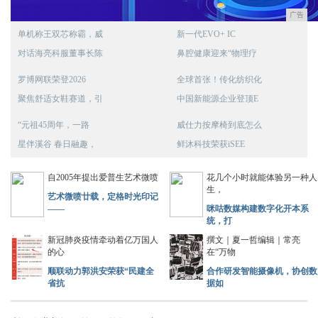
广告
单机称王双芯称霸，威
新一代EVO+ IC
对话海亮科服董事长陈
鼻腔健康迎来“物理疗
罗博网联荣登2026
全球首张！传化纺织化
聚焦舒适女鞋赛道，引
中国新能源企业登顶E
“元祖45周年，一路
威仕力按摩椅到底怎么
星伴溪谷 春日融趣，
鲜沐科技荣获iSEE
自2005年提出爱普生艺术微喷
花几个小时就能体验另一种人
生，
艺术微喷廿载，定格时光印记
——
咪咕数媒构建数字化开本系
统，打
新冠肺炎疫情牵动着亿万国人
撰文｜夏一哲编辑｜常亮
的心
在“万物
顺联动力郭洪安荣获“民建全
合作研发智能摄像机，协创数
省抗
据如