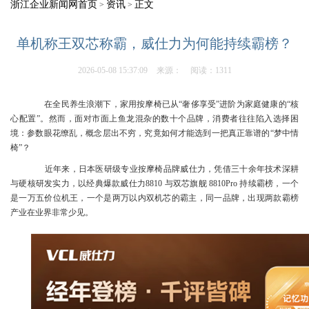
浙江企业新闻网首页
资讯
正文
>
>
单机称王双芯称霸，威仕力为何能持续霸榜？
2026-05-08 15:37:09
来源：
阅读：1311
在全民养生浪潮下，家用按摩椅已从“奢侈享受”进阶为家庭健康的“核
心配置”。然而，面对市面上鱼龙混杂的数十个品牌，消费者往往陷入选择困
境：参数眼花缭乱，概念层出不穷，究竟如何才能选到一把真正靠谱的“梦中情
椅”？
近年来，日本医研级专业按摩椅品牌威仕力，凭借三十余年技术深耕
与硬核研发实力，以经典爆款威仕力8810 与双芯旗舰 8810Pro 持续霸榜，一个
是一万五价位机王，一个是两万以内双机芯的霸主，同一品牌，出现两款霸榜
产业在业界非常少见。