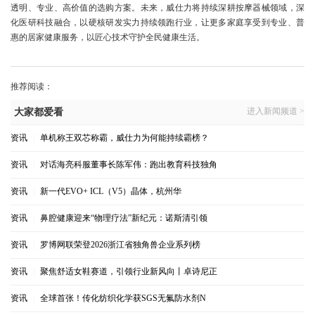
透明、专业、高价值的选购方案。未来，威仕力将持续深耕按摩器械领域，深
化医研科技融合，以硬核研发实力持续领跑行业，让更多家庭享受到专业、普
惠的居家健康服务，以匠心技术守护全民健康生活。
推荐阅读：
进入新闻频道 >
大家都爱看
资讯
|
单机称王双芯称霸，威仕力为何能持续霸榜？
资讯
|
对话海亮科服董事长陈军伟：跑出教育科技独角
资讯
|
新一代EVO+ ICL（V5）晶体，杭州华
资讯
|
鼻腔健康迎来“物理疗法”新纪元：诺斯清引领
资讯
|
罗博网联荣登2026浙江省独角兽企业系列榜
资讯
|
聚焦舒适女鞋赛道，引领行业新风向丨卓诗尼正
资讯
|
全球首张！传化纺织化学获SGS无氟防水剂N