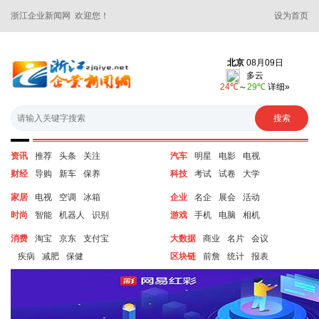
浙江企业新闻网 欢迎您！
设为首页
资讯
推荐
头条
关注
汽车
明星
电影
电视
财经
导购
新车
保养
科技
考试
试卷
大学
家居
电视
空调
冰箱
企业
名企
展会
活动
时尚
智能
机器人
识别
游戏
手机
电脑
相机
消费
淘宝
京东
支付宝
大数据
商业
名片
会议
疾病
减肥
保健
区块链
前詹
统计
报表