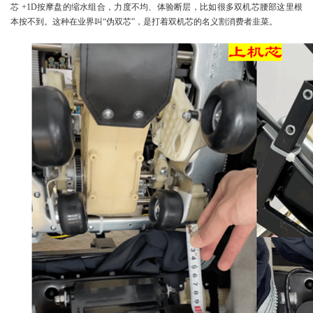
芯 +1D按摩盘的缩水组合，力度不均、体验断层，比如很多双机芯腰部这里根
本按不到。这种在业界叫“伪双芯”，是打着双机芯的名义割消费者韭菜。