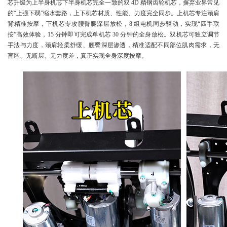
芯升级为上半身机芯下半身机芯完全一致的双 4D 精钢齿轮机芯，摒弃业界常见
的“上强下弱”缩水套路，上下机芯材质、性能、力度完全同步。上机芯专注颈肩
背精准按摩，下机芯专攻腰臀腿深层放松，8 组电机同步驱动，实现“四手联
按”高效体验，15 分钟即可完成单机芯 30 分钟的全身放松。双机芯可独立调节
手法与力度，颈肩轻柔舒缓、腰臀深层渗透，精准适配不同部位肌肉需求，无
盲区、无断层、无力度差，真正实现全身深度按摩。