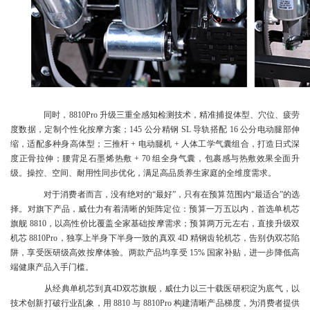
同时，8810Pro 升级三重全感知检测技术，精准捕捉体型、穴位、疲劳
度数据，定制个性化按摩方案；145 公分精钢 SL 导轨搭配 16 公分电动腿部伸
缩，适配多种身高体型；三推杆 + 电动腿机 + 人体工学气囊组合，打造日式深
度正骨拉伸；腰背足石墨烯热敷 + 70 组全身气囊，包裹感与热敷效果全面升
级。操控、空间、耐用性同步优化，满足高品质养生家庭的全维度需求。
对于消费者而言，没有绝对的“最好”，只有在预算范围内“最适合”的选
择。对旗下产品，威仕力有着清晰的矩阵定位：预算一万五以内，首选单机芯
旗舰 8810，以高性价比覆盖全家基础按摩需求；预算两万元左右，直接升级双
机芯 8810Pro，独享上半身下半身一致的真双 4D 精钢齿轮机芯，告别伪双芯陷
阱，享受医研级高效按摩体验。两款产品均享受 15% 国家补贴，进一步降低高
端健康产品入手门槛。
从经典单机芯到真4D双芯旗舰，威仕力以三十载医研积淀为底气，以
技术创新打破行业乱象，用 8810 与 8810Pro 构建清晰产品梯度，为消费者提供