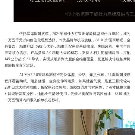
依托深厚医研底蕴，2024年威仕力打造出爆款机型威仕力 8810，成为
一万五千元以内价位段理想选择。作为品牌单机芯旗舰，8810 以“医研助眠、全
身覆盖、精准舒缓”为核心优势，精准匹配家庭基础按摩、失眠改善、中老年康
养等核心需求。产品搭载 5.0 精钢大齿轮机芯，支持 8 档力度精细调节，搭配
145 公分超长 SL 导轨，实现从颈肩到大腿的全维度覆盖，彻底解决传统按摩椅
腰部按摩盲区难题。
AI-MAP 2.0智能检测精准定位体型、经络、痛点分布，24 套医研按摩
程序覆盖助眠、颈肩舒缓、全身拉伸等场景，加高膝盖气囊、足底三排滚轮与
250°日式大拉伸功能，搭配多部位热敷，兼顾舒适度与实用性。7 英寸触摸大屏
+ 智能语音双操控，适配全年龄段使用，凭借均衡配置与高性价比，8810 成为
一万五预算内闭眼入的单机芯标杆。