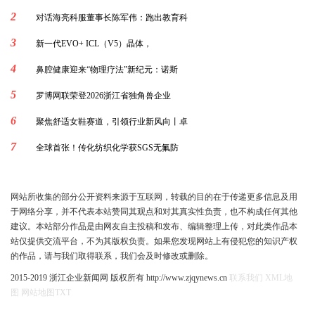
2
对话海亮科服董事长陈军伟：跑出教育科
3
新一代EVO+ ICL（V5）晶体，
4
鼻腔健康迎来“物理疗法”新纪元：诺斯
5
罗博网联荣登2026浙江省独角兽企业
6
聚焦舒适女鞋赛道，引领行业新风向丨卓
7
全球首张！传化纺织化学获SGS无氟防
网站所收集的部分公开资料来源于互联网，转载的目的在于传递更多信息及用
于网络分享，并不代表本站赞同其观点和对其真实性负责，也不构成任何其他
建议。本站部分作品是由网友自主投稿和发布、编辑整理上传，对此类作品本
站仅提供交流平台，不为其版权负责。如果您发现网站上有侵犯您的知识产权
的作品，请与我们取得联系，我们会及时修改或删除。
2015-2019 浙江企业新闻网 版权所有 http://www.zjqynews.cn
联系我们
XML地
图
网站地图
TXT