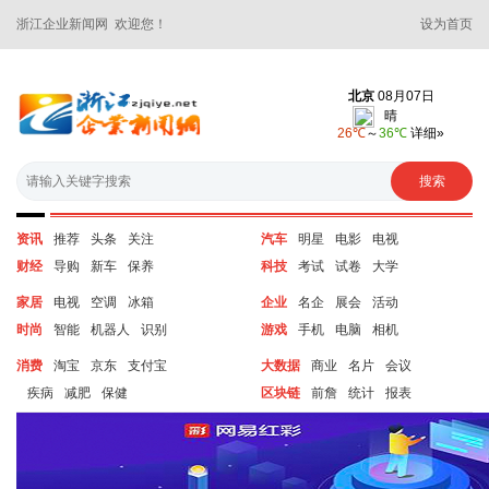
浙江企业新闻网 欢迎您！
设为首页
资讯
推荐
头条
关注
汽车
明星
电影
电视
财经
导购
新车
保养
科技
考试
试卷
大学
家居
电视
空调
冰箱
企业
名企
展会
活动
时尚
智能
机器人
识别
游戏
手机
电脑
相机
消费
淘宝
京东
支付宝
大数据
商业
名片
会议
疾病
减肥
保健
区块链
前詹
统计
报表