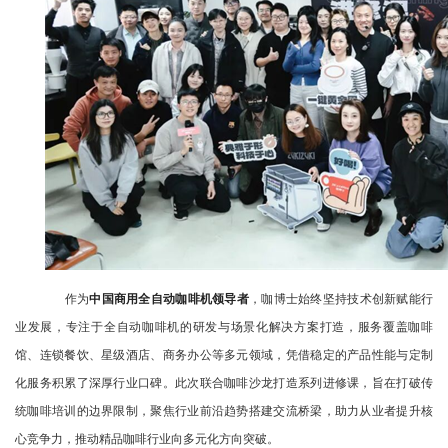
作为
中国商用全自动咖啡机领导者
，咖博士始终坚持技术创新赋能行
业发展，专注于全自动咖啡机的研发与场景化解决方案打造，服务覆盖咖啡
馆、连锁餐饮、星级酒店、商务办公等多元领域，凭借稳定的产品性能与定制
化服务积累了深厚行业口碑。此次联合咖啡沙龙打造系列进修课，旨在打破传
统咖啡培训的边界限制，聚焦行业前沿趋势搭建交流桥梁，助力从业者提升核
心竞争力，推动精品咖啡行业向多元化方向突破。