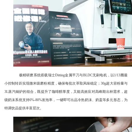
极精研磨系统搭载瑞士Ditting金属平刀与BLDC无刷电机，以1/13圈最
小控制转距实现微米级磨粉精度，确保每批次萃取风味稳定；30g超大容粉量与
3L蒸汽锅炉的组合，既提升了咖啡醇厚度，又能高效应对高峰期出杯需求，超
级奶沫系统支持0%-80%发泡率，一键即可出品冷热奶沫、奶盖等多元形态，为
特调饮品提供丰富层次。