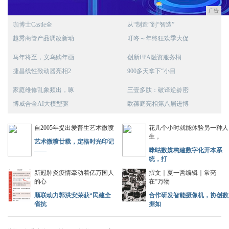
广告
咖博士Castle全
从“制造”到“智造”
越秀商管产品调改新动
叮咚～年终狂欢季大促
马年将至，义乌购年画
创新FPA融资服务桐
捷昌线性致动器亮相2
900多天拿下“小目
家庭维修乱象频出，啄
三壹多肽：破译逆龄密
博威合金AI大模型驱
欧葆庭亮相第八届进博
自2005年提出爱普生艺术微喷
花几个小时就能体验另一种人
生，
艺术微喷廿载，定格时光印记
——
咪咕数媒构建数字化开本系
统，打
新冠肺炎疫情牵动着亿万国人
撰文｜夏一哲编辑｜常亮
的心
在“万物
顺联动力郭洪安荣获“民建全
合作研发智能摄像机，协创数
省抗
据如