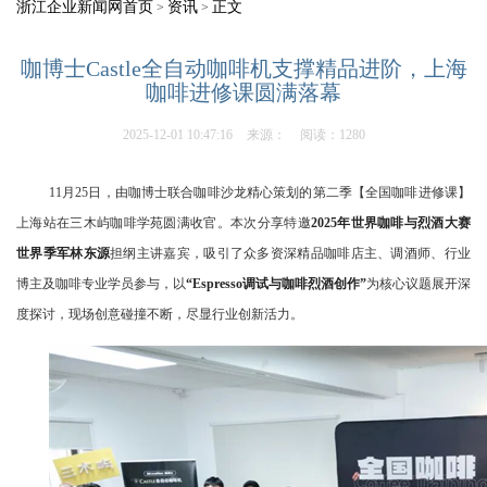
浙江企业新闻网首页
资讯
正文
>
>
咖博士Castle全自动咖啡机支撑精品进阶，上海
咖啡进修课圆满落幕
2025-12-01 10:47:16
来源：
阅读：1280
11月25日，由咖博士联合咖啡沙龙精心策划的第二季【全国咖啡进修课】
上海站在三木屿咖啡学苑圆满收官。本次分享特邀
2025年世界咖啡与烈酒大赛
世界季军林东源
担纲主讲嘉宾，吸引了众多资深精品咖啡店主、调酒师、行业
博主及咖啡专业学员参与，以
“Espresso调试与咖啡烈酒创作”
为核心议题展开深
度探讨，现场创意碰撞不断，尽显行业创新活力。