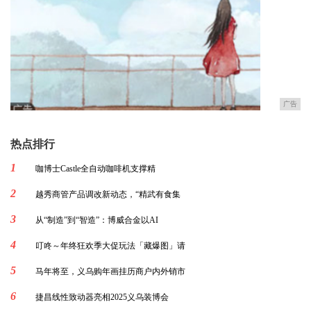
广告
热点排行
1
咖博士Castle全自动咖啡机支撑精
2
越秀商管产品调改新动态，“精武有食集
3
从“制造”到“智造”：博威合金以AI
4
叮咚～年终狂欢季大促玩法「藏爆图」请
5
马年将至，义乌购年画挂历商户内外销市
6
捷昌线性致动器亮相2025义乌装博会