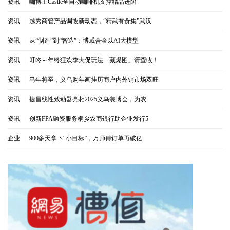
资讯
|
咖博士Castle全自动咖啡机支撑精品进阶
资讯
|
越秀商管产品调改新动态，“精武有食集”武汉
资讯
|
从“制造”到“智造”：博威合金以AI大模型
资讯
|
叮咚～年终狂欢季大促玩法「藏爆图」请查收！
资讯
|
马年将至，义乌购年画挂历商户内外销市场双旺
资讯
|
捷昌线性致动器亮相2025义乌装博会，为农
资讯
|
创新FPA融资服务桐乡农商银行助企业发行5
企业
|
900多天拿下“小目标”，万师傅订单再破亿