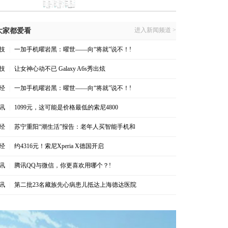
进入新闻频道 >
大家都爱看
技
|
一加手机曜岩黑：曜世——向“将就”说不！!
技
|
让女神心动不已 Galaxy A6s秀出炫
经
|
一加手机曜岩黑：曜世——向“将就”说不！!
讯
|
1099元，这可能是价格最低的索尼4800
经
|
苏宁重阳“潮生活”报告：老年人买智能手机和
经
|
约4316元！索尼Xperia X德国开启
讯
|
腾讯QQ与微信，你更喜欢用哪个？!
讯
|
第二批23名藏族先心病患儿抵达上海德达医院