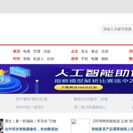
家居
电视
空调
冰箱
企业
名企
展会
活动
消
时尚
智能
机器人
识别
游戏
手机
电脑
相机
微
苏宁重阳“潮生活”报
腾讯QQ与微信，你更
约4316元！索尼X
第二批23名藏族先心
撰文｜夏一哲编辑｜常亮在“万物
【环球网智能报道 记者 
合作研发智能摄像机，协创数据如
智能家居产品需要都装上