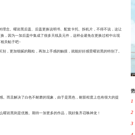
的理念。曜岩黑后盖、后盖更换说明书、配套卡托、拆机片，不得不说，这让
更换，因为一加后盖中集成了很多天线及元件，这样会避免在更换过程中出现
相关帖子吧~
区别，更加细腻的颗粒，再加上手感的触摸，就能好好感受曜岩黑的特别了。
白的触感。而且解决了白色不耐磨的现象，由于是黑色，耐脏程度上也有很大的提
1
2
艳，那么曜岩黑则是优雅。期待一加更多的作品，我好集齐召唤神龙！
3
4