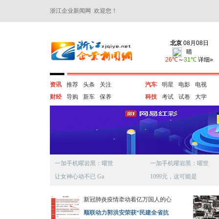
浙江企业新闻网 欢迎您！
资讯
推荐
头条
关注
汽车
明星
电影
电视
财经
导购
新车
保养
科技
考试
试卷
大学
一加手机曜岩黑：曜世
一加手机曜岩黑：曜世
让女神心动不已 Ga
1099元，这可能是
新冠肺炎疫情牵动着亿万国人的心
顺联动力郭洪安荣获“民建全省抗