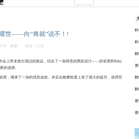
科
曜世——向“将就”说不！!
科
3:39
来源：
阅读：1158
财
会上所未曾出现过的新品，结合了一加得意的两款设计——砂岩黑和Baby
资
个新的选择。
——曜岩黑，继承了一加的优良血统。并且在耐磨程度上有了很大的提升，借用官
财
财
资
资