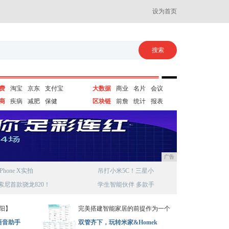
设为首页
费
淘宝
京东
支付宝
大数据
商业
名片
会议
商
疾病
减肥
保健
区块链
前詹
统计
报表
广告
iPhone X实拍
吊打小米5C！三星小
索尼首款骁龙820！
学生智能伙伴 多款手
张阳】
完美搭建智能家居的前提作为一个
语音助手
双管齐下，玩转米家&Homek