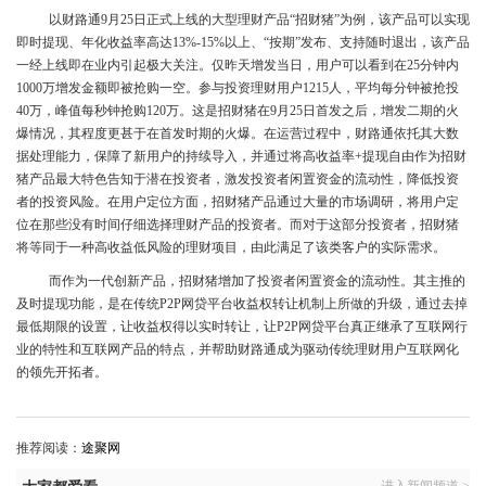
以财路通9月25日正式上线的大型理财产品“招财猪”为例，该产品可以实现
即时提现、年化收益率高达13%-15%以上、“按期”发布、支持随时退出，该产品
一经上线即在业内引起极大关注。仅昨天增发当日，用户可以看到在25分钟内
1000万增发金额即被抢购一空。参与投资理财用户1215人，平均每分钟被抢投
40万，峰值每秒钟抢购120万。这是招财猪在9月25日首发之后，增发二期的火
爆情况，其程度更甚于在首发时期的火爆。在运营过程中，财路通依托其大数
据处理能力，保障了新用户的持续导入，并通过将高收益率+提现自由作为招财
猪产品最大特色告知于潜在投资者，激发投资者闲置资金的流动性，降低投资
者的投资风险。在用户定位方面，招财猪产品通过大量的市场调研，将用户定
位在那些没有时间仔细选择理财产品的投资者。而对于这部分投资者，招财猪
将等同于一种高收益低风险的理财项目，由此满足了该类客户的实际需求。
而作为一代创新产品，招财猪增加了投资者闲置资金的流动性。其主推的
及时提现功能，是在传统P2P网贷平台收益权转让机制上所做的升级，通过去掉
最低期限的设置，让收益权得以实时转让，让P2P网贷平台真正继承了互联网行
业的特性和互联网产品的特点，并帮助财路通成为驱动传统理财用户互联网化
的领先开拓者。
推荐阅读：
途聚网