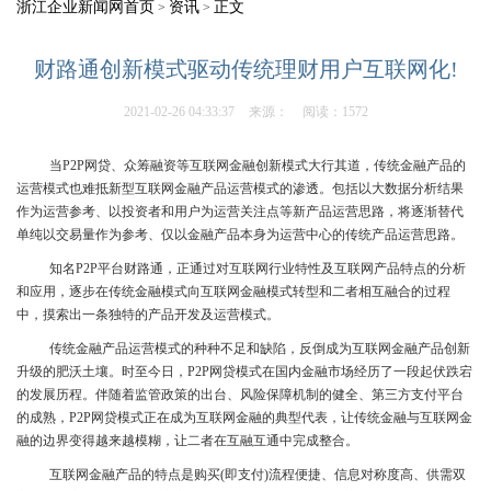
浙江企业新闻网首页
资讯
正文
>
>
财路通创新模式驱动传统理财用户互联网化!
2021-02-26 04:33:37
来源：
阅读：1572
当P2P网贷、众筹融资等互联网金融创新模式大行其道，传统金融产品的
运营模式也难抵新型互联网金融产品运营模式的渗透。包括以大数据分析结果
作为运营参考、以投资者和用户为运营关注点等新产品运营思路，将逐渐替代
单纯以交易量作为参考、仅以金融产品本身为运营中心的传统产品运营思路。
知名P2P平台财路通，正通过对互联网行业特性及互联网产品特点的分析
和应用，逐步在传统金融模式向互联网金融模式转型和二者相互融合的过程
中，摸索出一条独特的产品开发及运营模式。
传统金融产品运营模式的种种不足和缺陷，反倒成为互联网金融产品创新
升级的肥沃土壤。时至今日，P2P网贷模式在国内金融市场经历了一段起伏跌宕
的发展历程。伴随着监管政策的出台、风险保障机制的健全、第三方支付平台
的成熟，P2P网贷模式正在成为互联网金融的典型代表，让传统金融与互联网金
融的边界变得越来越模糊，让二者在互融互通中完成整合。
互联网金融产品的特点是购买(即支付)流程便捷、信息对称度高、供需双