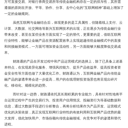
方可直接交易、对银行券商交易所等传统金融机构存在一定的排斥性，其所需
遵循的原则在开放、平等、协作、分享、去中心化的“互联网精神”基础上增加了
一定的金融规则。
虽然互联网与金融结合后，体现更多的是工具属性，但随着线上支付、云
计算、大数据、社交网络等新兴互联网技术的出现，正在逐步为传统金融行业
带来改变，甚至在某些业务方面实现了一定的替代，更重要的是，借助互联网
行业特性，能够让金融产品在资源配置效率上实现超越传统金融模式中的直接
和间接融资模式，一方面可增加资金流动性，另一方面能够大幅度降低交易成
本。
财路通的产品在开发过程中和产品运营模式的选择上，除了已具备上述基
本特点，在实现差异化服务、增强风控能力、提升产品收益率、提高投资者资
金安全性等方面也做了大量优化工作。财路通认为，互联网金融产品向传统金
融产品的渗透率将会进一步提高，用户的在线理财投资场景也将呈现出碎片
化、移动化、规模化的趋势。
而针对这一趋势，财路通依托其长期积累的专业能力，具有针对性地将平
台运营过程中产生的交易行为、投资用户信用情况、投融资行为等基础数据和
信息，通过大数据手段进行分析整合，再将分析结果作为产品开发、运营模式
优化的决策依据，真正实现互联网行业特性的有效利用和互联网产品优势的最
大发挥，借此加快用户、市场份额向传统金融领域、向竞争对手的渗透和替代
进程。