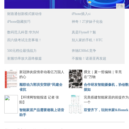
广告
财路通创新模式驱动传
iPhone插入si
iPhone隐藏技巧
神奇！27岁妹子化妆
数码范儿科普:华为M
真是Flyme8？魅
四六级考试注意事项！
别人家的手机！HTC
500元档位最强战力
奔驰E300eL竞争
射频功率放大器终极篇
不服输！诺基亚再发超
新冠肺炎疫情牵动着亿万国人
撰文｜夏一哲编辑｜常亮
的心
在“万物
顺联动力郭洪安荣获“民建全
合作研发智能摄像机，协创数
省抗
据如
【环球网智能报道 记者 张
完美搭建智能家居的前提作为
阳】
一个
智能家居产品需要都装上语音
双管齐下，玩转米家&Homek
助手