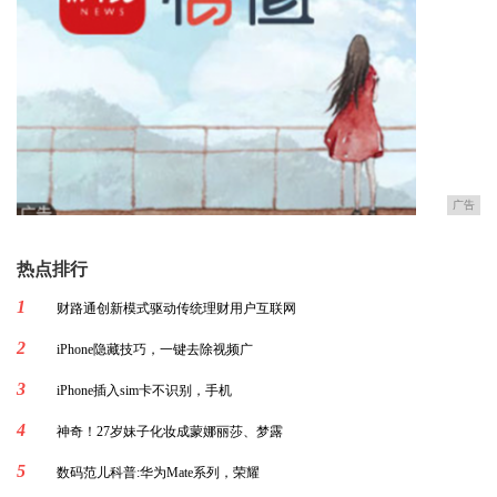
广告
热点排行
1
财路通创新模式驱动传统理财用户互联网
2
iPhone隐藏技巧，一键去除视频广
3
iPhone插入sim卡不识别，手机
4
神奇！27岁妹子化妆成蒙娜丽莎、梦露
5
数码范儿科普:华为Mate系列，荣耀