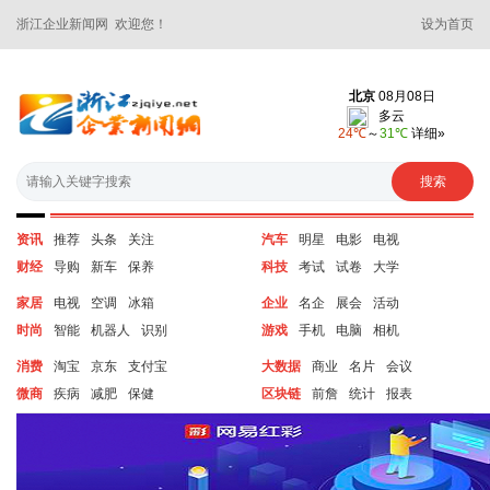
浙江企业新闻网 欢迎您！
设为首页
资讯
推荐
头条
关注
汽车
明星
电影
电视
财经
导购
新车
保养
科技
考试
试卷
大学
家居
电视
空调
冰箱
企业
名企
展会
活动
时尚
智能
机器人
识别
游戏
手机
电脑
相机
消费
淘宝
京东
支付宝
大数据
商业
名片
会议
微商
疾病
减肥
保健
区块链
前詹
统计
报表