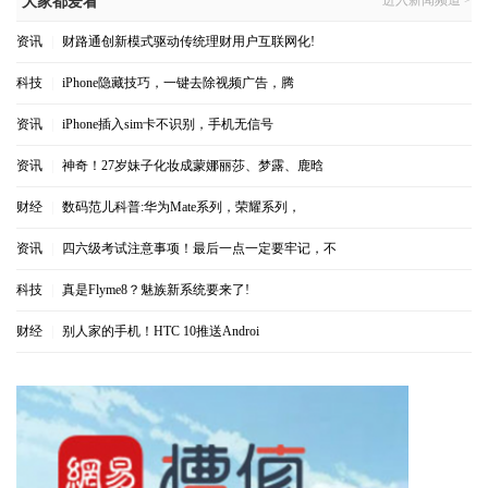
进入新闻频道 >
大家都爱看
资讯
|
财路通创新模式驱动传统理财用户互联网化!
科技
|
iPhone隐藏技巧，一键去除视频广告，腾
资讯
|
iPhone插入sim卡不识别，手机无信号
资讯
|
神奇！27岁妹子化妆成蒙娜丽莎、梦露、鹿晗
财经
|
数码范儿科普:华为Mate系列，荣耀系列，
资讯
|
四六级考试注意事项！最后一点一定要牢记，不
科技
|
真是Flyme8？魅族新系统要来了!
财经
|
别人家的手机！HTC 10推送Androi